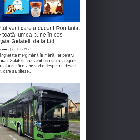
tul verii care a cucerit România:
 toată lumea pune în coș
țata Gelatelli de la Lidl
agomir
| 28 July 2026
 înghețata merg mână în mână, iar pentru
omâni Gelatelli a devenit una dintre alegerile
te atunci când vine vorba despre un desert
r, care să bifeze...