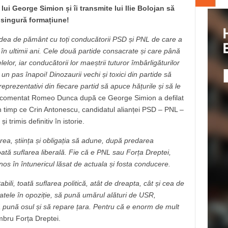
i George Simion și îi transmite lui Ilie Bolojan să
 singură formațiune!
să dea de pământ cu toți conducătorii PSD și PNL de care a
r în ultimii ani. Cele două partide consacrate și care până
elor, iar conducătorii lor maeștrii tuturor îmbârligăturilor
 un pas înapoi! Dinozaurii vechi și toxici din partide să
reprezentativi din fiecare partid să apuce hățurile și să le
comentat Romeo Dunca după ce George Simion a defilat
, în timp ce Crin Antonescu, candidatul alianței PSD – PNL –
trimis definitiv în istorie.
rea, știința și obligația să adune, după predarea
ată suflarea liberală. Fie că e PNL sau Forța Dreptei,
inos în întunericul lăsat de actuala și fosta conducere.
ili, toată suflarea politică, atât de dreapta, cât și cea de
atele în opoziție, să pună umărul alături de USR,
să pună osul și să repare țara. Pentru că e enorm de mult
mbru Forța Dreptei.