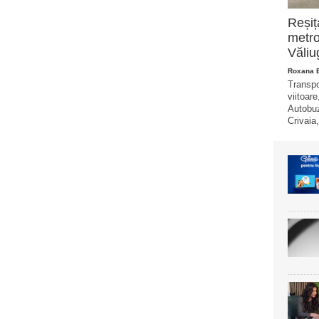
Reșiț
metro
Văliu
Roxana 
Transpo
viitoare
Autobuz
Crivaia,