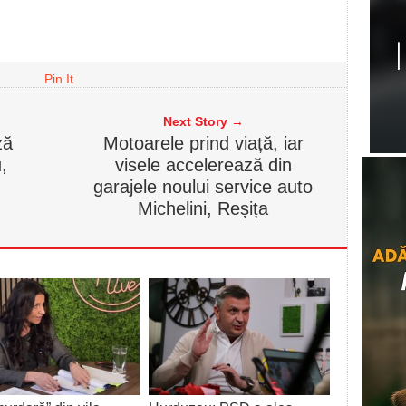
Pin It
Next Story →
ză
Motoarele prind viață, iar
,
visele accelerează din
garajele noului service auto
Michelini, Reșița