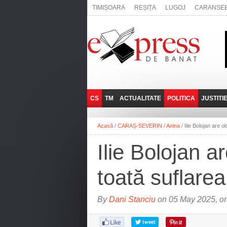
TIMIȘOARA
REȘIȚA
LUGOJ
CARANSE
CS
TM
ACTUALITATE
POLITICA
JUSTITI
REȘIȚA
LUGOJ
ADMINISTRATIE
EXPRESSLIVE
Acasă
/
CARAȘ-SEVERIN
/
Anina
/
Ilie Bolojan are o
CARANSEBEȘ
TIMIȘOARA
NAȚIONAL
INTERVIURILE
EXPRESS
Ilie Bolojan a
ANINA
SOCIAL
BĂILE HERCULANE
UTILE
toată suflarea
BOCŞA
MOLDOVA NOUĂ
By
Dani Stanciu
on 05 May 2025, o
ORAVIȚA
OȚELU ROŞU