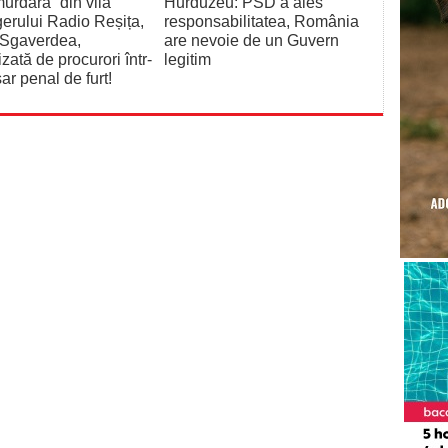
urdară” din vila
Hurduzeu: PSD a ales
rului Radio Reșița,
responsabilitatea, România
 Sgaverdea,
are nevoie de un Guvern
izată de procurori într-
legitim
ar penal de furt!