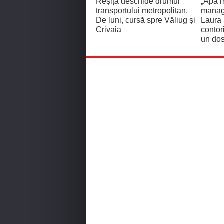
Reșița deschide drumul
„Apa m
transportului metropolitan.
manage
De luni, cursă spre Văliug și
Laura
Crivaia
contor
un dos