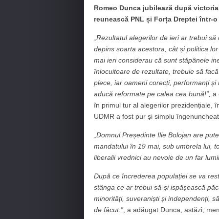
Romeo Dunca jubilează după victoria lu
reunească PNL și Forța Dreptei într-o
„Rezultatul alegerilor de ieri ar trebui 
depins soarta acestora, cât și politica lo
mai ieri considerau că sunt stăpânele inel
înlocuitoare de rezultate, trebuie să facă
plece, iar oameni corecți, performanți și 
aducă reformate pe calea cea bună!”,
a 
în primul tur al alegerilor prezidențiale
UDMR a fost pur și simplu îngenuncheat și 
„Domnul Președinte Ilie Bolojan are pute
mandatului în 19 mai, sub umbrela lui, to
liberalii vrednici au nevoie de un far lum
După ce încrederea populației se va restab
stânga ce ar trebui să-și ispășească păc
minorități, suveraniști și independenți, 
de făcut.”
, a adăugat Dunca, astăzi, me