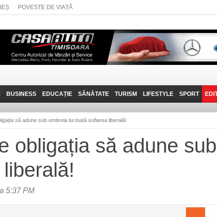
BEȘ
POVESTE DE VIAȚĂ
E
BUSINESS
EDUCAȚIE
SĂNĂTATE
TURISM
LIFESTYLE
SPORT
EDI
JOB-URI
PRIN MUNȚII
POVESTE DE VIAȚĂ
D
BANATULUI
bligația să adune sub umbrela lui toată suflarea liberală!
TEHNIT
VISIT CARAȘ-SEVERIN
re obligația să adune sub
FANTASTICUL BANAT
 liberală!
TRAVEL VLOG
ra 5:37 PM