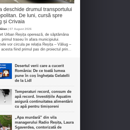
a deschide drumul transportului
politan. De luni, cursă spre
g și Crivaia
Bălan
| 07 August 2026
rt Urban Reșița operează, de săptămâna
, primul traseu în afara municipiului.
ele vor circula pe relația Reșița – Văliug –
 acesta fiind primul pas din proiectul prin...
Desertul verii care a cucerit
România: De ce toată lumea
pune în coș înghețata Gelatelli
de la Lidl
Temperaturi record, consum de
apă record. Investițiile Aquatim
asigură continuitatea alimentării
cu apă pentru timișoreni
„Apa murdară” din vila
managerului Radio Reșița, Laura
Sgaverdea, contorizată de