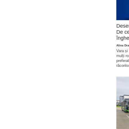
Deser
De ce
înghe
Alina Dr
Vara și
mulți r
prefera
răcorito