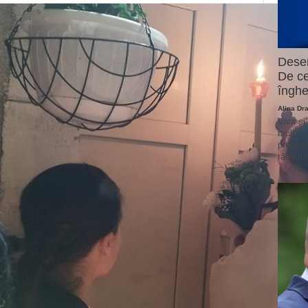
Deser
De ce
înghe
Alina Dr
Vara și
mulți r
prefera
răcorito