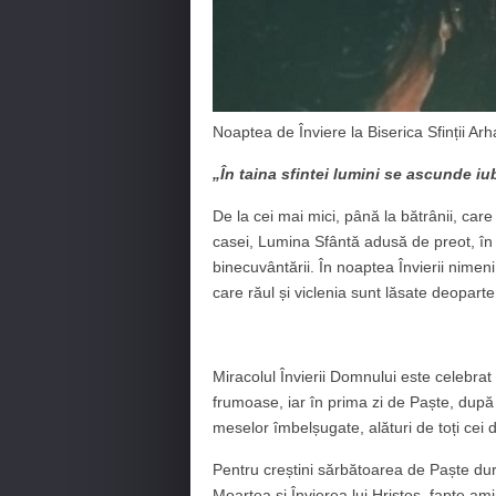
Noaptea de Înviere la Biserica Sfinții Ar
„În taina sfintei lumini se ascunde iub
De la cei mai mici, până la bătrânii, care
casei, Lumina Sfântă adusă de preot, în pro
binecuvântării. În noaptea Învierii nimeni
care răul și viclenia sunt lăsate deopart
Miracolul Învierii Domnului este celebrat p
frumoase, iar în prima zi de Paște, după 
meselor îmbelșugate, alături de toți cei d
Pentru creștini sărbătoarea de Paște dure
Moartea și Învierea lui Hristos, fapte ami