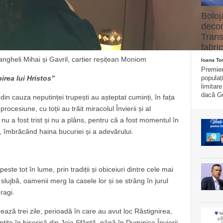
Boloj
decon
Trans
fabric
hangheli Mihai și Gavril, cartier reșițean Moniom
Ioana T
Premier
populaț
irea lui Hristos”
limitar
dacă Gu
 din cauza neputinței trupești au așteptat cuminți, în fața
cesiune, cu toții au trăit miracolul Învierii și al
 nu a fost trist și nu a plâns, pentru că a fost momentul în
e, îmbrăcând haina bucuriei și a adevărului.
este tot în lume, prin tradiții și obiceiuri dintre cele mai
slujbă, oamenii merg la casele lor și se strâng în jurul
ragi.
ază trei zile, perioadă în care au avut loc Răstignirea,
ntite în biserică din Joia Sfântă, până în Duminica Învierii.