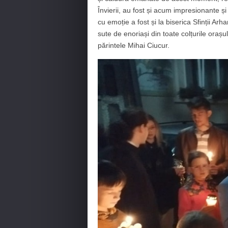
Învierii, au fost și acum impresionante 
cu emoție a fost și la biserica Sfinții Ar
sute de enoriași din toate colțurile orașu
părintele Mihai Ciucur.