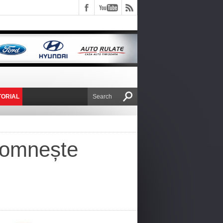
TORIAL
E VICTOR NAFIRU
 domnește