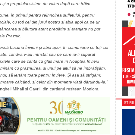
 și a propriului sistem de valori după care trăim.
urie, în primul pentru reînnoirea sufletului, pentru
ociale, cu toți cei din jurul nostru și abia apoi ca pe un
âncarea și băutura atent pregătite și aranjate nu pot
le Praznic.
erică bucuria Învierii și abia apoi, în comuniune cu toți cei
poate, cândva v-au întristat sau pe care ia-ti supărat
textele care se cântă cu glas mare în Noaptea Învierii
luminăm cu prăznuirea, și unul pe altul să ne îmbrățișăm.
 noi; să iertăm toate pentru Înviere. Și așa să strigăm:
 moarte călcând, și celor din morminte viață dăruindu-le.”
angheli Mihail și Gavril, din cartierul reșițean Moniom.
ȘTIRIL