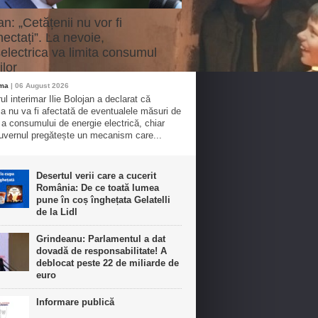
an: „Cetățenii nu vor fi
ectați”. La nevoie,
electrica va limita consumul
ilor
oma
| 06 August 2026
ul interimar Ilie Bolojan a declarat că
ia nu va fi afectată de eventualele măsuri de
e a consumului de energie electrică, chiar
vernul pregătește un mecanism care...
Desertul verii care a cucerit
România: De ce toată lumea
pune în coș înghețata Gelatelli
de la Lidl
Grindeanu: Parlamentul a dat
dovadă de responsabilitate! A
deblocat peste 22 de miliarde de
euro
Informare publică