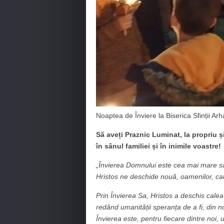
Noaptea de Înviere la Biserica Sfinții Ar
Să aveți Praznic Luminat, la propriu și
în sânul familiei și în inimile voastre!
„Învierea Domnului este cea mai mare săr
Hristos ne deschide nouă, oamenilor, cal
Prin Învierea Sa, Hristos a deschis calea 
redând umanității speranța de a fi, din
Învierea este, pentru fiecare dintre noi, 