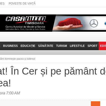
BEȘ
POVESTE DE VIAȚĂ
E
BUSINESS
EDUCAȚIE
SĂNĂTATE
TURISM
LIFESTYLE
SPORT
EDI
JOB-URI
PRIN MUNȚII
POVESTE DE VIAȚĂ
D
BANATULUI
ământ domnește pacea și iubirea!
TEHNIT
VISIT CARAȘ-SEVERIN
iat! În Cer și pe pământ
FANTASTICUL BANAT
ea!
TRAVEL VLOG
ora 7:00 AM