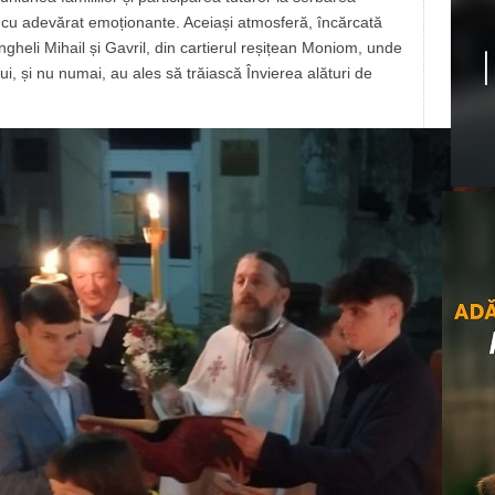
și cu adevărat emoționante. Aceiași atmosferă, încărcată
hangheli Mihail și Gavril, din cartierul reșițean Moniom, unde
lui, și nu numai, au ales să trăiască Învierea alături de