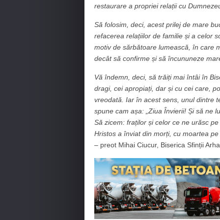
restaurare a propriei relații cu Dumnezeu
Să folosim, deci, acest prilej de mare buc
refacerea relațiilor de familie și a celor s
motiv de sărbătoare lumească, în care m
decât să confirme și să încununeze mare
Vă îndemn, deci, să trăiți mai întâi în Bis
dragi, cei apropiați, dar și cu cei care, 
vreodată. Iar în acest sens, unul dintre 
spune cam așa: „Ziua Învierii! Și să ne 
Să zicem: fraților și celor ce ne urăsc pe
Hristos a înviat din morți, cu moartea pe
–
preot Mihai Ciucur, Biserica Sfinții Arh