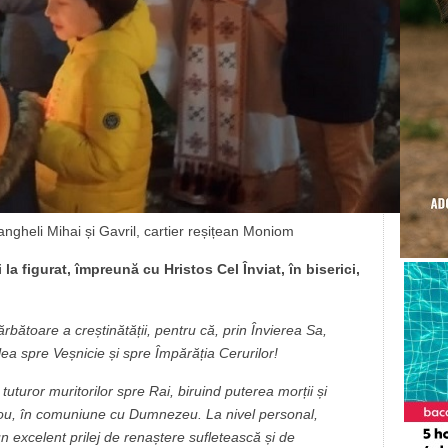
hangheli Mihai și Gavril, cartier reșițean Moniom
 la figurat, împreună cu Hristos Cel Înviat, în biserici,
bătoare a creștinătății, pentru că, prin Învierea Sa,
ea spre Veșnicie și spre Împărăția Cerurilor!
tuturor muritorilor spre Rai, biruind puterea morții și
 nou, în comuniune cu Dumnezeu. La nivel personal,
un excelent prilej de renaștere sufletească și de