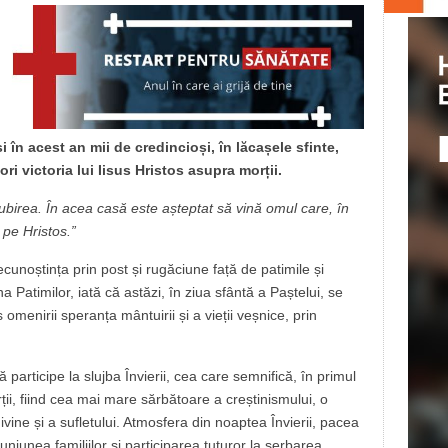
 în acest an mii de credincioși, în lăcașele sfinte,
ri victoria lui Iisus Hristos asupra morții.
ubirea. În acea casă este așteptat să vină omul care, în
pe Hristos.”
ecunoștința prin post și rugăciune față de patimile și
a Patimilor, iată că astăzi, în ziua sfântă a Paștelui, se
 omenirii speranța mântuirii și a vieții veșnice, prin
 participe la slujba Învierii, cea care semnifică, în primul
rții, fiind cea mai mare sărbătoare a creștinismului, o
ivine și a sufletului. Atmosfera din noaptea Învierii, pacea
iunea familiilor și participarea tuturor la serbarea