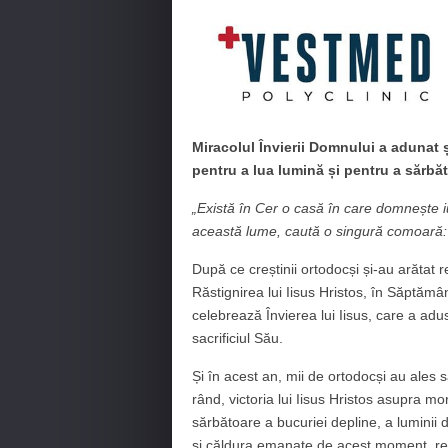
Miracolul Învierii Domnului a adunat și
pentru a lua lumină și pentru a sărbăto
„Există în Cer o casă în care domnește i
această lume, caută o singură comoară: 
După ce creștinii ortodocși și-au arătat r
Răstignirea lui Iisus Hristos, în Săptămân
celebrează Învierea lui Iisus, care a adus
sacrificiul Său.
Și în acest an, mii de ortodocși au ales să
rând, victoria lui Iisus Hristos asupra mo
sărbătoare a bucuriei depline, a luminii d
și căldura emanate de acest moment, reun