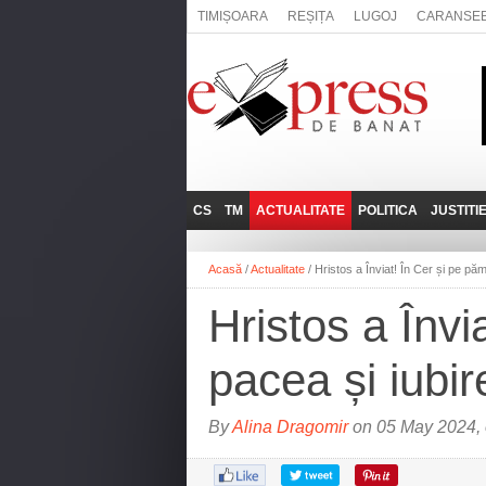
TIMIȘOARA
REȘIȚA
LUGOJ
CARANSE
CS
TM
ACTUALITATE
POLITICA
JUSTITI
REȘIȚA
LUGOJ
ADMINISTRATIE
EXPRESSLIVE
Acasă
/
Actualitate
/
Hristos a Înviat! În Cer și pe p
CARANSEBEȘ
TIMIȘOARA
NAȚIONAL
INTERVIURILE
EXPRESS
Hristos a Înv
ANINA
SOCIAL
BĂILE HERCULANE
UTILE
pacea și iubir
BOCŞA
MOLDOVA NOUĂ
By
Alina Dragomir
on 05 May 2024, 
ORAVIȚA
OȚELU ROŞU