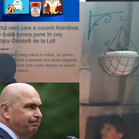
tul verii care a cucerit România:
 toată lumea pune în coș
țata Gelatelli de la Lidl
agomir
| 28 July 2026
 înghețata merg mână în mână, iar pentru
omâni Gelatelli a devenit una dintre alegerile
te atunci când vine vorba despre un desert
r, care să bifeze...