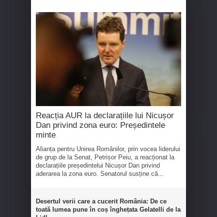
Reacția AUR la declarațiile lui Nicușor
Dan privind zona euro: Președintele
minte
Alianța pentru Unirea Românilor, prin vocea liderului
de grup de la Senat, Petrișor Peiu, a reacționat la
declarațiile președintelui Nicușor Dan privind
aderarea la zona euro. Senatorul susține că...
Desertul verii care a cucerit România: De ce
toată lumea pune în coș înghețata Gelatelli de la