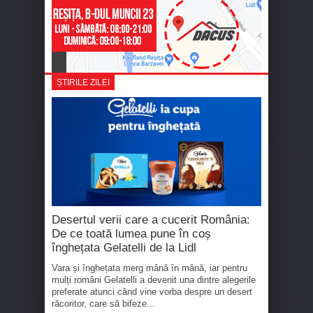
ȘTIRILE ZILEI
Desertul verii care a cucerit România:
De ce toată lumea pune în coș
înghețata Gelatelli de la Lidl
Vara și înghețata merg mână în mână, iar pentru
mulți români Gelatelli a devenit una dintre alegerile
preferate atunci când vine vorba despre un desert
răcoritor, care să bifeze...