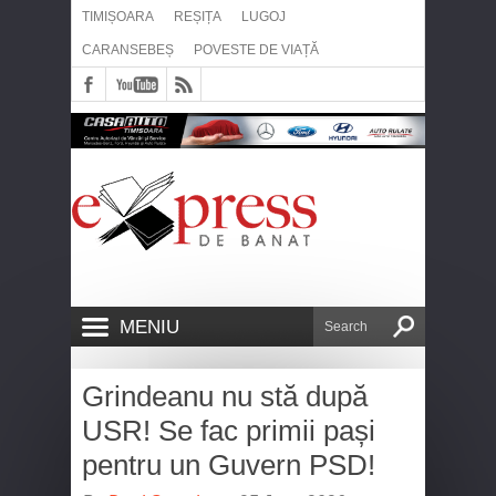
TIMIȘOARA
REȘIȚA
LUGOJ
CARANSEBEȘ
POVESTE DE VIAȚĂ
MENIU
Grindeanu nu stă după
USR! Se fac primii pași
pentru un Guvern PSD!