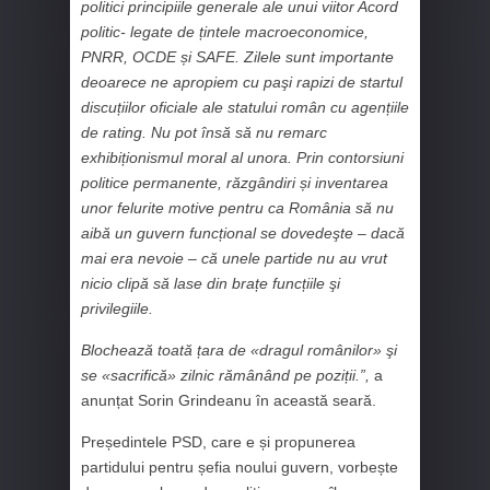
politici principiile generale ale unui viitor Acord
politic- legate de țintele macroeconomice,
PNRR, OCDE și SAFE. Zilele sunt importante
deoarece ne apropiem cu paşi rapizi de startul
discuțiilor oficiale ale statului român cu agențiile
de rating. Nu pot însă să nu remarc
exhibiționismul moral al unora. Prin contorsiuni
politice permanente, răzgândiri și inventarea
unor felurite motive pentru ca România să nu
aibă un guvern funcțional se dovedeşte – dacă
mai era nevoie – că unele partide nu au vrut
nicio clipă să lase din brațe funcțiile şi
privilegiile.
Blochează toată țara de «dragul românilor» şi
se «sacrifică» zilnic rămânând pe poziții.”,
a
anunțat Sorin Grindeanu în această seară.
Președintele PSD, care e și propunerea
partidului pentru șefia noului guvern, vorbește