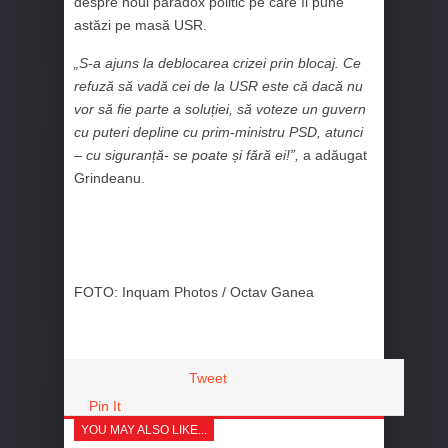
despre noul paradox politic pe care îl pune
astăzi pe masă USR.
„S-a ajuns la deblocarea crizei prin blocaj. Ce
refuză să vadă cei de la USR este că dacă nu
vor să fie parte a soluției, să voteze un guvern
cu puteri depline cu prim-ministru PSD, atunci
– cu siguranță- se poate și fără ei!”,
a adăugat
Grindeanu.
FOTO: Inquam Photos / Octav Ganea
Tweet
Pin It
YOU MAY ALSO LIKE...