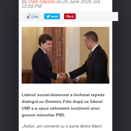
By
Dani Stanciu
on 25 June 2026, ora
10:58 PM
Liderul social-democrat a încheiat repede
dialogul cu Dominic Fritz după ce liderul
USR s-a opus vehement susținerii unui
guvern minoritar PSD.
„Astăzi, am convenit cu o parte dintre liderii