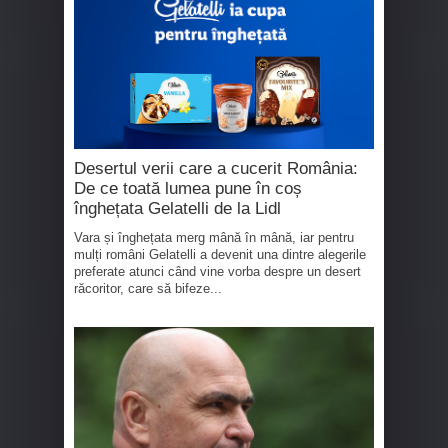
Desertul verii care a cucerit România:
De ce toată lumea pune în coș
înghețata Gelatelli de la Lidl
Vara și înghețata merg mână în mână, iar pentru
mulți români Gelatelli a devenit una dintre alegerile
preferate atunci când vine vorba despre un desert
răcoritor, care să bifeze...