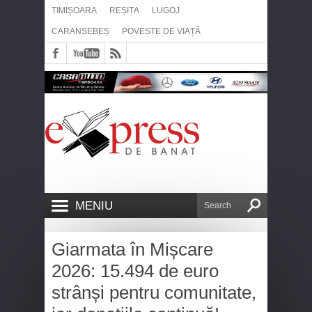
TIMIȘOARA
REȘIȚA
LUGOJ
CARANSEBEȘ
POVESTE DE VIAȚĂ
MENIU
Giarmata în Mișcare
2026: 15.494 de euro
strânși pentru comunitate,