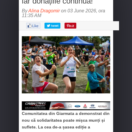
iar donațiile continuă!
By
Alina Dragomir
on 03 June 2026, ora
11:35 AM
Comunitatea din Giarmata a demonstrat din
nou că solidaritatea poate mișca munți și
suflete. La cea de-a șasea ediție a