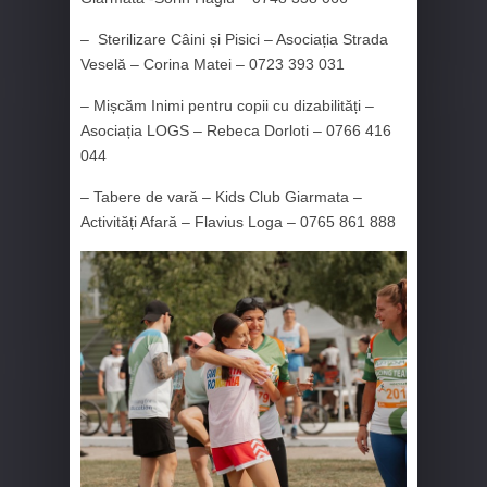
– Sterilizare Câini și Pisici – Asociația Strada
Veselă – Corina Matei – 0723 393 031
– Mișcăm Inimi pentru copii cu dizabilități –
Asociația LOGS – Rebeca Dorloti – 0766 416
044
– Tabere de vară – Kids Club Giarmata –
Activități Afară – Flavius Loga – 0765 861 888