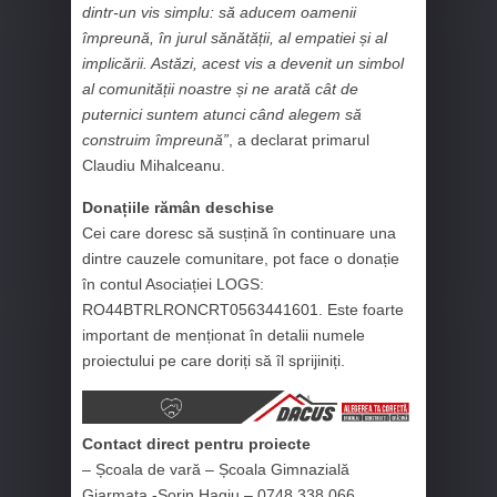
dintr-un vis simplu: să aducem oamenii
împreună, în jurul sănătății, al empatiei și al
implicării. Astăzi, acest vis a devenit un simbol
al comunității noastre și ne arată cât de
puternici suntem atunci când alegem să
construim împreună”
, a declarat primarul
Claudiu Mihalceanu.
Donațiile rămân deschise
Cei care doresc să susțină în continuare una
dintre cauzele comunitare, pot face o donație
în contul Asociației LOGS:
RO44BTRLRONCRT0563441601. Este foarte
important de menționat în detalii numele
proiectului pe care doriți să îl sprijiniți.
Contact direct pentru proiecte
– Școala de vară – Școala Gimnazială
Giarmata -Sorin Hagiu – 0748 338 066