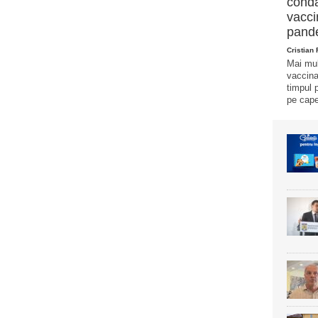
conda
vacci
pand
Cristian
Mai mul
vaccina
timpul 
pe cape