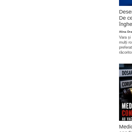
Deser
De ce
înghe
Alina Dr
Vara și
mulți r
prefera
răcorito
Medic