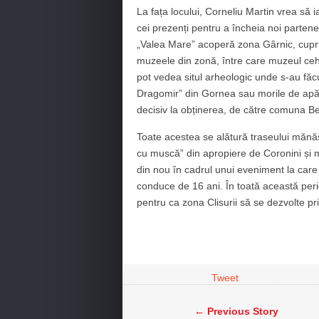
La fața locului, Corneliu Martin vrea să i
cei prezenți pentru a încheia noi partene
„Valea Mare” acoperă zona Gârnic, cupri
muzeele din zonă, între care muzeul cehi
pot vedea situl arheologic unde s-au făc
Dragomir” din Gornea sau morile de apă d
decisiv la obținerea, de către comuna Berz
Toate acestea se alătură traseului mănăsti
cu muscă” din apropiere de Coronini și mul
din nou în cadrul unui eveniment la care 
conduce de 16 ani. În toată această per
pentru ca zona Clisurii să se dezvolte prin
Tweet
← Previous Story