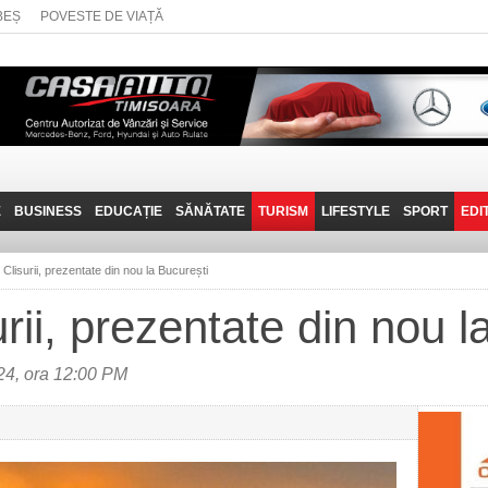
BEȘ
POVESTE DE VIAȚĂ
E
BUSINESS
EDUCAȚIE
SĂNĂTATE
TURISM
LIFESTYLE
SPORT
EDI
JOB-URI
PRIN MUNȚII
POVESTE DE VIAȚĂ
D
BANATULUI
e Clisurii, prezentate din nou la București
TEHNIT
VISIT CARAȘ-SEVERIN
surii, prezentate din nou 
FANTASTICUL BANAT
TRAVEL VLOG
4, ora 12:00 PM