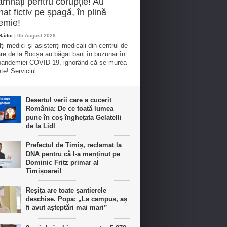
mnați pentru corupție! Au
nat fictiv pe șpagă, în plină
emie!
 Rădoi
| 05 August 2026
ți medici și asistenți medicali din centrul de
re de la Bocșa au băgat bani în buzunar în
pandemiei COVID-19, ignorând că se murea
te! Serviciul...
Desertul verii care a cucerit
România: De ce toată lumea
pune în coș înghețata Gelatelli
de la Lidl
Prefectul de Timiș, reclamat la
DNA pentru că l-a menținut pe
Dominic Fritz primar al
Timișoarei!
Reșița are toate șantierele
deschise. Popa: „La campus, aș
fi avut așteptări mai mari”