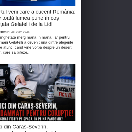
tul verii care a cucerit România:
 toată lumea pune în coș
țata Gelatelli de la Lidl
agomir
| 28 July 2026
 înghețata merg mână în mână, iar pentru
omâni Gelatelli a devenit una dintre alegerile
te atunci când vine vorba despre un desert
r, care să bifeze...
i din Caraș-Severin,