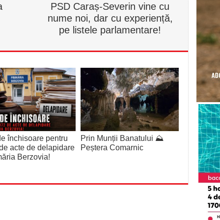
a
PSD Caraș-Severin vine cu
nume noi, dar cu experiență,
pe listele parlamentare!
de închisoare pentru
Prin Munții Banatului ⛰️
de acte de delapidare
Peștera Comarnic
măria Berzovia!