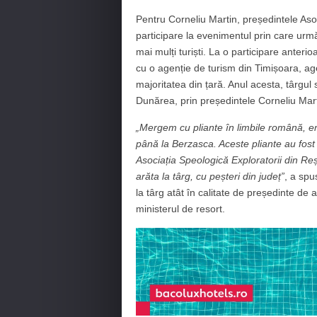
Pentru Corneliu Martin, președintele Asoc
participare la evenimentul prin care ur
mai mulți turiști. La o participare anteri
cu o agenție de turism din Timișoara, agen
majoritatea din țară. Anul acesta, târgu
Dunărea, prin președintele Corneliu Mart
„Mergem cu pliante în limbile română, en
până la Berzasca. Aceste pliante au fost r
Asociația Speologică Exploratorii din Reș
arăta la târg, cu peșteri din județ”
, a spu
la târg atât în calitate de președinte de 
ministerul de resort.