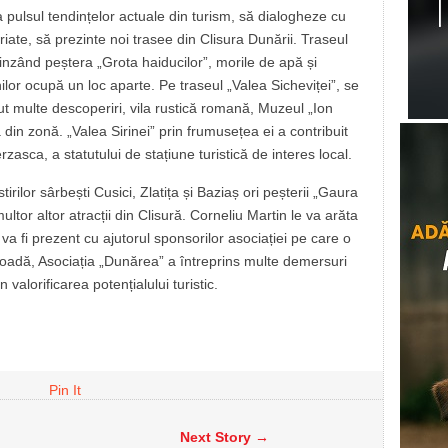
a pulsul tendințelor actuale din turism, să dialogheze cu
riate, să prezinte noi trasee din Clisura Dunării. Traseul
nzând peștera „Grota haiducilor”, morile de apă și
lor ocupă un loc aparte. Pe traseul „Valea Sicheviței”, se
ut multe descoperiri, vila rustică romană, Muzeul „Ion
in zonă. „Valea Sirinei” prin frumusețea ei a contribuit
asca, a statutului de stațiune turistică de interes local.
rilor sârbești Cusici, Zlatița și Baziaș ori peșterii „Gaura
tor altor atracții din Clisură. Corneliu Martin le va arăta
va fi prezent cu ajutorul sponsorilor asociației pe care o
ioadă, Asociația „Dunărea” a întreprins multe demersuri
 valorificarea potențialului turistic.
Pin It
Next Story →