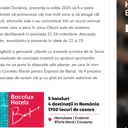
iației Dunărea, prezența la ediția 2024 va fi a patra
mărește să promoveze cât mai mult zona și să atragă cât
oară, eforturile sale s-au concretizat într-un acord semnat
ție care a adus în zona Clisurii sute de vizitatori,
l se desfășoară în perioada 21-24 noiembrie, Asociația
in, anunțându-și prezența în zilele de 22 și 23.
gleză și germană, pliante cu traseele turistice de la Socol
ealizate de asociația noastră cu sprijinul sponsorilor.
ița ne va pune la dispoziție alte pliante, pe care le vom
s Corneliu Martin pentru Express de Banat. Va fi prezent
asociație de turism cât și ca ghid de turism autorizat de