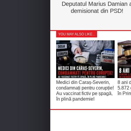
Deputatul Marius Damian 
demisionat din PSD!
YOU MAY ALSO LIKE...
Medici din Caraș-Severin,
8 ani 
condamnați pentru corupție!
5.872 
Au vaccinat fictiv pe șpagă,
în Pri
în plină pandemie!