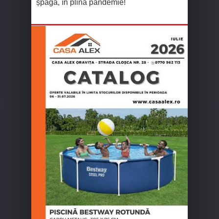
șpagă, în plină pandemie!