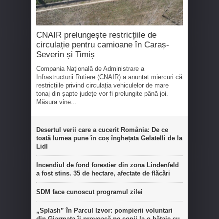
CNAIR prelungește restricțiile de
circulație pentru camioane în Caraș-
Severin și Timiș
Compania Națională de Administrare a
Infrastructurii Rutiere (CNAIR) a anunțat miercuri că
restricțiile privind circulația vehiculelor de mare
tonaj din șapte județe vor fi prelungite până joi.
Măsura vine...
Desertul verii care a cucerit România: De ce
toată lumea pune în coș înghețata Gelatelli de la
Lidl
Incendiul de fond forestier din zona Lindenfeld
a fost stins. 35 de hectare, afectate de flăcări
SDM face cunoscut programul zilei
„Splash” în Parcul Izvor: pompierii voluntari
din Giarmata îi provoacă pe copii la o bătaie cu