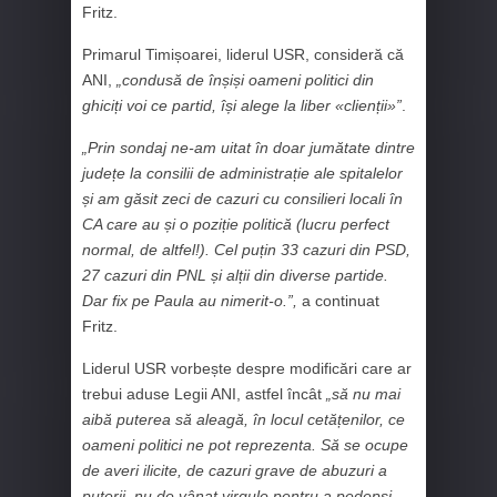
Fritz.
Primarul Timișoarei, liderul USR, consideră că
ANI,
„condusă de înșiși oameni politici din
ghiciți voi ce partid, își alege la liber «clienții»”
.
„Prin sondaj ne-am uitat în doar jumătate dintre
județe la consilii de administrație ale spitalelor
și am găsit zeci de cazuri cu consilieri locali în
CA care au și o poziție politică (lucru perfect
normal, de altfel!). Cel puțin 33 cazuri din PSD,
27 cazuri din PNL și alții din diverse partide.
Dar fix pe Paula au nimerit-o.”,
a continuat
Fritz.
Liderul USR vorbește despre modificări care ar
trebui aduse Legii ANI, astfel încât
„să nu mai
aibă puterea să aleagă, în locul cetățenilor, ce
oameni politici ne pot reprezenta. Să se ocupe
de averi ilicite, de cazuri grave de abuzuri a
puterii, nu de vânat virgule pentru a pedepsi