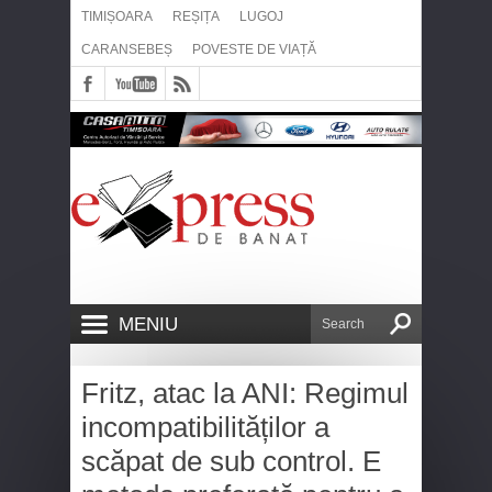
TIMIȘOARA
REȘIȚA
LUGOJ
CARANSEBEȘ
POVESTE DE VIAȚĂ
MENIU
Fritz, atac la ANI: Regimul
incompatibilităților a
scăpat de sub control. E