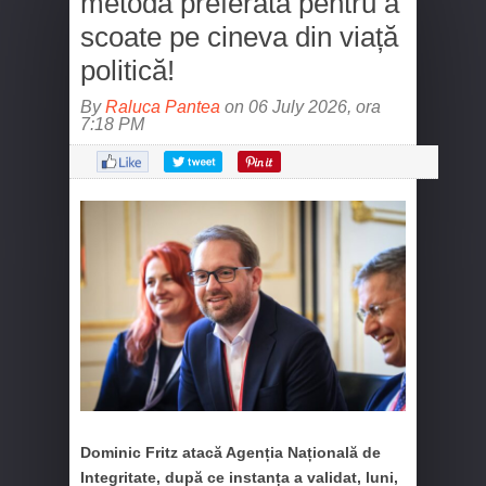
metoda preferată pentru a
scoate pe cineva din viață
politică!
By
Raluca Pantea
on 06 July 2026, ora
7:18 PM
Dominic Fritz atacă Agenția Națională de
Integritate, după ce instanța a validat, luni,