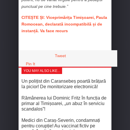
punctual pe cine trebuie.”
CITEȘTE ȘI: Viceprimărița Timișoarei, Paula
Romocean, declarată incompatibilă și de
instanță. Va face recurs
Tweet
Pin It
YOU MAY ALSO LIKE...
Un polițist din Caransebeș poartă brățară
la picior! De monitorizare electronică!
Rămânerea lui Dominic Fritz în funcția de
primar al Timișoarei, „un abuz în serviciu
scandalos”!
Medici din Caraș-Severin, condamnați
pentru corupție! Au vaccinat fictiv pe