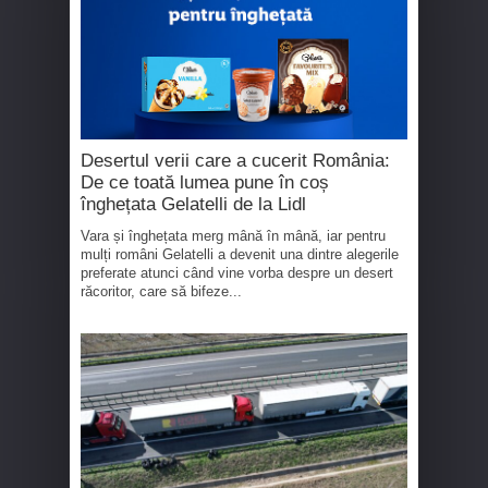
Desertul verii care a cucerit România:
De ce toată lumea pune în coș
înghețata Gelatelli de la Lidl
Vara și înghețata merg mână în mână, iar pentru
mulți români Gelatelli a devenit una dintre alegerile
preferate atunci când vine vorba despre un desert
răcoritor, care să bifeze...