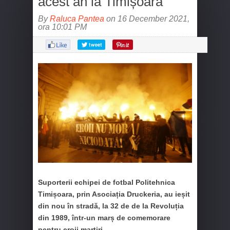
acest an la Timișoara
By
Raluca Pantea
on 16 December 2021,
ora 10:01 PM
Suporterii echipei de fotbal Politehnica
Timișoara, prin Asociația Druckeria, au ieșit
din nou în stradă, la 32 de de la Revoluția
din 1989, într-un marș de comemorare
pentru eroii martiri.