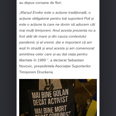
au depus coroane de flori.
„Marșul Eroilor este o acțiune tradițională, o
acțiune obligatorie pentru toți suporterii Poli și
este o acțiune la care ne dorim să aducem cât
mai mulți timișoreni. Anul acesta prezența nu a
fost atât de mare și din cauza contextului
pandemic și al vremii, dar e important că am
ieșit în stradă și anul acesta și am comemorat
amintirea celor care și-au dat viața pentru
libertate în 1989.”
, a declarat Sebastian
Novovic, președintele Asociației Suporterilor
Timișoreni Druckeria.