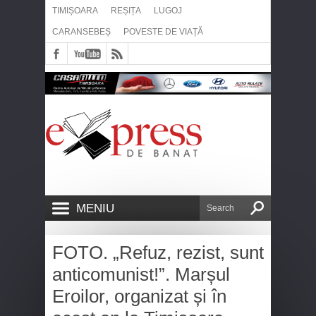
TIMIȘOARA
REȘIȚA
LUGOJ
CARANSEBEȘ
POVESTE DE VIAȚĂ
MENIU
FOTO. „Refuz, rezist, sunt
anticomunist!”. Marșul
Eroilor, organizat și în