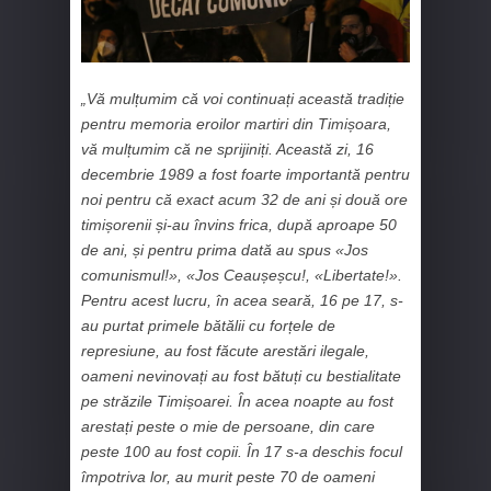
„Vă mulțumim că voi continuați această tradiție
pentru memoria eroilor martiri din Timișoara,
vă mulțumim că ne sprijiniți. Această zi, 16
decembrie 1989 a fost foarte importantă pentru
noi pentru că exact acum 32 de ani și două ore
timișorenii și-au învins frica, după aproape 50
de ani, și pentru prima dată au spus «Jos
comunismul!», «Jos Ceaușeșcu!, «Libertate!».
Pentru acest lucru, în acea seară, 16 pe 17, s-
au purtat primele bătălii cu forțele de
represiune, au fost făcute arestări ilegale,
oameni nevinovați au fost bătuți cu bestialitate
pe străzile Timișoarei. În acea noapte au fost
arestați peste o mie de persoane, din care
peste 100 au fost copii. În 17 s-a deschis focul
împotriva lor, au murit peste 70 de oameni