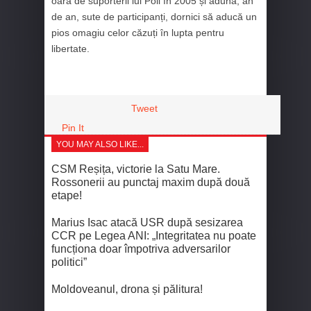
oară de suporterii lui Poli în 2005 și adună, an
de an, sute de participanți, dornici să aducă un
pios omagiu celor căzuți în lupta pentru
libertate.
Tweet
Pin It
YOU MAY ALSO LIKE...
CSM Reșița, victorie la Satu Mare.
Rossonerii au punctaj maxim după două
etape!
Marius Isac atacă USR după sesizarea
CCR pe Legea ANI: „Integritatea nu poate
funcționa doar împotriva adversarilor
politici”
Moldoveanul, drona și pălitura!