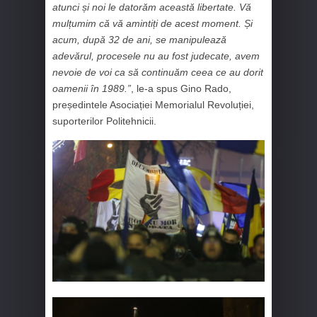
atunci și noi le datorăm această libertate. Vă
mulțumim că vă amintiți de acest moment. Și
acum, după 32 de ani, se manipulează
adevărul, procesele nu au fost judecate, avem
nevoie de voi ca să continuăm ceea ce au dorit
oamenii în 1989.”
, le-a spus Gino Rado,
președintele Asociației Memorialul Revoluției,
suporterilor Politehnicii.