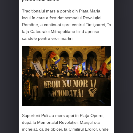
Tradiționalul marș a pornit din Piața Maria,
locul în care a fost dat semnalul Revoluției
Române, a continuat spre centrul Timișoarei, în
fața Catedralei Mitropolitane fiind aprinse
candele pentru eroii martiri.
Suporterii Poli au mers apoi în Piața Operei,
după la Memorialul Revoluției. Marșul s-a
încheiat, ca de obicei, la Cimitirul Eroilor, unde