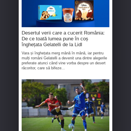
Desertul verii care a cucerit România:
De ce toată lumea pune în coș
înghețata Gelatelli de la Lidl
Vara și înghețata merg mână în mână, iar pentru
mulți români Gelatelli a devenit una dintre alegerile
preferate atunci când vine vorba despre un desert
răcoritor, care să bifeze...