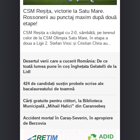
CSM Reșița, victorie la Satu Mare.
Rossonerii au punctaj maxim după două
etape!
CSM Reșița a câștigat cu 2-0, sâmbătă, pe terenul
celor de la CSM Olimpia Satu Mare, în etapa a
doua a Ligii 2. Stefan Visic și Cristian Chira au...
Desertul verii care a cucerit România: De ce
toată lumea pune în coș înghețata Gelatelli de la
Lidl
424 de candidați susțin probele scrise ale
bacalaureatului de toamnă
Cărți gratuite pentru cititori, la Biblioteca
Municipală „Mihail Halici” din Caransebeș
Accident mortal în Caraș-Severin, în apropiere
de Berzovia