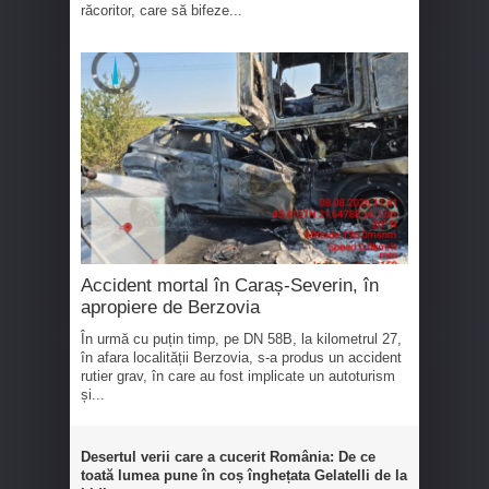
răcoritor, care să bifeze...
Accident mortal în Caraș-Severin, în
apropiere de Berzovia
În urmă cu puțin timp, pe DN 58B, la kilometrul 27,
în afara localității Berzovia, s-a produs un accident
rutier grav, în care au fost implicate un autoturism
și...
Desertul verii care a cucerit România: De ce
toată lumea pune în coș înghețata Gelatelli de la