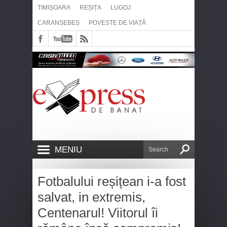
TIMIȘOARA
REȘIȚA
LUGOJ
CARANSEBEȘ
POVESTE DE VIAȚĂ
MENIU
Fotbalului reșițean i-a fost
salvat, in extremis,
Centenarul! Viitorul îi