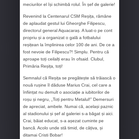
meciurilor el își schimbă rolul. În șef de galerie!
Revenind la Centenarul CSM Reșița, rămâne
de aplaudat gestul lui Gheorghe Filipescu,
directorul general Aquacaraș. A luat-o pe cont
propriu și a organizat o gală a fotbalului
reșițean la împlinirea celor 100 de ani. De ce a
fost nevoie de Filipescu?! Simplu. Pentru că
aproape toți ceilalți erau în ofsaid. Clubul,
Primăria Reșița, toți!
Semnalul că Reșița se pregătește să trăiască o
nouă rușine îl dăduse Marius Crai, cel care a
înființat nu demult o asociație a iubitorilor de
roșu și negru, „Toți pentru Metalul!” Demersuri
de apreciat, ambele. Numai că, același paznic
al stadionului și șef al galeriei s-a băgat și aici.
Crai, băiat educat, s-a așezat cuminte pe
bancă. Acolo unde stă timid, de câțiva, și
ditamai Cristi Bobar!