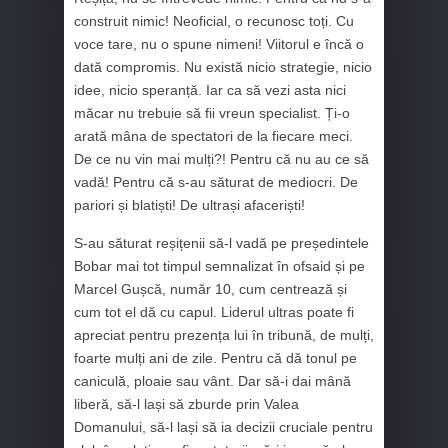
construit nimic! Neoficial, o recunosc toți. Cu
voce tare, nu o spune nimeni! Viitorul e încă o
dată compromis. Nu există nicio strategie, nicio
idee, nicio speranță. Iar ca să vezi asta nici
măcar nu trebuie să fii vreun specialist. Ți-o
arată mâna de spectatori de la fiecare meci.
De ce nu vin mai mulți?! Pentru că nu au ce să
vadă! Pentru că s-au săturat de mediocri. De
pariori și blatiști! De ultrași afaceriști!
S-au săturat reșițenii să-l vadă pe președintele
Bobar mai tot timpul semnalizat în ofsaid și pe
Marcel Gușcă, număr 10, cum centrează și
cum tot el dă cu capul. Liderul ultras poate fi
apreciat pentru prezența lui în tribună, de mulți,
foarte mulți ani de zile. Pentru că dă tonul pe
caniculă, ploaie sau vânt. Dar să-i dai mână
liberă, să-l lași să zburde prin Valea
Domanului, să-l lași să ia decizii cruciale pentru