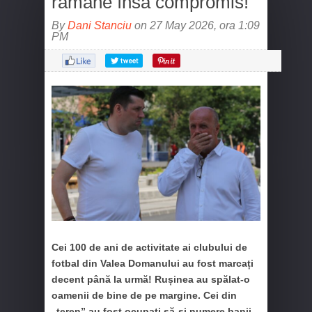
rămâne însă compromis!
By
Dani Stanciu
on 27 May 2026, ora 1:09
PM
Cei 100 de ani de activitate ai clubului de
fotbal din Valea Domanului au fost marcați
decent până la urmă! Rușinea au spălat-o
oamenii de bine de pe margine. Cei din
„teren” au fost ocupați să-și numere banii