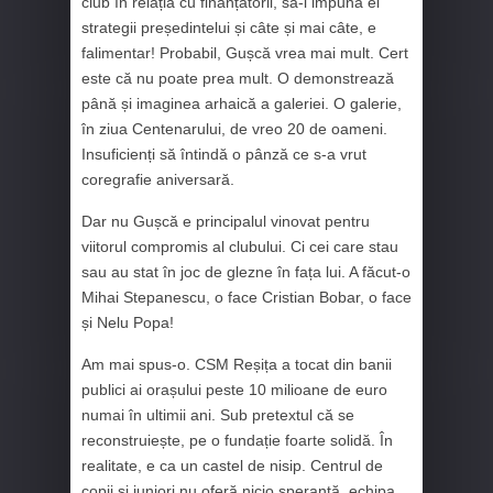
club în relația cu finanțatorii, să-i impună el
strategii președintelui și câte și mai câte, e
falimentar! Probabil, Gușcă vrea mai mult. Cert
este că nu poate prea mult. O demonstrează
până și imaginea arhaică a galeriei. O galerie,
în ziua Centenarului, de vreo 20 de oameni.
Insuficienți să întindă o pânză ce s-a vrut
coregrafie aniversară.
Dar nu Gușcă e principalul vinovat pentru
viitorul compromis al clubului. Ci cei care stau
sau au stat în joc de glezne în fața lui. A făcut-o
Mihai Stepanescu, o face Cristian Bobar, o face
și Nelu Popa!
Am mai spus-o. CSM Reșița a tocat din banii
publici ai orașului peste 10 milioane de euro
numai în ultimii ani. Sub pretextul că se
reconstruiește, pe o fundație foarte solidă. În
realitate, e ca un castel de nisip. Centrul de
copii și juniori nu oferă nicio speranță, echipa