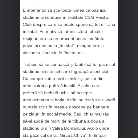
E momentul să știe toată lumea că paznicul
stadionului conduce în realitate CSM Reșița.
Club despre care se poate spune că tot el l-a și
înființat. Pe motiv că, atunci când fotbalul
reșițean era cu un procent peste jumătate
privat și mai puțin „de stat”, mingea era la
altcineva. Jocurile le făceau alții!
Trebuie să se cunoască și faptul că tot paznicul
stadionului este cel care îngroapă acest club.
Cu complicitatea politicienilor și șefilor din
administrația publică locală. A celor care
preferă să închidă ochii, să accepte
mediocritatea și hoția. Astfel nu riscă să-și vadă
numele scris în mesaje obscene pe bannere,
pe ziduri, în social media. Sau, chiar mai rău,
să-și audă de morți de la tribuna a doua a
stadionului din Valea Domanului. Acolo unde
stă paznicul de la „Mircea Chivu”. În timpul