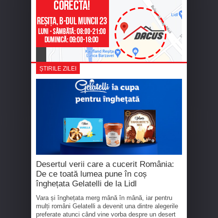
ȘTIRILE ZILEI
Desertul verii care a cucerit România:
De ce toată lumea pune în coș
înghețata Gelatelli de la Lidl
Vara și înghețata merg mână în mână, iar pentru
mulți români Gelatelli a devenit una dintre alegerile
preferate atunci când vine vorba despre un desert