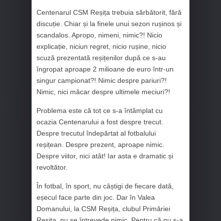
Centenarul CSM Reșița trebuia sărbătorit, fără
discuție. Chiar și la finele unui sezon rușinos și
scandalos. Apropo, nimeni, nimic?! Nicio
explicație, niciun regret, nicio rușine, nicio
scuză prezentată reșițenilor după ce s-au
îngropat aproape 2 milioane de euro într-un
singur campionat?! Nimic despre pariuri?!
Nimic, nici măcar despre ultimele meciuri?!
Problema este că tot ce s-a întâmplat cu
ocazia Centenarului a fost despre trecut.
Despre trecutul îndepărtat al fotbalului
reșițean. Despre prezent, aproape nimic.
Despre viitor, nici atât! Iar asta e dramatic și
revoltător.
În fotbal, în sport, nu câștigi de fiecare dată,
eșecul face parte din joc. Dar în Valea
Domanului, la CSM Reșița, clubul Primăriei
Reșița, nu se întrevede nimic. Pentru că nu s-a