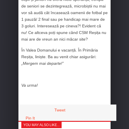
de seniori se dezintegrează, microbiștii nu mai
vor să audă cât încasează oamenii de fotbal pe
1 pauză/ 2 final sau pe handicap mai mare de
3 goluri. Interesează pe cineva?! Evident că
nu! Ce altceva poți spune când CSM Reșița nu
mai are de vreun an nici măcar site?
În Valea Domanului e vacanță. În Primăria
Reșița, liniște. Ba au venit chiar asigurări:
„Mergem mai departe!”
Va urma!
Tweet
Pin It
YOU MAY ALSO LIKE...