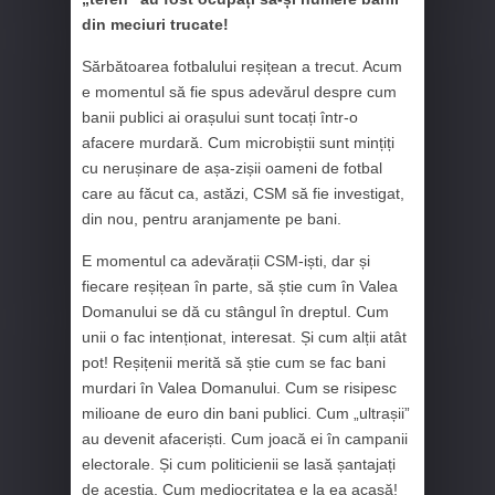
din meciuri trucate!
Sărbătoarea fotbalului reșițean a trecut. Acum
e momentul să fie spus adevărul despre cum
banii publici ai orașului sunt tocați într-o
afacere murdară. Cum microbiștii sunt mințiți
cu nerușinare de așa-zișii oameni de fotbal
care au făcut ca, astăzi, CSM să fie investigat,
din nou, pentru aranjamente pe bani.
E momentul ca adevărații CSM-iști, dar și
fiecare reșițean în parte, să știe cum în Valea
Domanului se dă cu stângul în dreptul. Cum
unii o fac intenționat, interesat. Și cum alții atât
pot! Reșițenii merită să știe cum se fac bani
murdari în Valea Domanului. Cum se risipesc
milioane de euro din bani publici. Cum „ultrașii”
au devenit afaceriști. Cum joacă ei în campanii
electorale. Și cum politicienii se lasă șantajați
de aceștia. Cum mediocritatea e la ea acasă!