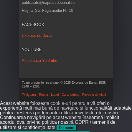
publicitate@expressdebanat.ro
Reșița, Str. Făgărașului Nr. 10
FACEBOOK
Express de Banat
YOUTUBE
Acceseaza YouTube
Toate drepturile rezervate. © 2025 Express de Banat. ISSN
2248 – 1281
Timișoara
Reșița
Lugoj
Caransebeș
Poveste de viață
Acest website folosește cookie-uri pentru a vă oferi o
experiență mult mai bună de navigare și funcționalități adaptate
pentru creșterea perfomanței utilizării website-ului nostru.
Continuarea navigării pe acest website înseamnă implicit
acordul dvs. privind politica noastră GDPR / termenii de
utilizare și confidențialitate.
De acord