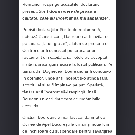
României, respinge acuzațiile, declarând
presei:
„Sunt două tinere de proastă
calitate, care au încercat să mă șantajeze”.
Potrivit declarațiilor făcute de reclamantă,
notează Ziaristii.com, Boureanu ar fi invitat-o
pe tânără „la un grătar”, alături de prietena ei.
Cei trei s-ar fi cunoscut pe terasa unui
restaurant din capitală, iar fetele au acceptat
invitația și au ajuns acasă la fostul politician. Pe
tânăra din Dognecea, Boureanu ar fi condus-o
în dormitor, unde ar fi început s-o atingă fără
acordul ei și ar fi împins-o pe pat. Speriată,
tânăra ar fi încercat să-l respingă, însă
Boureanu n-ar fi ținut cont de rugămințile
acesteia.
Cristian Boureanu a mai fost condamnat de
Curtea de Apel Bucureşti la un an şi nouă luni
de închisoare cu suspendare pentru săvârşirea