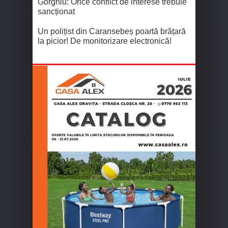
Gorghiu: Orice conflict de interese trebuie
sancționat
Un polițist din Caransebeș poartă brățară
la picior! De monitorizare electronică!