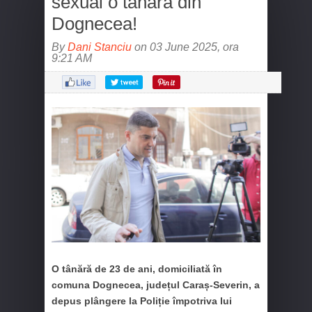
sexual o tânără din
Dognecea!
By
Dani Stanciu
on 03 June 2025, ora
9:21 AM
O tânără de 23 de ani, domiciliată în
comuna Dognecea, județul Caraș-Severin, a
depus plângere la Poliție împotriva lui