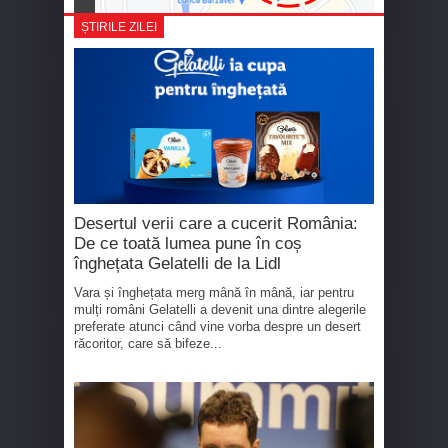
ȘTIRILE ZILEI
Desertul verii care a cucerit România:
De ce toată lumea pune în coș
înghețata Gelatelli de la Lidl
Vara și înghețata merg mână în mână, iar pentru
mulți români Gelatelli a devenit una dintre alegerile
preferate atunci când vine vorba despre un desert
răcoritor, care să bifeze...