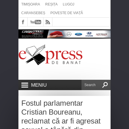
TIMIȘOARA
REȘIȚA
LUGOJ
CARANSEBEȘ
POVESTE DE VIAȚĂ
MENIU
Fostul parlamentar
Cristian Boureanu,
reclamat că ar fi agresat