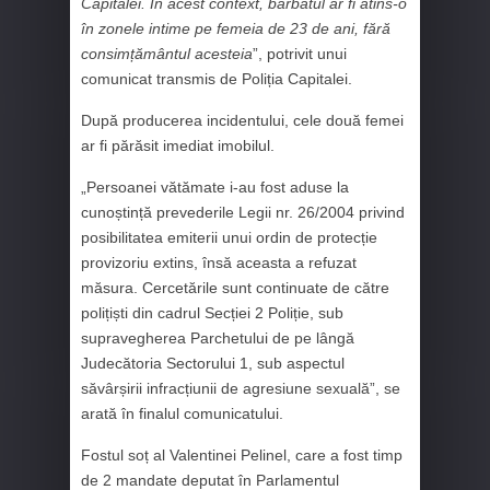
Capitalei. În acest context, bărbatul ar fi atins-o
în zonele intime pe femeia de 23 de ani, fără
consimțământul acesteia
”, potrivit unui
comunicat transmis de Poliția Capitalei.
După producerea incidentului, cele două femei
ar fi părăsit imediat imobilul.
„Persoanei vătămate i-au fost aduse la
cunoștință prevederile Legii nr. 26/2004 privind
posibilitatea emiterii unui ordin de protecție
provizoriu extins, însă aceasta a refuzat
măsura. Cercetările sunt continuate de către
polițiști din cadrul Secției 2 Poliție, sub
supravegherea Parchetului de pe lângă
Judecătoria Sectorului 1, sub aspectul
săvârșirii infracțiunii de agresiune sexuală”, se
arată în finalul comunicatului.
Fostul soț al Valentinei Pelinel, care a fost timp
de 2 mandate deputat în Parlamentul