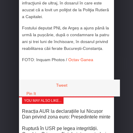
infracţiunii de ultraj, în dosarul în care este
acuzat că a lovit un poliţist de la Poliţia Rutieră
a Capitalei.
Fostului deputat PNL de Argeș a ajuns până la
urmă la pușcărie, după o condamnare la patru
ani și trei luni de închisoare, în dosarul privind
reabilitarea căii ferate București-Constanța.
FOTO: Inquam Photos /
Octav Ganea
Tweet
Pin It
YOU MAY ALSO LIKE...
Reacția AUR la declarațiile lui Nicușor
Dan privind zona euro: Președintele minte
Ruptură în USR pe legea integrității.