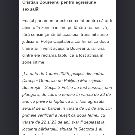
Cristian Boureanu pentru agresiune
sexuală!
Fostul parlamentar este cercetat pentru că ar fi
atins-o în zonele intime pe tânăra respectivă,
fără consimțământul acesteia, transmit surse
judiciare. Poliția Capitalei a confirmat că două
tinere ar fi venit acasă la Boureanu, iar una
dintre ele reclamă faptul că a fost atinsă în
zone intime.
„La data de 1 iunie 2025, polițiști din cadrul
Direcției Generale de Poliție a Municipiului
București – Secția 2 Poliție au fost sesizați, prin
plângere, de către o femeie în vârstă de 23 de
ani, cu privire la faptul că ar fi fost agresată
sexual de un bărbat în vârstă de 52 de ani. Din
primele verificări a reieșit că două femei, cu
vârste de 22 și 23 de ani, s-ar fi deplasat la
locuința bărbatului, situată în Sectorul 1 al