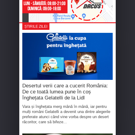
ȘTIRILE ZILEI
Desertul verii care a cucerit România:
De ce toată lumea pune în coș
înghețata Gelatelli de la Lidl
Vara și înghețata merg mână în mână, iar pentru
mulți români Gelatelli a devenit una dintre alegerile
preferate atunci când vine vorba despre un desert
răcoritor, care să bifeze...