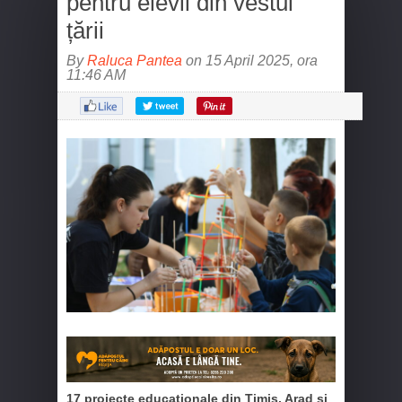
pentru elevii din vestul
țării
By
Raluca Pantea
on 15 April 2025, ora
11:46 AM
17 proiecte educaționale din Timiș, Arad și