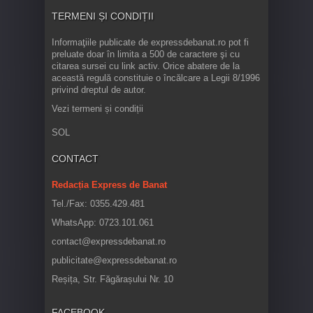
TERMENI ȘI CONDIȚII
Informaţiile publicate de expressdebanat.ro pot fi
preluate doar în limita a 500 de caractere şi cu
citarea sursei cu link activ. Orice abatere de la
această regulă constituie o încălcare a Legii 8/1996
privind dreptul de autor.
Vezi termeni și condiții
SOL
CONTACT
Redacția Express de Banat
Tel./Fax: 0355.429.481
WhatsApp: 0723.101.061
contact@expressdebanat.ro
publicitate@expressdebanat.ro
Reșița, Str. Făgărașului Nr. 10
FACEBOOK