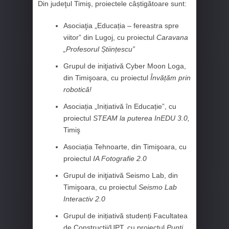
Din judeţul Timiş, proiectele câștigătoare sunt:
Asociaţia „Educația – fereastra spre
viitor” din Lugoj, cu proiectul
Caravana
„Profesorul Științescu”
Grupul de iniţiativă Cyber Moon Loga,
din Timişoara, cu proiectul
Învățăm prin
robotică!
Asociația „Inițiativă în Educație”, cu
proiectul
STEAM la puterea InEDU 3.0,
Timiş
Asociația Tehnoarte, din Timişoara, cu
proiectul
IA Fotografie 2.0
Grupul de iniţiativă Seismo Lab, din
Timişoara, cu proiectul
Seismo Lab
Interactiv 2.0
Grupul de inițiativă studenți Facultatea
de Construcții/UPT, cu proiectul
Punți