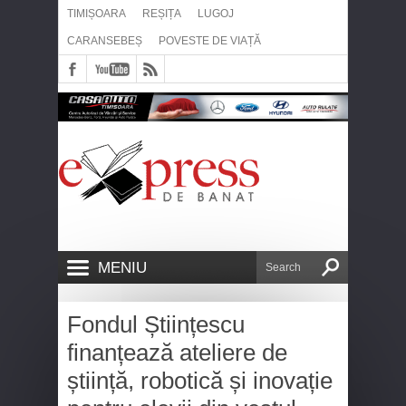
TIMIȘOARA
REȘIȚA
LUGOJ
CARANSEBEȘ
POVESTE DE VIAȚĂ
MENIU
Fondul Științescu
finanțează ateliere de
știință, robotică și inovație