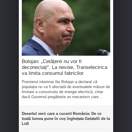
Bolojan: „Cetățenii nu vor fi
deconectați”. La nevoie, Transelectrica
va limita consumul fabricilor
Premierul interimar Ilie Bolojan a declarat că
populația nu va fi afectată de eventualele măsuri de
limitare a consumului de energie electrică, chiar
dacă Guvernul pregătește un mecanism care...
Desertul verii care a cucerit România: De ce
toată lumea pune în coș înghețata Gelatelli de la
Lidl