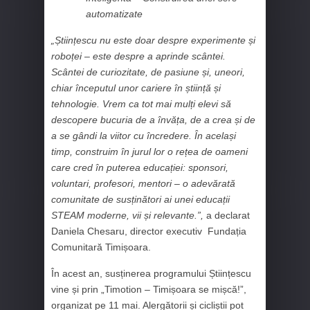
automatizate
„Științescu nu este doar despre experimente și
roboței – este despre a aprinde scântei.
Scântei de curiozitate, de pasiune și, uneori,
chiar începutul unor cariere în știință și
tehnologie. Vrem ca tot mai mulți elevi să
descopere bucuria de a învăța, de a crea și de
a se gândi la viitor cu încredere. În același
timp, construim în jurul lor o rețea de oameni
care cred în puterea educației: sponsori,
voluntari, profesori, mentori – o adevărată
comunitate de susținători ai unei educații
STEAM moderne, vii și relevante.”,
a declarat
Daniela Chesaru, director executiv Fundația
Comunitară Timișoara.
În acest an, susținerea programului Științescu
vine și prin „Timotion – Timișoara se mișcă!”,
organizat pe 11 mai. Alergătorii și cicliștii pot