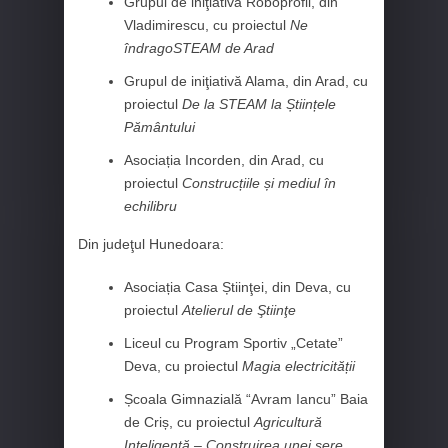
Grupul de iniţiativă Roboprofii, din
Vladimirescu, cu proiectul
Ne
îndragoSTEAM de Arad
Grupul de iniţiativă Alama, din Arad, cu
proiectul
De la STEAM la Științele
Pământului
Asociația Incorden, din Arad, cu
proiectul
Construcțiile și mediul în
echilibru
Din judeţul Hunedoara:
Asociația Casa Știinţei, din Deva, cu
proiectul
Atelierul de Ştiinţe
Liceul cu Program Sportiv „Cetate”
Deva, cu proiectul
Magia electricității
Școala Gimnazială “Avram Iancu” Baia
de Criș, cu proiectul
Agricultură
Inteligentă – Construirea unei sere