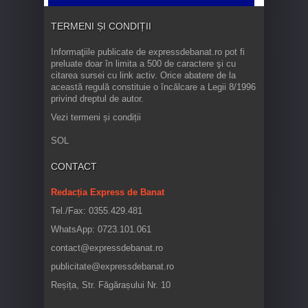
TERMENI ȘI CONDIȚII
Informaţiile publicate de expressdebanat.ro pot fi
preluate doar în limita a 500 de caractere şi cu
citarea sursei cu link activ. Orice abatere de la
această regulă constituie o încălcare a Legii 8/1996
privind dreptul de autor.
Vezi termeni și condiții
SOL
CONTACT
Redacția Express de Banat
Tel./Fax: 0355.429.481
WhatsApp: 0723.101.061
contact@expressdebanat.ro
publicitate@expressdebanat.ro
Reșița, Str. Făgărașului Nr. 10