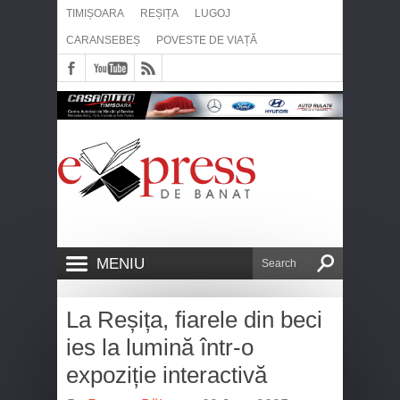
TIMIȘOARA
REȘIȚA
LUGOJ
CARANSEBEȘ
POVESTE DE VIAȚĂ
MENIU
La Reșița, fiarele din beci
ies la lumină într-o
expoziție interactivă