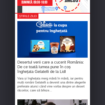
ȘTIRILE ZILEI
Desertul verii care a cucerit România:
De ce toată lumea pune în coș
înghețata Gelatelli de la Lidl
Vara și înghețata merg mână în mână, iar pentru
mulți români Gelatelli a devenit una dintre alegerile
preferate atunci când vine vorba despre un desert
răcoritor, care să bifeze...