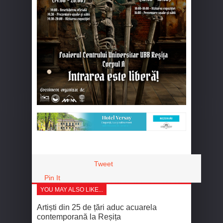
Tweet
Pin It
YOU MAY ALSO LIKE...
Artiști din 25 de țări aduc acuarela
contemporană la Reșița