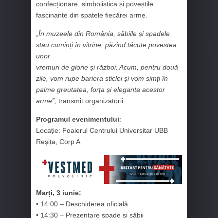
confecționare, simbolistica și poveștile
fascinante din spatele fiecărei arme.
„În muzeele din România, săbiile și spadele
stau cuminți în vitrine, păzind tăcute povestea
unor
vremuri de glorie și război. Acum, pentru două
zile, vom rupe bariera sticlei și vom simți în
palme greutatea, forța și eleganța acestor
arme”
, transmit organizatorii.
Programul evenimentului
:
Locație: Foaierul Centrului Universitar UBB
Reșița, Corp A
Marți, 3 iunie:
• 14:00 – Deschiderea oficială
• 14:30 – Prezentare spade și săbii