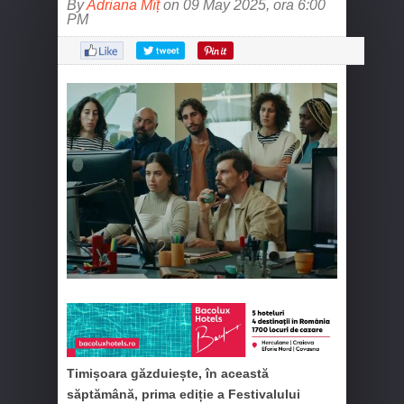
By
Adriana Mîț
on 09 May 2025, ora 6:00
PM
Timișoara găzduiește, în această
săptămână, prima ediție a Festivalului