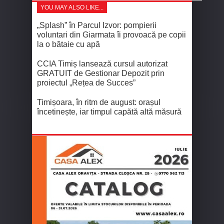
YOU MAY ALSO LIKE...
„Splash” în Parcul Izvor: pompierii
voluntari din Giarmata îi provoacă pe copii
la o bătaie cu apă
CCIA Timiș lansează cursul autorizat
GRATUIT de Gestionar Depozit prin
proiectul „Rețea de Succes”
Timișoara, în ritm de august: orașul
încetinește, iar timpul capătă altă măsură