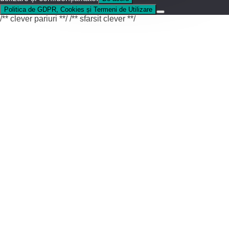
Politica de GDPR, Cookies și Termeni de Utilizare
/** clever pariuri **/
/** sfarsit clever **/