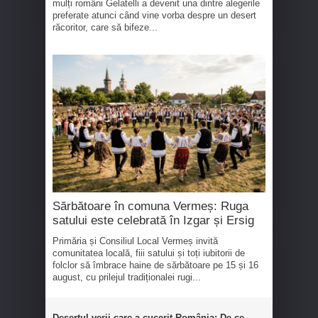
mulți români Gelatelli a devenit una dintre alegerile
preferate atunci când vine vorba despre un desert
răcoritor, care să bifeze...
Sărbătoare în comuna Vermeș: Ruga
satului este celebrată în Izgar și Ersig
Primăria și Consiliul Local Vermeș invită
comunitatea locală, fiii satului și toți iubitorii de
folclor să îmbrace haine de sărbătoare pe 15 și 16
august, cu prilejul tradiționalei rugi...
Desertul verii care a cucerit România: De ce