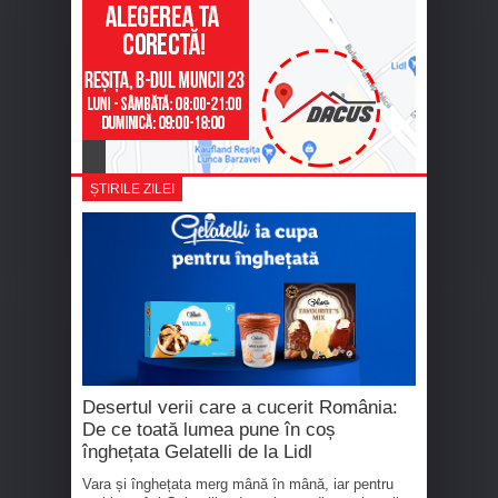
ȘTIRILE ZILEI
Desertul verii care a cucerit România:
De ce toată lumea pune în coș
înghețata Gelatelli de la Lidl
Vara și înghețata merg mână în mână, iar pentru