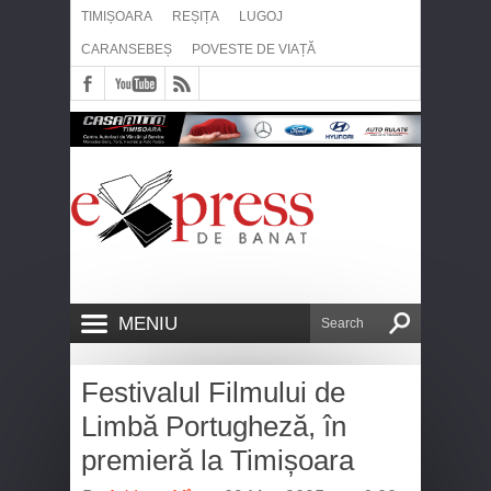
TIMIȘOARA
REȘIȚA
LUGOJ
CARANSEBEȘ
POVESTE DE VIAȚĂ
MENIU
Festivalul Filmului de
Limbă Portugheză, în
premieră la Timișoara