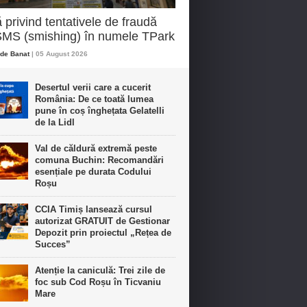
ă privind tentativele de fraudă
SMS (smishing) în numele TPark
de Banat
| 05 August 2026
Desertul verii care a cucerit
România: De ce toată lumea
pune în coș înghețata Gelatelli
de la Lidl
Val de căldură extremă peste
comuna Buchin: Recomandări
esențiale pe durata Codului
Roșu
CCIA Timiș lansează cursul
autorizat GRATUIT de Gestionar
Depozit prin proiectul „Rețea de
Succes”
Atenție la caniculă: Trei zile de
foc sub Cod Roșu în Ticvaniu
Mare