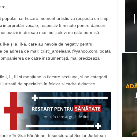
are;
t popular, iar fiecare moment artistic va respecta un timp
 interpretări vocale, respectiv 5 minute pentru dansuri.
unei poezii în doi sau mai mulți elevi nu este permisă.
 a II-a și a III-a, care au nevoie de negativ pentru
mite pe adresa de mail: cristi_ardeleanu@yahoo.com, odată
companierea de către instrumentiști, mai precizează
e I, II, III și mențiune la fiecare secțiune, și pe categorii
i jurizată de specialiști în folclor și cadre didactice.
riitorilor în Grai Bănățean, Inspectoratul Școlar Județean