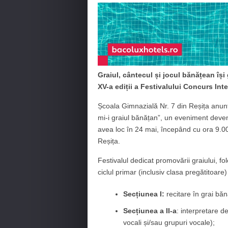
Graiul, cântecul și jocul bănățean își
XV-a ediții a Festivalului Concurs Int
Școala Gimnazială Nr. 7 din Reșița anunț
mi-i graiul bănățan”, un eveniment devenit
avea loc în 24 mai, începând cu ora 9.00,
Reșița.
Festivalul dedicat promovării graiului, fol
ciclul primar (inclusiv clasa pregătitoare)
Secțiunea I:
recitare în grai bă
Secțiunea a II-a
: interpretare d
vocali și/sau grupuri vocale);