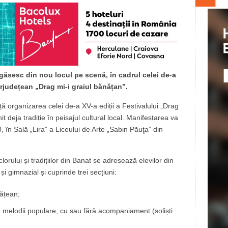
 găsesc din nou locul pe scenă, în cadrul celei de-a
erjudețean „Drag mi-i graiul bănățan”.
ă organizarea celei de-a XV-a ediții a Festivalului „Drag
 deja tradiție în peisajul cultural local. Manifestarea va
 în Sală „Lira” a Liceului de Arte „Sabin Păuţa” din
clorului și tradițiilor din Banat se adresează elevilor din
 și gimnazial și cuprinde trei secțiuni:
nățean;
e melodii populare, cu sau fără acompaniament (soliști