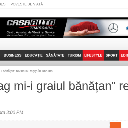
BEȘ
POVESTE DE VIAȚĂ
E
BUSINESS
EDUCAȚIE
SĂNĂTATE
TURISM
LIFESTYLE
SPORT
EDI
JOB-URI
PRIN MUNȚII
POVESTE DE VIAȚĂ
D
BANATULUI
iul bănățan” revine la Reșița în luna mai
TEHNIT
VISIT CARAȘ-SEVERIN
ag mi-i graiul bănățan” r
FANTASTICUL BANAT
TRAVEL VLOG
ora 3:00 PM