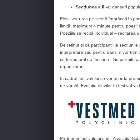
Secțiunea a III-a
: dansuri popul
Elevii vor urca pe scenă îmbrăcați în por
limită: maximum 4 minute pentru poezii și
Poeziile se recită individual – recitarea 
De reținut și că participanții la secțiunile
interpretare sau pentru dans, îl vor tri
cu formularul de înscriere. Se permite a
organizatorii.
În cadrul festivalului se vor acorda premiil
de vârstă. Evoluția elevilor în festival va f
Partenerii festivalului sunt: Asociația Sc