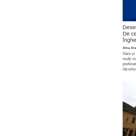
Deser
De ce
înghe
Alina Dr
Vara și
mulți r
prefera
răcorito