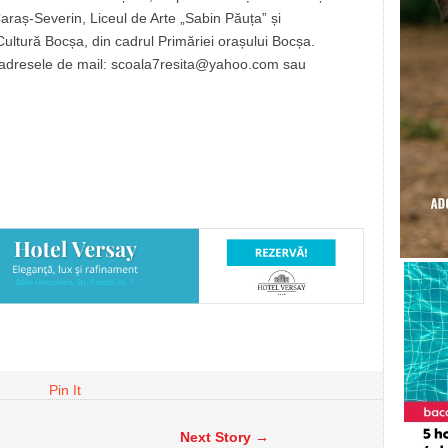
raș-Severin, Liceul de Arte „Sabin Păuța” și
tură Bocșa, din cadrul Primăriei orașului Bocșa.
la adresele de mail: scoala7resita@yahoo.com sau
Pin It
Next Story →