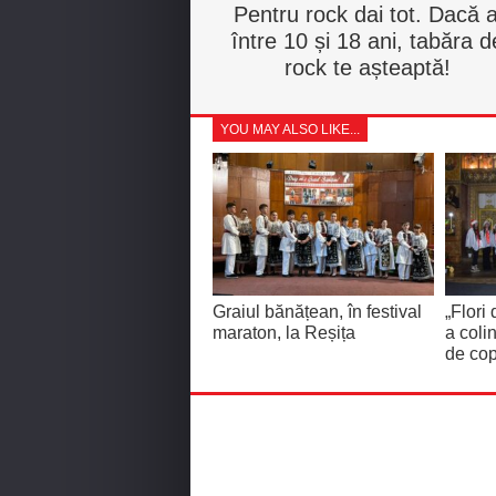
Pentru rock dai tot. Dacă a
între 10 și 18 ani, tabăra d
rock te așteaptă!
YOU MAY ALSO LIKE...
Graiul bănățean, în festival
„Flori
maraton, la Reșița
a coli
de cop