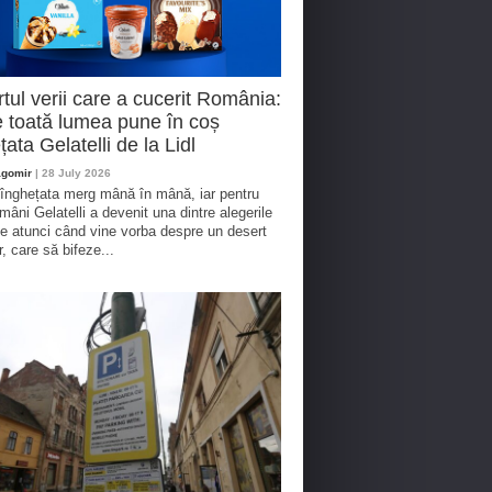
tul verii care a cucerit România:
 toată lumea pune în coș
țata Gelatelli de la Lidl
agomir
| 28 July 2026
 înghețata merg mână în mână, iar pentru
omâni Gelatelli a devenit una dintre alegerile
te atunci când vine vorba despre un desert
r, care să bifeze...