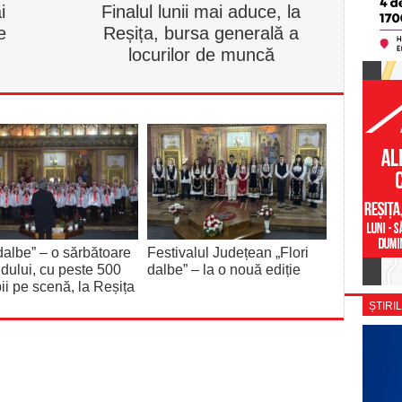
i
Finalul lunii mai aduce, la
e
Reșița, bursa generală a
locurilor de muncă
 dalbe” – o sărbătoare
Festivalul Județean „Flori
ndului, cu peste 500
dalbe” – la o nouă ediție
ii pe scenă, la Reșița
ȘTIRIL