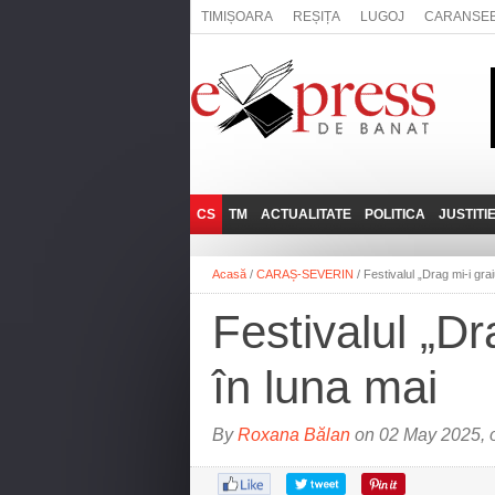
TIMIȘOARA
REȘIȚA
LUGOJ
CARANSE
CS
TM
ACTUALITATE
POLITICA
JUSTITI
REȘIȚA
LUGOJ
ADMINISTRATIE
EXPRESSLIVE
Acasă
/
CARAȘ-SEVERIN
/
Festivalul „Drag mi-i gra
CARANSEBEȘ
TIMIȘOARA
NAȚIONAL
INTERVIURILE
EXPRESS
Festivalul „Dr
ANINA
SOCIAL
BĂILE HERCULANE
UTILE
în luna mai
BOCŞA
MOLDOVA NOUĂ
By
Roxana Bălan
on 02 May 2025, 
ORAVIȚA
OȚELU ROŞU