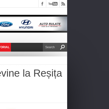
TORIAL
E VICTOR NAFIRU
evine la Reșița