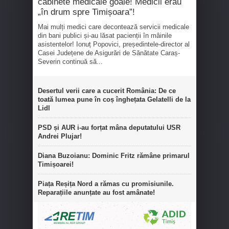
cabinete medicale goale! Medicii erau
„în drum spre Timișoara”!
Mai mulți medici care decontează servicii medicale
din bani publici și-au lăsat pacienții în mâinile
asistentelor! Ionuț Popovici, președintele-director al
Casei Județene de Asigurări de Sănătate Caraș-
Severin continuă să...
Desertul verii care a cucerit România: De ce
toată lumea pune în coș înghețata Gelatelli de la
Lidl
PSD și AUR i-au forțat mâna deputatului USR
Andrei Plujar!
Diana Buzoianu: Dominic Fritz rămâne primarul
Timișoarei!
Piața Reșița Nord a rămas cu promisiunile.
Reparațiile anunțate au fost amânate!