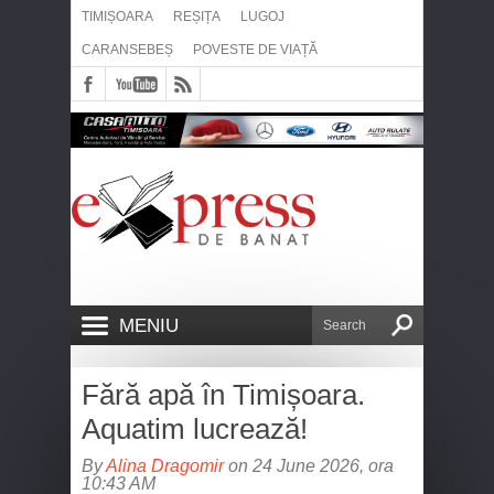
TIMIȘOARA
REȘIȚA
LUGOJ
CARANSEBEȘ
POVESTE DE VIAȚĂ
MENIU
Fără apă în Timișoara.
Aquatim lucrează!
By
Alina Dragomir
on 24 June 2026, ora
10:43 AM