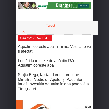
Tweet
Pin It
YOU MAY ALSO LIKE...
Aquatim oprește apa în Timiș. Vezi cine va
fi afectat!
Lucrări la rețelele de apă din Răuți.
Aquatim oprește apa!
Stația Bega, la standarde europene:
Ministrul Mediului, Apelor și Pădurilor
laudă investiția Aquatim în apa potabilă a
Timișoarei