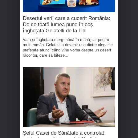
Desertul verii care a cucerit România:
De ce toată lumea pune în coș
înghețata Gelatelli de la Lidl
Vara și înghețata merg mână în mână, iar pentru
mulți români Gelatelli a devenit una dintre alegerile
preferate atunci când vine vorba despre un desert
răcoritor, care să bifeze...
Șeful Casei de Sănătate a controlat