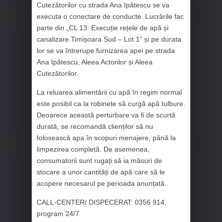
Cutezătorilor cu strada Ana Ipătescu se va
executa o conectare de conducte. Lucrările fac
parte din „CL 13: Execuție rețele de apă și
canalizare Timișoara Sud – Lot 1” și pe durata
lor se va întrerupe furnizarea apei pe strada
Ana Ipătescu, Aleea Actorilor și Aleea
Cutezătorilor.
La reluarea alimentării cu apă în regim normal
este posibil ca la robinete să curgă apă tulbure.
Deoarece această perturbare va fi de scurtă
durată, se recomandă clienților să nu
folosească apa în scopuri menajere, până la
limpezirea completă. De asemenea,
consumatorii sunt rugați să ia măsuri de
stocare a unor cantități de apă care să le
acopere necesarul pe perioada anunțată.
CALL-CENTER/ DISPECERAT: 0356 914,
program 24/7