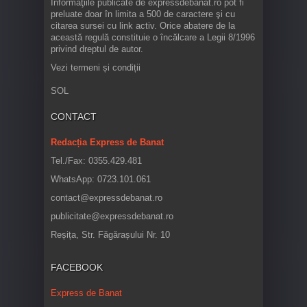
Informaţiile publicate de expressdebanat.ro pot fi
preluate doar în limita a 500 de caractere şi cu
citarea sursei cu link activ. Orice abatere de la
această regulă constituie o încălcare a Legii 8/1996
privind dreptul de autor.
Vezi termeni și condiții
SOL
CONTACT
Redacția Express de Banat
Tel./Fax: 0355.429.481
WhatsApp: 0723.101.061
contact@expressdebanat.ro
publicitate@expressdebanat.ro
Reșița, Str. Făgărașului Nr. 10
FACEBOOK
Express de Banat