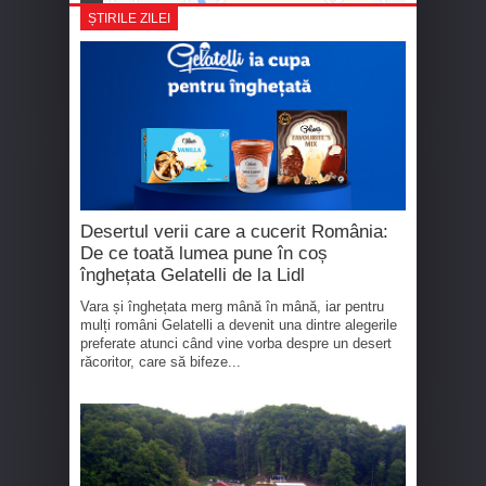
ȘTIRILE ZILEI
Desertul verii care a cucerit România:
De ce toată lumea pune în coș
înghețata Gelatelli de la Lidl
Vara și înghețata merg mână în mână, iar pentru
mulți români Gelatelli a devenit una dintre alegerile
preferate atunci când vine vorba despre un desert
răcoritor, care să bifeze...