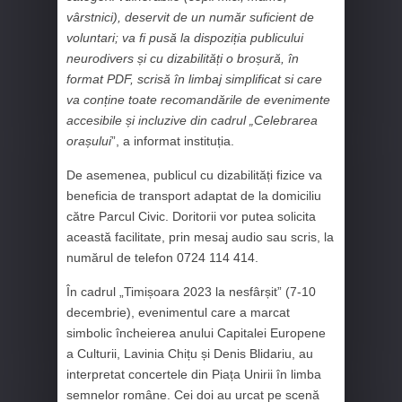
vârstnici), deservit de un număr suficient de
voluntari; va fi pusă la dispoziția publicului
neurodivers și cu dizabilități o broșură, în
format PDF, scrisă în limbaj simplificat si care
va conține toate recomandările de evenimente
accesibile și incluzive din cadrul „Celebrarea
orașului
”, a informat instituția.
De asemenea, publicul cu dizabilități fizice va
beneficia de transport adaptat de la domiciliu
către Parcul Civic. Doritorii vor putea solicita
această facilitate, prin mesaj audio sau scris, la
numărul de telefon 0724 114 414.
În cadrul „Timișoara 2023 la nesfârșit” (7-10
decembrie), evenimentul care a marcat
simbolic încheierea anului Capitalei Europene
a Culturii, Lavinia Chițu și Denis Blidariu, au
interpretat concertele din Piața Unirii în limba
semnelor române. Cei doi au urcat pe scenă