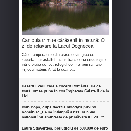
Canicula trimite cărășenii în natură: O
zi de relaxare la Lacul Dognecea
Când temperaturile din orașe devin greu de
suportat, iar asfaltul încins transformă orice ieșire
într-o probă de foc, refugiul cel mai bun rămâne
mijlocul naturii. Aflat la doar o...
Desertul verii care a cucerit România: De ce
toată lumea pune în coș înghețata Gelatelli de la
Lidl
Ioan Popa, după decizia Moody’s privind
România: „Ce se întâmplă astăzi la nivel
național îmi amintește de primăvara lui 2017”
Laura Sgaverdea, prejudiciu de 300.000 de euro