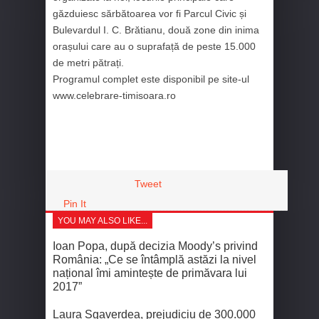
găzduiesc sărbătoarea vor fi Parcul Civic și
Bulevardul I. C. Brătianu, două zone din inima
orașului care au o suprafață de peste 15.000
de metri pătrați.
Programul complet este disponibil pe site-ul
www.celebrare-timisoara.ro
Tweet
Pin It
YOU MAY ALSO LIKE...
Ioan Popa, după decizia Moody’s privind
România: „Ce se întâmplă astăzi la nivel
național îmi amintește de primăvara lui
2017”
Laura Sgaverdea, prejudiciu de 300.000