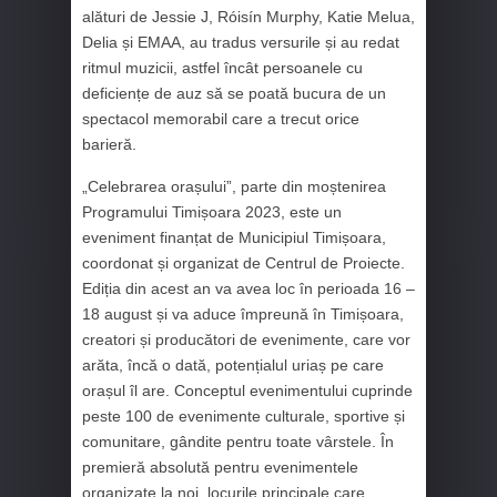
alături de Jessie J, Róisín Murphy, Katie Melua,
Delia și EMAA, au tradus versurile și au redat
ritmul muzicii, astfel încât persoanele cu
deficiențe de auz să se poată bucura de un
spectacol memorabil care a trecut orice
barieră.
„Celebrarea orașului”, parte din moștenirea
Programului Timișoara 2023, este un
eveniment finanțat de Municipiul Timișoara,
coordonat și organizat de Centrul de Proiecte.
Ediția din acest an va avea loc în perioada 16 –
18 august și va aduce împreună în Timișoara,
creatori și producători de evenimente, care vor
arăta, încă o dată, potențialul uriaș pe care
orașul îl are. Conceptul evenimentului cuprinde
peste 100 de evenimente culturale, sportive și
comunitare, gândite pentru toate vârstele. În
premieră absolută pentru evenimentele
organizate la noi, locurile principale care