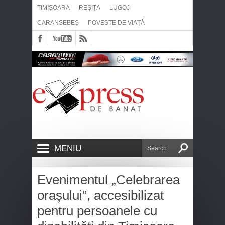
TIMIȘOARA
REȘIȚA
LUGOJ
CARANSEBEȘ
POVESTE DE VIAȚĂ
MENIU
Evenimentul „Celebrarea
orașului”, accesibilizat
pentru persoanele cu