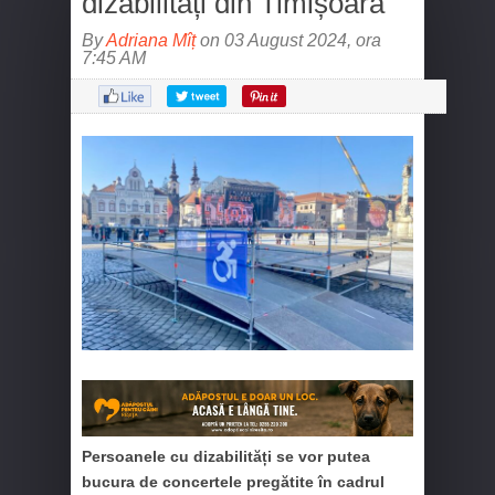
dizabilități din Timișoara
By
Adriana Mîț
on 03 August 2024, ora
7:45 AM
Persoanele cu dizabilități se vor putea
bucura de concertele pregătite în cadrul