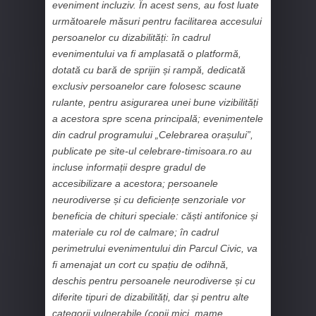
eveniment incluziv. În acest sens, au fost luate
următoarele măsuri pentru facilitarea accesului
persoanelor cu dizabilități: în cadrul
evenimentului va fi amplasată o platformă,
dotată cu bară de sprijin și rampă, dedicată
exclusiv persoanelor care folosesc scaune
rulante, pentru asigurarea unei bune vizibilități
a acestora spre scena principală; evenimentele
din cadrul programului „Celebrarea orașului”,
publicate pe site-ul celebrare-timisoara.ro au
incluse informații despre gradul de
accesibilizare a acestora; persoanele
neurodiverse și cu deficiențe senzoriale vor
beneficia de chituri speciale: căști antifonice și
materiale cu rol de calmare; în cadrul
perimetrului evenimentului din Parcul Civic, va
fi amenajat un cort cu spațiu de odihnă,
deschis pentru persoanele neurodiverse și cu
diferite tipuri de dizabilități, dar și pentru alte
categorii vulnerabile (copii mici, mame,