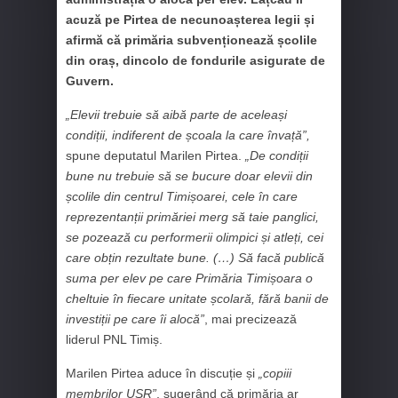
acuză pe Pirtea de necunoașterea legii și
afirmă că primăria subvenționează școlile
din oraș, dincolo de fondurile asigurate de
Guvern.
„Elevii trebuie să aibă parte de aceleași
condiții, indiferent de școala la care învață”,
spune deputatul Marilen Pirtea.
„De condiții
bune nu trebuie să se bucure doar elevii din
școlile din centrul Timișoarei, cele în care
reprezentanții primăriei merg să taie panglici,
se pozează cu performerii olimpici și atleți, cei
care obțin rezultate bune. (…) Să facă publică
suma per elev pe care Primăria Timișoara o
cheltuie în fiecare unitate școlară, fără banii de
investiții pe care îi alocă”
, mai precizează
liderul PNL Timiș.
Marilen Pirtea aduce în discuție și
„copiii
membrilor USR”
, sugerând că primăria ar