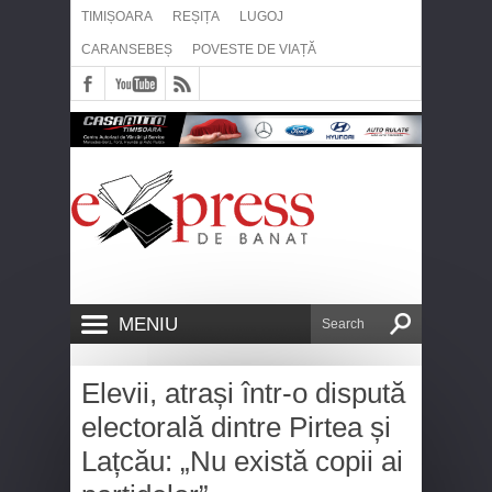
TIMIȘOARA
REȘIȚA
LUGOJ
CARANSEBEȘ
POVESTE DE VIAȚĂ
MENIU
Elevii, atrași într-o dispută
electorală dintre Pirtea și
Lațcău: „Nu există copii ai