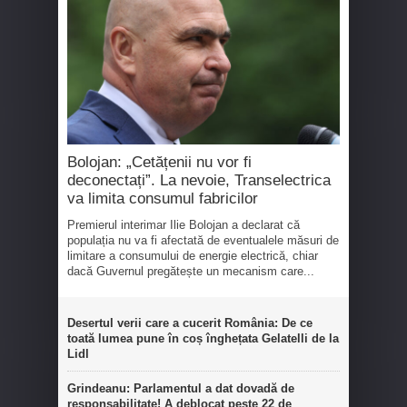
Bolojan: „Cetățenii nu vor fi
deconectați”. La nevoie, Transelectrica
va limita consumul fabricilor
Premierul interimar Ilie Bolojan a declarat că
populația nu va fi afectată de eventualele măsuri de
limitare a consumului de energie electrică, chiar
dacă Guvernul pregătește un mecanism care...
Desertul verii care a cucerit România: De ce
toată lumea pune în coș înghețata Gelatelli de la
Lidl
Grindeanu: Parlamentul a dat dovadă de
responsabilitate! A deblocat peste 22 de