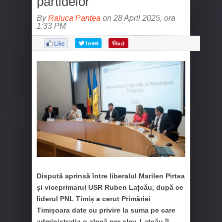
partidelor”
By
Raluca Pantea
on 28 April 2025, ora
1:33 PM
Dispută aprinsă între liberalul Marilen Pirtea
și viceprimarul USR Ruben Lațcău, după ce
liderul PNL Timiș a cerut Primăriei
Timișoara date cu privire la suma pe care
administrația o alocă per elev. Lațcău îl