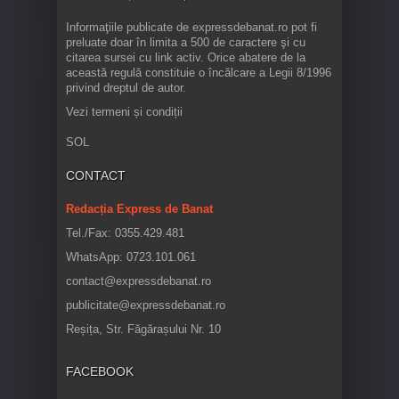
Informaţiile publicate de expressdebanat.ro pot fi
preluate doar în limita a 500 de caractere şi cu
citarea sursei cu link activ. Orice abatere de la
această regulă constituie o încălcare a Legii 8/1996
privind dreptul de autor.
Vezi termeni și condiții
SOL
CONTACT
Redacția Express de Banat
Tel./Fax: 0355.429.481
WhatsApp: 0723.101.061
contact@expressdebanat.ro
publicitate@expressdebanat.ro
Reșița, Str. Făgărașului Nr. 10
FACEBOOK