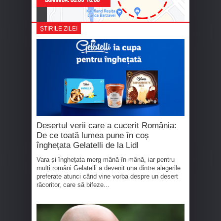
ȘTIRILE ZILEI
Desertul verii care a cucerit România:
De ce toată lumea pune în coș
înghețata Gelatelli de la Lidl
Vara și înghețata merg mână în mână, iar pentru
mulți români Gelatelli a devenit una dintre alegerile
preferate atunci când vine vorba despre un desert
răcoritor, care să bifeze...