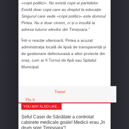
«copii politici». Nu există copii ai partidelor.
Există doar copii care au dreptul la educație.
Singurul care vede «copii politici» este domnul
Pirtea. Nu e doar cinism, ci și o insultă la
adresa tuturor elevilor din Timișoara.”
Într-o reacție ulterioară, Pirtea a acuzat
administrația locală de lipsă de transparență și
de gestionare defectuoasă a altor proiecte din
oraș, cum ar fi Turnul de Apă sau Spitalul
Municipal.
Tweet
Pin It
YOU MAY ALSO LIKE...
Șeful Casei de Sănătate a controlat
cabinete medicale goale! Medicii erau „în
drum spre Timișoara”!