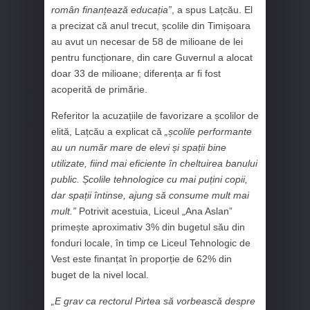
român finanțează educația”
, a spus Lațcău. El
a precizat că anul trecut, școlile din Timișoara
au avut un necesar de 58 de milioane de lei
pentru funcționare, din care Guvernul a alocat
doar 33 de milioane; diferența ar fi fost
acoperită de primărie.
Referitor la acuzațiile de favorizare a școlilor de
elită, Lațcău a explicat că
„școlile performante
au un număr mare de elevi și spații bine
utilizate, fiind mai eficiente în cheltuirea banului
public. Școlile tehnologice cu mai puțini copii,
dar spații întinse, ajung să consume mult mai
mult.”
Potrivit acestuia, Liceul „Ana Aslan”
primește aproximativ 3% din bugetul său din
fonduri locale, în timp ce Liceul Tehnologic de
Vest este finanțat în proporție de 62% din
buget de la nivel local.
„E grav ca rectorul Pirtea să vorbească despre