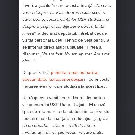
favoriza școlile în care aceștia învață.
„Nu este
vorba despre a investi doar în acele școli în
care, poate, copiii membrilor USR studiază, ci
despre a asigura condiții bune pentru toată
lumea”
, a declarat deputatul. Întrebat dacă a
vizitat personal Liceul Tehnic de Vest pentru a
se informa direct asupra situației, Pirtea a
răspuns:
„Nu am fost. Nu am apucat. Am avut
alte…”
.
De precizat că
primăria a pus pe pauză,
deocamdată, luarea unei decizii
în ce privește
mutarea elevilor care studiază la acest liceu.
Un răspuns a venit pentru liberal din partea
viceprimarului USR Ruben Lațcău. El acuză
lipsa de informare a deputatului în ce privește
mecanismul de finanțare a educației.
„E grav
ca un deputat – rector, cu 25 de ani în
învățământ, să nu știe modul în care statul