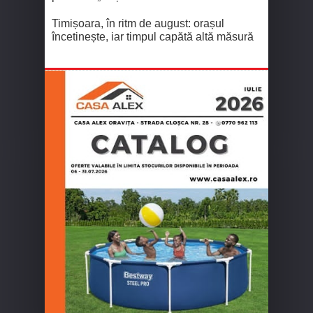
Timișoara, în ritm de august: orașul
încetinește, iar timpul capătă altă măsură