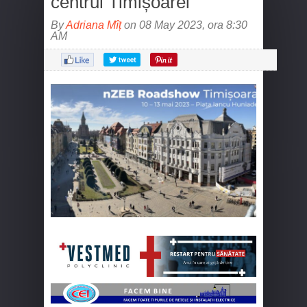
centrul Timișoarei
By
Adriana Mîț
on 08 May 2023, ora 8:30
AM