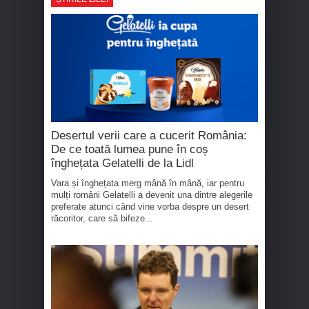
Desertul verii care a cucerit România:
De ce toată lumea pune în coș
înghețata Gelatelli de la Lidl
Vara și înghețata merg mână în mână, iar pentru
mulți români Gelatelli a devenit una dintre alegerile
preferate atunci când vine vorba despre un desert
răcoritor, care să bifeze...