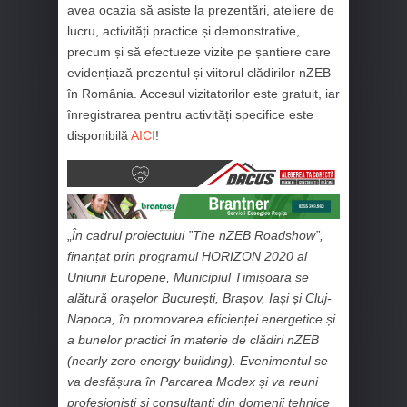
avea ocazia să asiste la prezentări, ateliere de
lucru, activități practice și demonstrative,
precum și să efectueze vizite pe șantiere care
evidențiază prezentul și viitorul clădirilor nZEB
în România. Accesul vizitatorilor este gratuit, iar
înregistrarea pentru activități specifice este
disponibilă
AICI
!
„
În cadrul proiectului ”The nZEB Roadshow”,
finanțat prin programul HORIZON 2020 al
Uniunii Europene, Municipiul Timișoara se
alătură orașelor București, Brașov, Iași și Cluj-
Napoca, în promovarea eficienței energetice și
a bunelor practici în materie de clădiri nZEB
(nearly zero energy building). Evenimentul se
va desfășura în Parcarea Modex și va reuni
profesioniști și consultanți din domenii tehnice