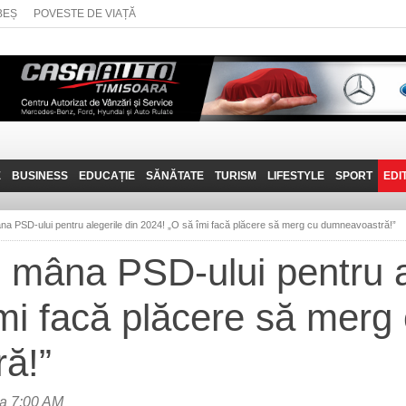
BEȘ
POVESTE DE VIAȚĂ
E
BUSINESS
EDUCAȚIE
SĂNĂTATE
TURISM
LIFESTYLE
SPORT
EDI
JOB-URI
PRIN MUNȚII
POVESTE DE VIAȚĂ
D
BANATULUI
na PSD-ului pentru alegerile din 2024! „O să îmi facă plăcere să merg cu dumneavoastră!”
TEHNIT
VISIT CARAȘ-SEVERIN
 mâna PSD-ului pentru a
FANTASTICUL BANAT
mi facă plăcere să merg
TRAVEL VLOG
ă!”
a 7:00 AM