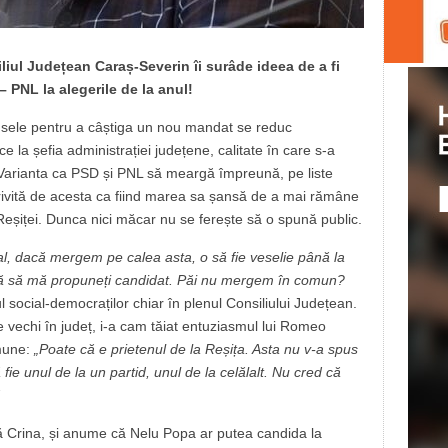
liul Județean Caraș-Severin îi surâde ideea de a fi
 PNL la alegerile de la anul!
sele pentru a câștiga un nou mandat se reduc
ce la șefia administrației județene, calitate în care s-a
 Varianta ca PSD și PNL să meargă împreună, pe liste
privită de acesta ca fiind marea sa șansă de a mai rămâne
l Reșiței. Dunca nici măcar nu se ferește să o spună public.
l, dacă mergem pe calea asta, o să fie veselie până la
nă să mă propuneți candidat. Păi nu mergem în comun?
ul social-democraților chiar în plenul Consiliului Județean.
ate vechi în județ, i-a cam tăiat entuziasmul lui Romeo
omune:
„Poate că e prietenul de la Reșița. Asta nu v-a spus
 unul de la un partid, unul de la celălalt. Nu cred că
nă Crina, și anume că Nelu Popa ar putea candida la