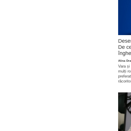
Deser
De ce
înghe
Alina Dr
Vara și
mulți r
prefera
răcorito