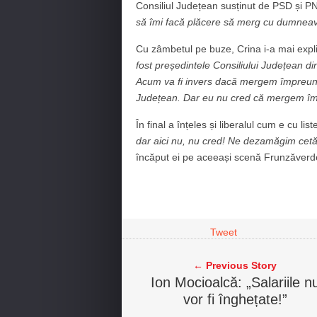
Consiliul Județean susținut de PSD și P
să îmi facă plăcere să merg cu dumnea
Cu zâmbetul pe buze, Crina i-a mai expl
fost președintele Consiliului Județean dint
Acum va fi invers dacă mergem împreună,
Județean. Dar eu nu cred că mergem î
În final a înțeles și liberalul cum e cu li
dar aici nu, nu cred! Ne dezamăgim cetă
încăput ei pe aceeași scenă Frunzăverde
Tweet
← Previous Story
Ion Mocioalcă: „Salariile n
vor fi înghețate!”