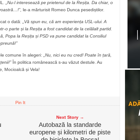
NL.
„Nu-l interesează pe prietenul de la Reșița. Da chiar, o
voastră…!”,
le-a mărturisit Romeo Dunca pesediștilor.
icat o dată:
„Vă spun eu, că am experiența USL-ului. A
r-o parte și la Reșița a fost candidat de la celălalt partid.
 Popa la Reșița și PSD va pune candidat la Consiliul
mpreună!”
stele comune în alegeri:
„Nu, nici eu nu cred! Poate în țară,
țenii!”
În politica românească s-au văzut destule. Au
, Mocioalcă și Vela!
Pin It
Next Story →
u
Autobază la standarde
europene și kilometri de piste
de biciclete la Bocșa!