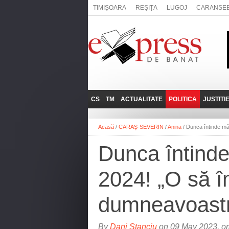
TIMIȘOARA
REȘIȚA
LUGOJ
CARANSE
CS
TM
ACTUALITATE
POLITICA
JUSTITI
REȘIȚA
LUGOJ
ADMINISTRATIE
EXPRESSLIVE
Acasă
/
CARAȘ-SEVERIN
/
Anina
/
Dunca întinde mâ
CARANSEBEȘ
TIMIȘOARA
NAȚIONAL
INTERVIURILE
EXPRESS
Dunca întinde
ANINA
SOCIAL
BĂILE HERCULANE
UTILE
2024! „O să î
BOCŞA
MOLDOVA NOUĂ
dumneavoastr
ORAVIȚA
OȚELU ROŞU
By
Dani Stanciu
on 09 May 2023, or