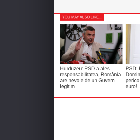
YOU MAY ALSO LIKE...
Hurduzeu: PSD a ales
PSD: P
responsabilitatea, România
Domini
are nevoie de un Guvern
perico
legitim
euro!