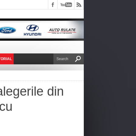
TORIAL
E VICTOR NAFIRU
legerile din
 cu