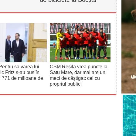
entru salvarea lui
CSM Reșița vrea puncte la
c Fritz s-au pus în
Satu Mare, dar mai are un
l 771 de milioane de
meci de câștigat: cel cu
propriul public!