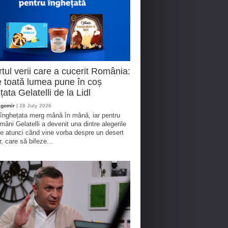
tul verii care a cucerit România:
 toată lumea pune în coș
țata Gelatelli de la Lidl
agomir
| 28 July 2026
 înghețata merg mână în mână, iar pentru
omâni Gelatelli a devenit una dintre alegerile
te atunci când vine vorba despre un desert
r, care să bifeze...