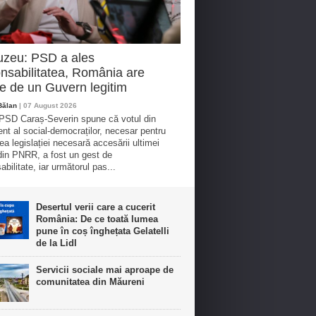
uzeu: PSD a ales
nsabilitatea, România are
e de un Guvern legitim
Bălan
| 07 August 2026
 PSD Caraș-Severin spune că votul din
nt al social-democraților, necesar pentru
ea legislației necesară accesării ultimei
din PNRR, a fost un gest de
bilitate, iar următorul pas...
Desertul verii care a cucerit
România: De ce toată lumea
pune în coș înghețata Gelatelli
de la Lidl
Servicii sociale mai aproape de
comunitatea din Măureni