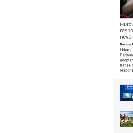
Hurd
respo
nevoi
Roxana 
Liderul
Parlame
adoptar
tranșe 
responsa