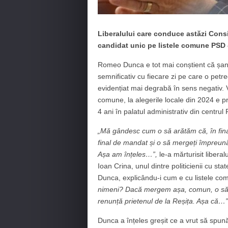
Liberalului care conduce astăzi Consi
candidat unic pe listele comune PSD –
Romeo Dunca e tot mai conștient că șan
semnificativ cu fiecare zi pe care o petre
evidențiat mai degrabă în sens negativ.
comune, la alegerile locale din 2024 e 
4 ani în palatul administrativ din centru
„Mă gândesc cum o să arătăm că, în fina
final de mandat și o să mergeți împreu
Așa am înțeles…”,
le-a mărturisit liberal
Ioan Crina, unul dintre politicienii cu st
Dunca, explicându-i cum e cu listele c
nimeni? Dacă mergem așa, comun, o să fie
renunță prietenul de la Reșița. Așa că…”
Dunca a înțeles greșit ce a vrut să spu