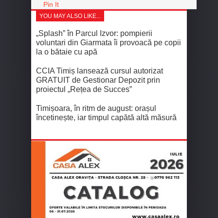
Pin It
YOU MAY ALSO LIKE...
„Splash” în Parcul Izvor: pompierii
voluntari din Giarmata îi provoacă pe copii
la o bătaie cu apă
CCIA Timiș lansează cursul autorizat
GRATUIT de Gestionar Depozit prin
proiectul „Rețea de Succes”
Timișoara, în ritm de august: orașul
încetinește, iar timpul capătă altă măsură