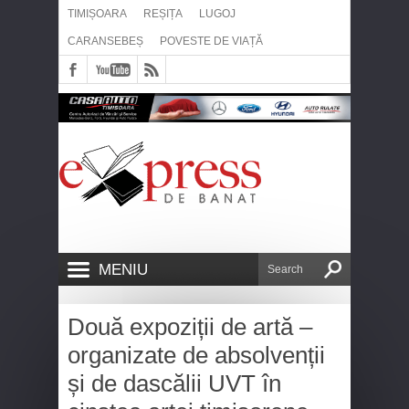
TIMIȘOARA
REȘIȚA
LUGOJ
CARANSEBEȘ
POVESTE DE VIAȚĂ
MENIU
Două expoziții de artă –
organizate de absolvenții
și de dascălii UVT în