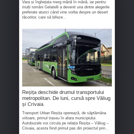
Vara și înghețata merg mână în mână, iar pentru
mulți români Gelatelli a devenit una dintre alegerile
preferate atunci când vine vorba despre un desert
răcoritor, care să bifeze...
Reșița deschide drumul transportului
metropolitan. De luni, cursă spre Văliug
și Crivaia
Transport Urban Reșița operează, de săptămâna
viitoare, primul traseu în afara municipiului.
Autobuzele vor circula pe relația Reșița – Văliug –
Crivaia, acesta fiind primul pas din proiectul prin...