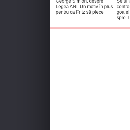
George Simion, despre
Șeful 
Legea ANI: Un motiv în plus
contro
pentru ca Fritz să plece
goale!
spre T