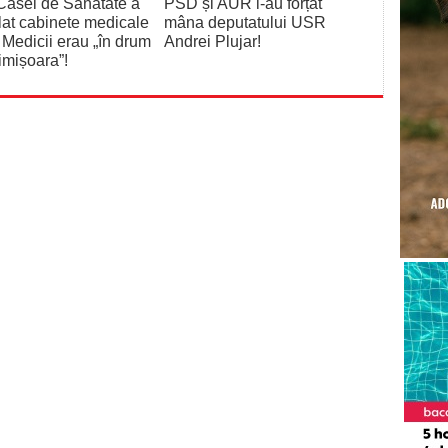
Casei de Sănătate a
PSD și AUR i-au forțat
lat cabinete medicale
mâna deputatului USR
 Medicii erau „în drum
Andrei Plujar!
imișoara”!