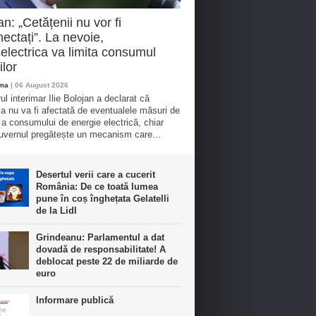
an: „Cetățenii nu vor fi
ectați”. La nevoie,
electrica va limita consumul
ilor
oma
| 06 August 2026
ul interimar Ilie Bolojan a declarat că
ia nu va fi afectată de eventualele măsuri de
e a consumului de energie electrică, chiar
vernul pregătește un mecanism care...
Desertul verii care a cucerit
România: De ce toată lumea
pune în coș înghețata Gelatelli
de la Lidl
Grindeanu: Parlamentul a dat
dovadă de responsabilitate! A
deblocat peste 22 de miliarde de
euro
Informare publică