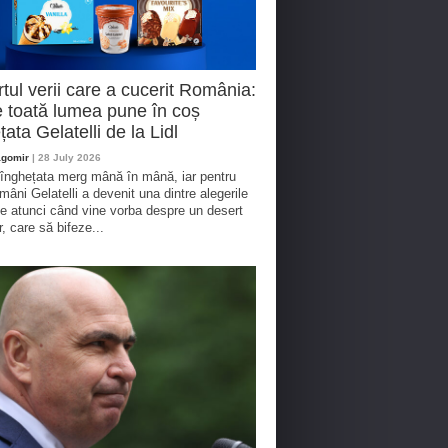
tul verii care a cucerit România:
 toată lumea pune în coș
țata Gelatelli de la Lidl
agomir
| 28 July 2026
 înghețata merg mână în mână, iar pentru
omâni Gelatelli a devenit una dintre alegerile
te atunci când vine vorba despre un desert
r, care să bifeze...