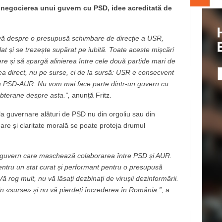
negocierea unui guvern cu PSD, idee acreditată de
ntivă despre o presupusă schimbare de direcție a USR,
lat și se trezește supărat pe iubită. Toate aceste mișcări
e și să spargă alinierea între cele două partide mari de
a direct, nu pe surse, ci de la sursă: USR e consecvent
ea PSD-AUR. Nu vom mai face parte dintr-un guvern cu
ubterane despre asta.”,
anunță Fritz.
la guvernare alături de PSD nu din orgoliu sau din
re și claritate morală se poate proteja drumul
n guvern care maschează colaborarea între PSD și AUR.
entru un stat curat și performant pentru o presupusă
 Vă rog mult, nu vă lăsați dezbinați de virușii dezinformării.
 în «surse» și nu vă pierdeți încrederea în România.”,
a