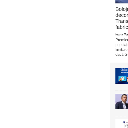
Boloj
decon
Trans
fabric
Ioana T
Premier
populaț
limitar
dacă Gu