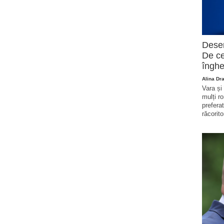
Deser
De ce
înghe
Alina Dr
Vara și
mulți r
prefera
răcorito