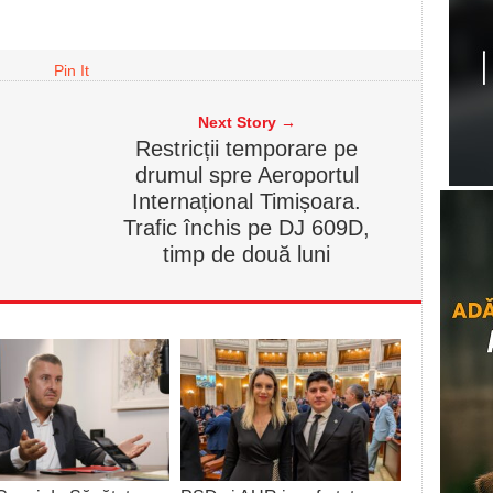
Pin It
Next Story →
Restricții temporare pe
drumul spre Aeroportul
Internațional Timișoara.
Trafic închis pe DJ 609D,
timp de două luni