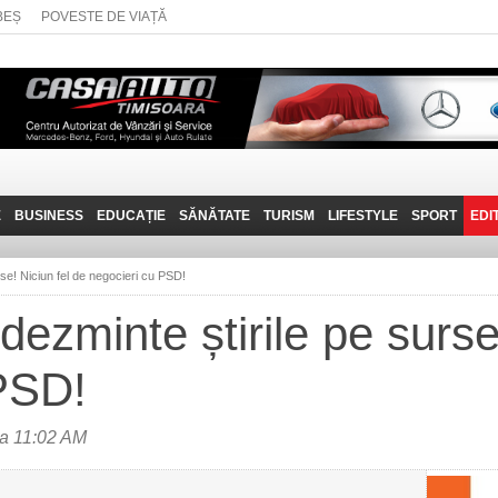
BEȘ
POVESTE DE VIAȚĂ
E
BUSINESS
EDUCAȚIE
SĂNĂTATE
TURISM
LIFESTYLE
SPORT
EDI
JOB-URI
PRIN MUNȚII
POVESTE DE VIAȚĂ
D
BANATULUI
rse! Niciun fel de negocieri cu PSD!
TEHNIT
VISIT CARAȘ-SEVERIN
dezminte știrile pe surse
FANTASTICUL BANAT
PSD!
TRAVEL VLOG
a 11:02 AM