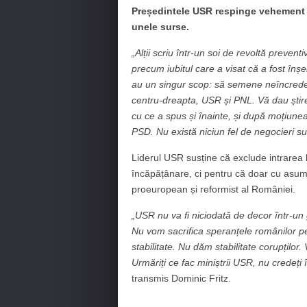
Președintele USR respinge vehement 
unele surse.
„Alții scriu într-un soi de revoltă preve
precum iubitul care a visat că a fost înșe
au un singur scop: să semene neîncreder
centru-dreapta, USR și PNL. Vă dau știre
cu ce a spus și înainte, și după moțiun
PSD. Nu există niciun fel de negocieri s
Liderul USR susține că exclude intrarea 
încăpățânare, ci pentru că doar cu asuma
proeuropean și reformist al României.
„USR nu va fi niciodată de decor într-u
Nu vom sacrifica speranțele românilor p
stabilitate. Nu dăm stabilitate corupților.
Urmăriți ce fac miniștrii USR, nu credeți
transmis Dominic Fritz.