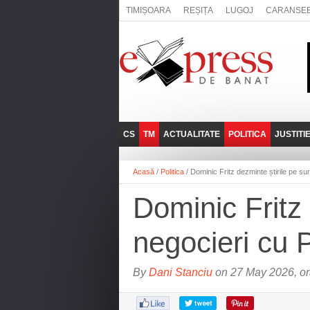
TIMIȘOARA
REȘIȚA
LUGOJ
CARANSE
CS
TM
ACTUALITATE
POLITICA
JUSTITI
REȘIȚA
LUGOJ
ADMINISTRATIE
EXPRESSLIVE
Acasă
/
Politica
/
Dominic Fritz dezminte știrile pe su
CARANSEBEȘ
TIMIȘOARA
NAȚIONAL
INTERVIURILE
EXPRESS
Dominic Fritz 
ANINA
SOCIAL
BĂILE HERCULANE
UTILE
negocieri cu 
BOCŞA
MOLDOVA NOUĂ
By
Dani Stanciu
on 27 May 2026, or
ORAVIȚA
OȚELU ROŞU