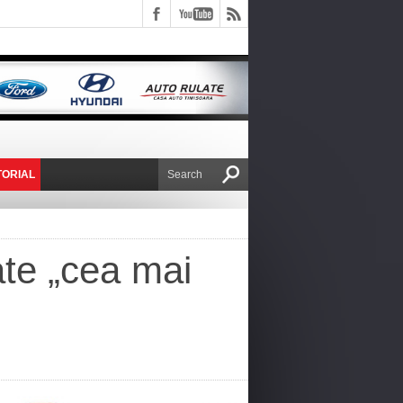
TORIAL
E VICTOR NAFIRU
ate „cea mai