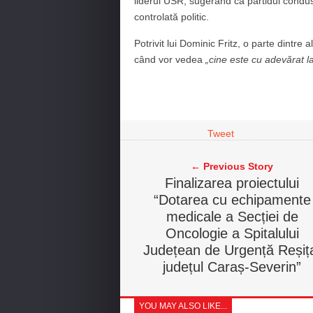
liderul USR, sugerând că partidul condu
controlată politic.
Potrivit lui Dominic Fritz, o parte dintre
când vor vedea
„cine este cu adevărat l
Tweet
← Previous Story
Finalizarea proiectului
“Dotarea cu echipamente
medicale a Secției de
Oncologie a Spitalului
Județean de Urgență Reșiț
județul Caraș-Severin”
YOU MAY ALSO LIKE...