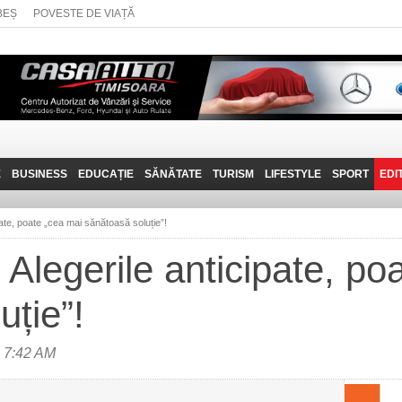
BEȘ
POVESTE DE VIAȚĂ
E
BUSINESS
EDUCAȚIE
SĂNĂTATE
TURISM
LIFESTYLE
SPORT
EDI
JOB-URI
PRIN MUNȚII
POVESTE DE VIAȚĂ
D
BANATULUI
pate, poate „cea mai sănătoasă soluție”!
TEHNIT
VISIT CARAȘ-SEVERIN
 Alegerile anticipate, po
FANTASTICUL BANAT
uție”!
TRAVEL VLOG
 7:42 AM