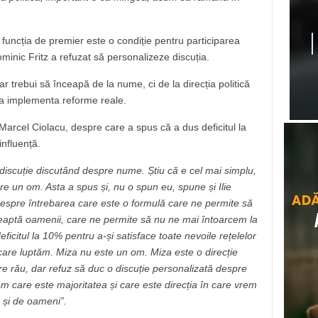
n funcția de premier este o condiție pentru participarea
inic Fritz a refuzat să personalizeze discuția.
 trebui să înceapă de la nume, ci de la direcția politică
e a implementa reforme reale.
 Marcel Ciolacu, despre care a spus că a dus deficitul la
influență.
discuție discutând despre nume. Știu că e cel mai simplu,
re un om. Asta a spus și, nu o spun eu, spune și Ilie
despre întrebarea care este o formulă care ne permite să
teaptă oamenii, care ne permite să nu ne mai întoarcem la
icitul la 10% pentru a-și satisface toate nevoile rețelelor
 care luptăm.
Miza nu este un om.
Miza este o direcție
re rău, dar refuz să duc o discuție personalizată despre
 care este majoritatea și care este direcția în care vrem
 și de oameni”.