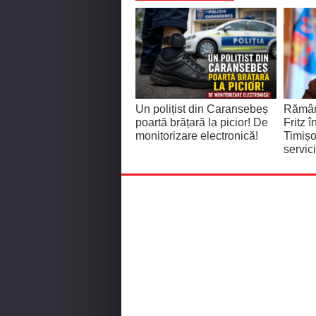
Un polițist din Caransebeș
Rămân
poartă brățară la picior! De
Fritz î
monitorizare electronică!
Timișo
servic