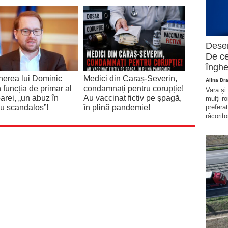
Deser
De ce
înghe
erea lui Dominic
Medici din Caraș-Severin,
Alina Dr
n funcția de primar al
condamnați pentru corupție!
Vara și
arei, „un abuz în
Au vaccinat fictiv pe șpagă,
mulți r
iu scandalos”!
în plină pandemie!
prefera
răcorito