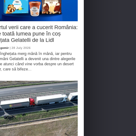
tul verii care a cucerit România:
 toată lumea pune în coș
țata Gelatelli de la Lidl
agomir
| 28 July 2026
 înghețata merg mână în mână, iar pentru
omâni Gelatelli a devenit una dintre alegerile
te atunci când vine vorba despre un desert
r, care să bifeze...