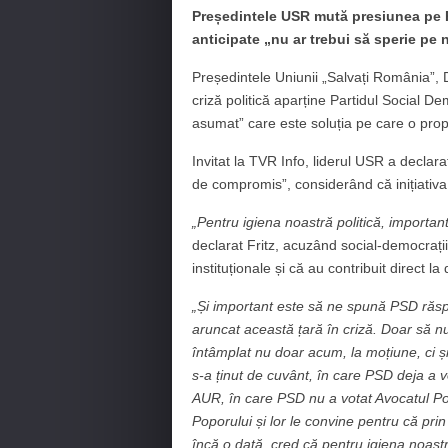
Președintele USR mută presiunea pe 
anticipate „nu ar trebui să sperie pe 
Președintele Uniunii „Salvați România”, 
criză politică aparține Partidul Social De
asumat” care este soluția pe care o pro
Invitat la TVR Info, liderul USR a declara
de compromis”, considerând că inițiativa
„Pentru igiena noastră politică, import
declarat Fritz, acuzând social-democrații 
instituționale și că au contribuit direct l
„Și important este să ne spună PSD răsp
aruncat această țară în criză.
Doar să nu
întâmplat nu doar acum, la moțiune, ci și
s-a ținut de cuvânt, în care PSD deja a
AUR, în care PSD nu a votat Avocatul Pop
Poporului și lor le convine pentru că pri
încă o dată, cred că pentru igiena noast