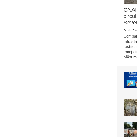
CNAIR
circu
Sever
Daria Al
Compani
Infrast
restricț
tonaj di
Măsura 