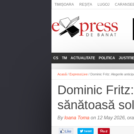
TIMIȘOARA
REȘIȚA
LUGOJ
CARANSE
CS
TM
ACTUALITATE
POLITICA
JUSTITI
REȘIȚA
LUGOJ
ADMINISTRATIE
EXPRESSLIVE
Acasă
/
ExpressLive
/
Dominic Fritz: Alegerile antici
CARANSEBEȘ
TIMIȘOARA
NAȚIONAL
INTERVIURILE
EXPRESS
Dominic Fritz:
ANINA
SOCIAL
BĂILE HERCULANE
UTILE
sănătoasă sol
BOCŞA
MOLDOVA NOUĂ
By
Ioana Toma
on 12 May 2026, ora
ORAVIȚA
OȚELU ROŞU