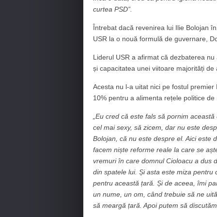
curtea PSD”.
Întrebat dacă revenirea lui Ilie Bolojan î
USR la o nouă formulă de guvernare, Dom
Liderul USR a afirmat că dezbaterea nu ar
și capacitatea unei viitoare majorități d
Acesta nu l-a uitat nici pe fostul premier
10% pentru a alimenta rețele politice de 
„Eu cred că este fals să pornim această 
cel mai sexy, să zicem, dar nu este desp
Bolojan, că nu este despre el.
Aici este 
facem niște reforme reale la care se aș
vremuri în care domnul Cioloacu a dus def
din spatele lui. Și asta este miza pentru
pentru această țară. Și de aceea, îmi pa
un nume, un om, când trebuie să ne uităm
să meargă țară. Apoi putem să discutăm