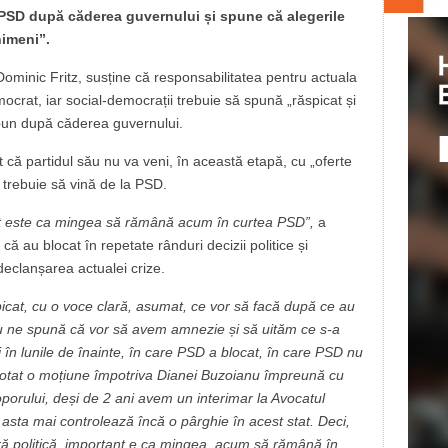
PSD după căderea guvernului și spune că alegerile
nimeni”.
Dominic Fritz, susține că responsabilitatea pentru actuala
mocrat, iar social-democrații trebuie să spună „răspicat și
pun după căderea guvernului.
t că partidul său nu va veni, în această etapă, cu „oferte
 trebuie să vină de la PSD.
ant este ca mingea să rămână acum în curtea PSD”,
a
că au blocat în repetate rânduri decizii politice și
a declanșarea actualei crize.
icat, cu o voce clară, asumat, ce vor să facă după ce au
 ne spună că vor să avem amnezie și să uităm ce s-a
 în lunile de înainte, în care PSD a blocat, în care PSD nu
 votat o moțiune împotriva Dianei Buzoianu împreună cu
orului, deși de 2 ani avem un interimar la Avocatul
n asta mai controlează încă o pârghie în acest stat. Deci,
ră politică, important e ca mingea, acum să rămână în