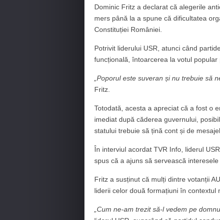
Dominic Fritz a declarat că alegerile anti
mers până la a spune că dificultatea orga
Constituției României.
Potrivit liderului USR, atunci când parti
funcțională, întoarcerea la votul popula
„Poporul este suveran și nu trebuie să n
Fritz.
Totodată, acesta a apreciat că a fost o e
imediat după căderea guvernului, posibili
statului trebuie să țină cont și de mesaje
În interviul acordat TVR Info, liderul US
spus că a ajuns să servească interesele P
Fritz a susținut că mulți dintre votanții
liderii celor două formațiuni în contextul 
„Cum ne-am trezit să-l vedem pe domnu