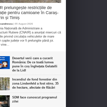
 prelungește restricțiile de
lație pentru camioane în Caraș-
in și Timiș
exandrescu
| 05 August 2026
a Națională de Administrare a
ructurii Rutiere (CNAIR) a anunțat miercuri că
iile privind circulația vehiculelor de mare
n șapte județe vor fi prelungite până joi.
vine...
Desertul verii care a cucerit
România: De ce toată lumea
pune în coș înghețata Gelatelli
de la Lidl
Incendiul de fond forestier din
zona Lindenfeld a fost stins. 35
de hectare, afectate de flăcări
SDM face cunoscut programul
zilei