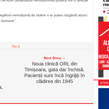
s de AUR canalizează nemulțumirea publică într-o direcție
 alegătorii nemulțumiți de sistem s-ar putea răzgândi atunci
a butoane”.
Pin It
Next Story →
Noua clinică ORL din
Timișoara, gata dar închisă.
Pacienții sunt încă îngrijiți în
clădirea din 1945
ȘTIRIL
a,