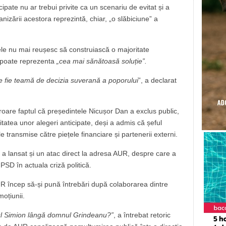
cipate nu ar trebui privite ca un scenariu de evitat și a
nizării acestora reprezintă, chiar, „o slăbiciune” a
dele nu mai reușesc să construiască o majoritate
r poate reprezenta
„cea mai sănătoasă soluție”.
e fie teamă de decizia suverană a poporului
”, a declarat
roare faptul că președintele Nicușor Dan a exclus public,
tatea unor alegeri anticipate, deși a admis că șeful
le transmise către piețele financiare și partenerii externi.
R a lansat și un atac direct la adresa AUR, despre care a
SD în actuala criză politică.
 AUR încep să-și pună întrebări după colaborarea dintre
moțiunii.
l Simion lângă domnul Grindeanu?”
, a întrebat retoric