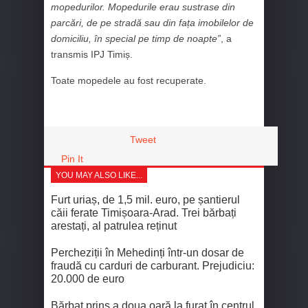
mopedurilor. Mopedurile erau sustrase din
parcări, de pe stradă sau din fața imobilelor de
domiciliu, în special pe timp de noapte”
, a
transmis IPJ Timiș.
Toate mopedele au fost recuperate.
Tweet
Pin It
YOU MAY ALSO LIKE...
Furt uriaș, de 1,5 mil. euro, pe șantierul
căii ferate Timișoara-Arad. Trei bărbați
arestați, al patrulea reținut
Percheziții în Mehedinți într-un dosar de
fraudă cu carduri de carburant. Prejudiciu:
20.000 de euro
Bărbat prins a doua oară la furat în centrul