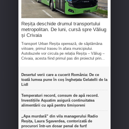
Reșița deschide drumul transportului
metropolitan. De luni, cursă spre Văliug
și Crivaia
Transport Urban Reșița operează, de săptămâna
viitoare, primul traseu în afara municipiului.
Autobuzele vor circula pe relația Reșița – Văliug –
Crivaia, acesta fiind primul pas din proiectul prin...
Desertul verii care a cucerit România: De ce
toată lumea pune în coș înghețata Gelatelli de la
Lidl
Temperaturi record, consum de apă record.
Investițiile Aquatim asigură continuitatea
alimentării cu apă pentru timișoreni
„Apa murdară” din vila managerului Radio
Reșița, Laura Sgaverdea, contorizată de
procurori într-un dosar penal de furt!