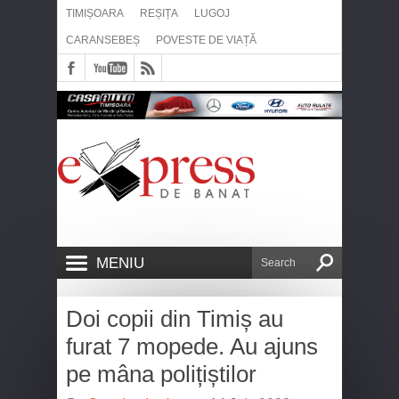
TIMIȘOARA
REȘIȚA
LUGOJ
CARANSEBEȘ
POVESTE DE VIAȚĂ
MENIU
Doi copii din Timiș au
furat 7 mopede. Au ajuns
pe mâna polițiștilor