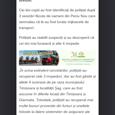
lovituri.
Cei doi copiii au fost identificați de polițiști după
3 sesizări făcute de oameni din Peciu Nou care
semnalau că le-au fost furate mijloacele de
transport.
Polițiștii au stabilit suspecții și au descoperit că
cei doi mai furaseră și alte 4 mopede.
„În urma extinderii cercetărilor, polițiștii au
recuperat cele 3 mopeduri, dar au fost găsite și
altele 4 sustrase de pe raza municipiului
Timișoara și localității Șag, care au fost
ascunse în diferite locații din Timișoara și
Giarmata. Totodată, polițiștii au recuperat mai
multe bunuri provenite din furturi și uneltele
folosite la tăiere sistemelor de asigurare ale