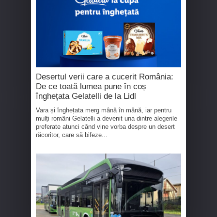
Desertul verii care a cucerit România:
De ce toată lumea pune în coș
înghețata Gelatelli de la Lidl
Vara și înghețata merg mână în mână, iar pentru
mulți români Gelatelli a devenit una dintre alegerile
preferate atunci când vine vorba despre un desert
răcoritor, care să bifeze...