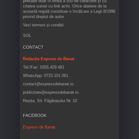
preluate doar în limita a 500 de caractere şi cu
citarea sursei cu link activ. Orice abatere de la
această regulă constituie o încălcare a Legii 8/1996
privind dreptul de autor.
Vezi termeni și condiții
SOL
CONTACT
Redacția Express de Banat
Tel./Fax: 0355.429.481
WhatsApp: 0723.101.061
contact@expressdebanat.ro
publicitate@expressdebanat.ro
Reșița, Str. Făgărașului Nr. 10
FACEBOOK
Express de Banat