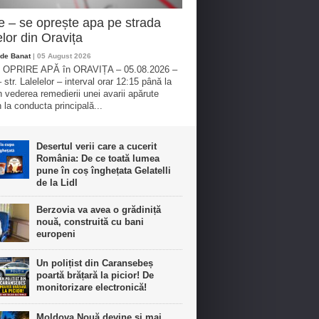
e – se oprește apa pe strada
elor din Oravița
de Banat
| 05 August 2026
OPRIRE APĂ în ORAVIȚA – 05.08.2026 –
 str. Lalelelor – interval orar 12:15 până la
n vederea remedierii unei avarii apărute
 la conducta principală...
Desertul verii care a cucerit
România: De ce toată lumea
pune în coș înghețata Gelatelli
de la Lidl
Berzovia va avea o grădiniță
nouă, construită cu bani
europeni
Un polițist din Caransebeș
poartă brățară la picior! De
monitorizare electronică!
Moldova Nouă devine și mai