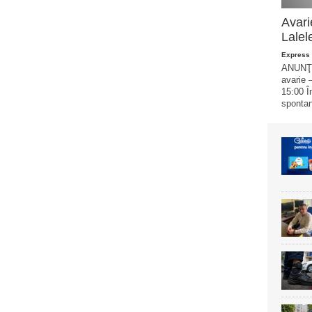
Avari
Lalel
Express 
ANUNŢ 
avarie –
15:00 Î
spontan