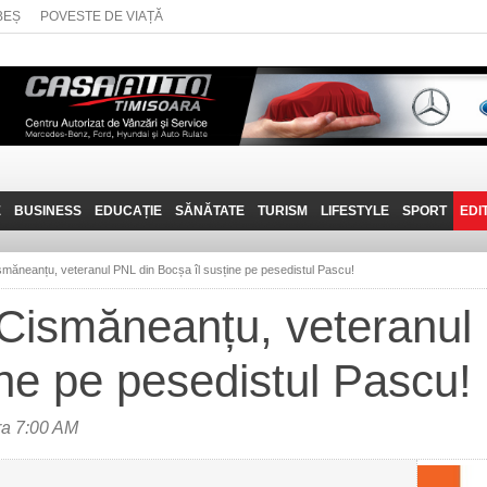
BEȘ
POVESTE DE VIAȚĂ
E
BUSINESS
EDUCAȚIE
SĂNĂTATE
TURISM
LIFESTYLE
SPORT
EDI
JOB-URI
PRIN MUNȚII
POVESTE DE VIAȚĂ
D
BANATULUI
ismăneanțu, veteranul PNL din Bocșa îl susține pe pesedistul Pascu!
TEHNIT
VISIT CARAȘ-SEVERIN
 Cismăneanțu, veteranul
FANTASTICUL BANAT
ine pe pesedistul Pascu!
TRAVEL VLOG
ra 7:00 AM