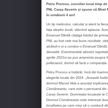
Petru Prorocu, consilier local timp de
PNL Caraș-Severin și spune că Mirel Pa
în următorii 4 ani!
Un tip meticulos, calculat și atent la fie
fața aleșilor locali, stârnind aplauze. 
Emanuel Dănilă câștiga fotoliul de prima
PNL au fost cele mai bune rezultate obți
alcătuit-o și a condus-o Emanuel Dănilă, 
deosebit. Evenimentele absolut regretabil
aprilie 2021si-au pus amprenta asupra înt
politicianul, dorind să facă o comparați
Petru Prorocu a hotărât, încă din toamna
alegerile locale din 2024.
„Această hotăr
domnul Marcel Vela a anunțat implicare
Cismăneanțu, care este o persoană din afar
Caraș-Severin. Dumnealui locuiește la Chi
Domnul Cismăneanțu este interesat doar 
localitatea pe care vrea să o conducă di