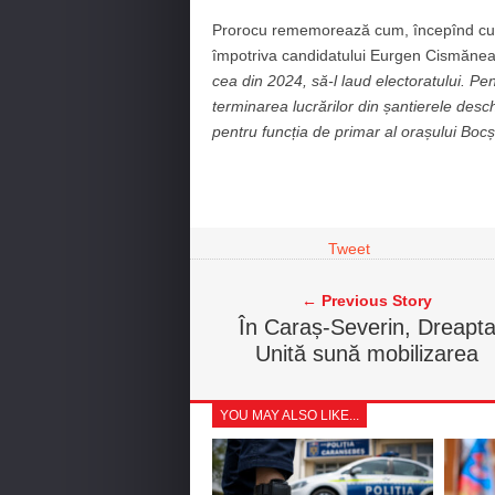
Prorocu rememorează cum, începînd cu 2
împotriva candidatului Eurgen Cismănea
cea din 2024, să-l laud electoratului. Pen
terminarea lucrărilor din șantierele desch
pentru funcția de primar al orașului Boc
Tweet
← Previous Story
În Caraș-Severin, Dreapt
Unită sună mobilizarea
YOU MAY ALSO LIKE...