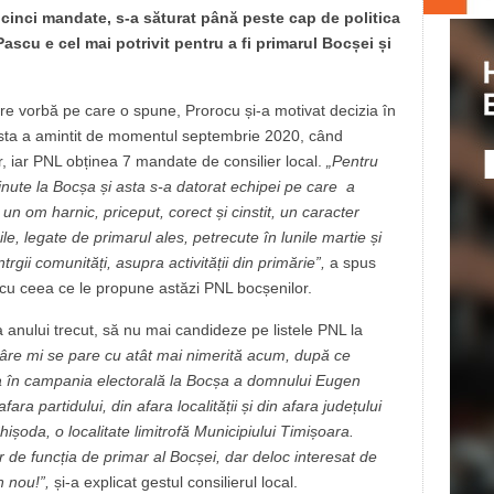
 cinci mandate, s-a săturat până peste cap de politica
scu e cel mai potrivit pentru a fi primarul Bocșei și
care vorbă pe care o spune, Prorocu și-a motivat decizia în
Acesta a amintit de momentul septembrie 2020, când
r, iar PNL obținea 7 mandate de consilier local.
„
Pentru
nute la Bocșa și asta s-a datorat echipei pe care a
un om harnic, priceput, corect și cinstit, un caracter
e, legate de primarul ales, petrecute în lunile martie și
rgii comunități, asupra activității din primărie”,
a spus
e cu ceea ce le propune astăzi PNL bocșenilor.
 anului trecut, să nu mai candideze pe listele PNL la
âre mi se pare cu atât mai nimerită acum, după ce
a în campania electorală la Bocșa a domnului Eugen
a partidului, din afara localității și din afara județului
șoda, o localitate limitrofă Municipiului Timișoara.
de funcția de primar al Bocșei, dar deloc interesat de
n nou!”,
și-a explicat gestul consilierul local.