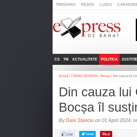
TIMIȘOARA
REȘIȚA
LUGOJ
CARANSE
CS
TM
ACTUALITATE
POLITICA
JUSTITI
REȘIȚA
LUGOJ
ADMINISTRATIE
EXPRESSLIVE
Acasă
/
CARAȘ-SEVERIN
/
Bocşa
/
Din cauza lui C
CARANSEBEȘ
TIMIȘOARA
NAȚIONAL
INTERVIURILE
EXPRESS
Din cauza lui
ANINA
SOCIAL
BĂILE HERCULANE
UTILE
Bocșa îl susț
BOCŞA
MOLDOVA NOUĂ
By
Dani Stanciu
on 01 April 2024, o
ORAVIȚA
OȚELU ROŞU