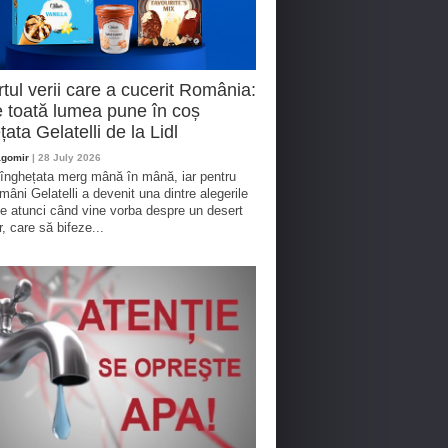
tul verii care a cucerit România:
 toată lumea pune în coș
țata Gelatelli de la Lidl
agomir
| 28 July 2026
 înghețata merg mână în mână, iar pentru
omâni Gelatelli a devenit una dintre alegerile
te atunci când vine vorba despre un desert
r, care să bifeze...