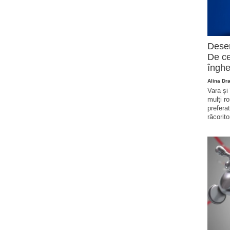
Deser
De ce
înghe
Alina Dr
Vara și
mulți r
prefera
răcorito