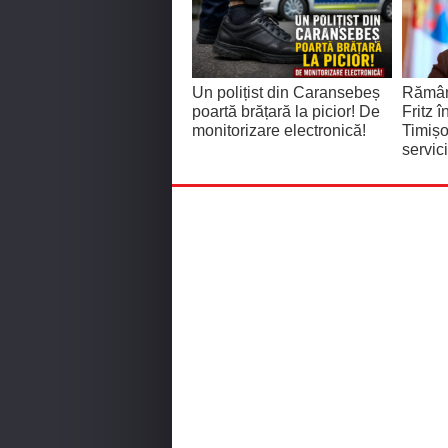
Un polițist din Caransebeș
Rămân
poartă brățară la picior! De
Fritz î
monitorizare electronică!
Timișo
servic