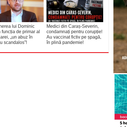
erea lui Dominic
Medici din Caraș-Severin,
n funcția de primar al
condamnați pentru corupție!
arei, „un abuz în
Au vaccinat fictiv pe șpagă,
iu scandalos”!
în plină pandemie!