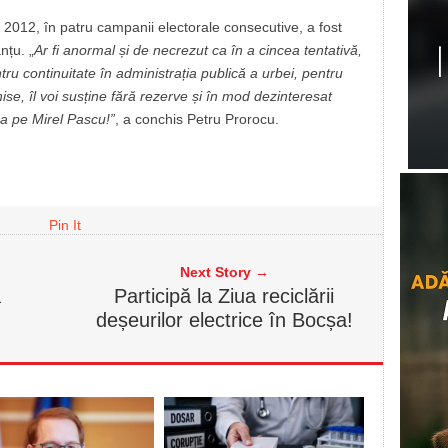
012, în patru campanii electorale consecutive, a fost
nțu. „
Ar fi anormal și de necrezut ca în a cincea tentativă,
tru continuitate în administrația publică a urbei, pentru
ise, îl voi susține fără rezerve și în mod dezinteresat
șa pe Mirel Pascu!”
, a conchis Petru Prorocu.
Pin It
Next Story →
a
Participă la Ziua reciclării
deșeurilor electrice în Bocșa!