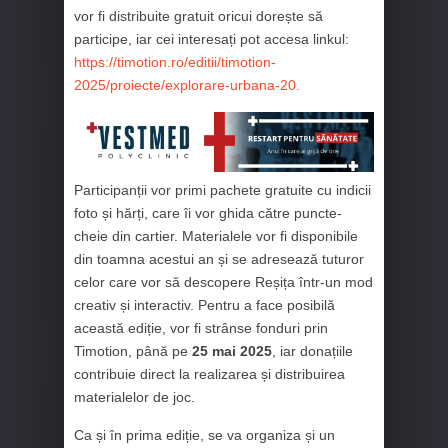
vor fi distribuite gratuit oricui dorește să
participe, iar cei interesați pot accesa linkul:
https://timotion.ro/editii/timotion-
2025/proiecte/explorare-urbana-20.
Participanții vor primi pachete gratuite cu indicii
foto și hărți, care îi vor ghida către puncte-
cheie din cartier. Materialele vor fi disponibile
din toamna acestui an și se adresează tuturor
celor care vor să descopere Reșița într-un mod
creativ și interactiv. Pentru a face posibilă
această ediție, vor fi strânse fonduri prin
Timotion, până pe
25 mai 2025
, iar donațiile
contribuie direct la realizarea și distribuirea
materialelor de joc.
Ca și în prima ediție, se va organiza și un