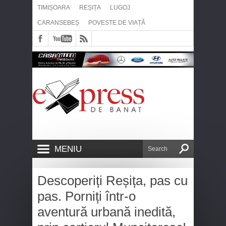
TIMIȘOARA
REȘIȚA
LUGOJ
CARANSEBEȘ
POVESTE DE VIAȚĂ
MENIU
Descoperiți Reșița, pas cu
pas. Porniți într-o
aventură urbană inedită,