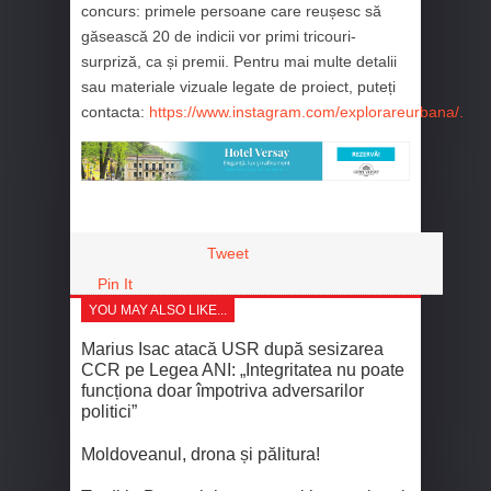
concurs: primele persoane care reușesc să
găsească 20 de indicii vor primi tricouri-
surpriză, ca și premii. Pentru mai multe detalii
sau materiale vizuale legate de proiect, puteți
contacta:
https://www.instagram.com/explorareurbana/.
Tweet
Pin It
YOU MAY ALSO LIKE...
Marius Isac atacă USR după sesizarea
CCR pe Legea ANI: „Integritatea nu poate
funcționa doar împotriva adversarilor
politici”
Moldoveanul, drona și pălitura!