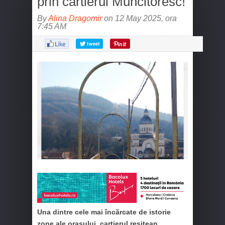
prin cartierul Muncitoresc!
By
Alina Dragomir
on 12 May 2025, ora
7:45 AM
Una dintre cele mai încărcate de istorie
zone ale orașului, cartierul reșițean