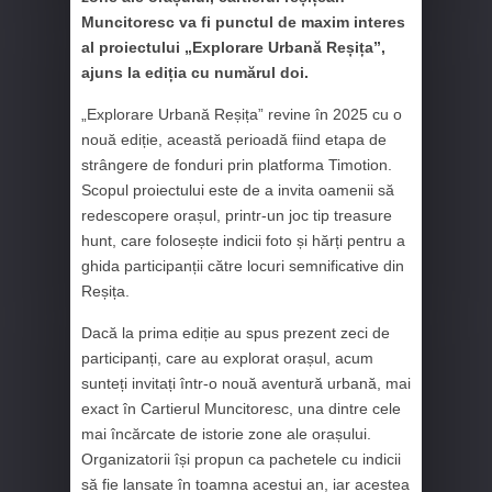
Muncitoresc va fi punctul de maxim interes
al proiectului „Explorare Urbană Reșița”,
ajuns la ediția cu numărul doi.
„Explorare Urbană Reșița” revine în 2025 cu o
nouă ediție, această perioadă fiind etapa de
strângere de fonduri prin platforma Timotion.
Scopul proiectului este de a invita oamenii să
redescopere orașul, printr-un joc tip treasure
hunt, care folosește indicii foto și hărți pentru a
ghida participanții către locuri semnificative din
Reșița.
Dacă la prima ediție au spus prezent zeci de
participanți, care au explorat orașul, acum
sunteți invitați într-o nouă aventură urbană, mai
exact în Cartierul Muncitoresc, una dintre cele
mai încărcate de istorie zone ale orașului.
Organizatorii își propun ca pachetele cu indicii
să fie lansate în toamna acestui an, iar acestea