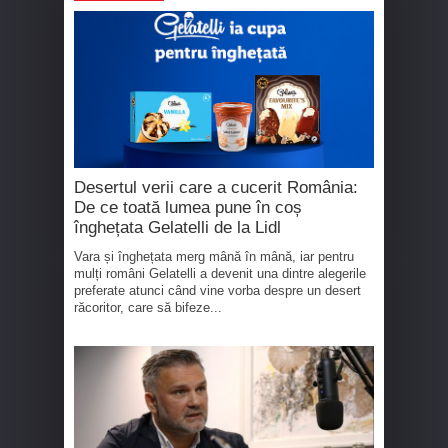
Desertul verii care a cucerit România:
De ce toată lumea pune în coș
înghețata Gelatelli de la Lidl
Vara și înghețata merg mână în mână, iar pentru
mulți români Gelatelli a devenit una dintre alegerile
preferate atunci când vine vorba despre un desert
răcoritor, care să bifeze...