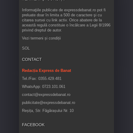
Informaţiile publicate de expressdebanat.ro pot fi
preluate doar în limita a 500 de caractere şi cu
citarea sursei cu link activ. Orice abatere de la
această regulă constituie o încălcare a Legii 8/1996
privind dreptul de autor.
Vezi termeni și condiții
SOL
CONTACT
Redacția Express de Banat
Tel./Fax: 0355.429.481
WhatsApp: 0723.101.061
contact@expressdebanat.ro
publicitate@expressdebanat.ro
Reșița, Str. Făgărașului Nr. 10
FACEBOOK