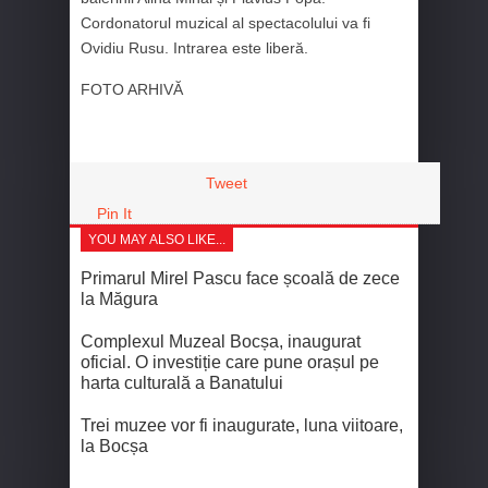
Cordonatorul muzical al spectacolului va fi
Ovidiu Rusu. Intrarea este liberă.
FOTO ARHIVĂ
Tweet
Pin It
YOU MAY ALSO LIKE...
Primarul Mirel Pascu face școală de zece
la Măgura
Complexul Muzeal Bocșa, inaugurat
oficial. O investiție care pune orașul pe
harta culturală a Banatului
Trei muzee vor fi inaugurate, luna viitoare,
la Bocșa