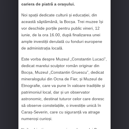
cariera de piatră a orașului.
Noi spații dedicate culturii și educației, din
această săptămână, la Bocșa. Trei muzee își
vor deschide porțile pentru public vineri, 12
iunie, de la ora 16.00, după finalizarea unei
ample investiții derulată cu fonduri europene
de administrația locală.
Este vorba despre Muzeul „Constantin Lucaci”,
dedicat marelui sculptor român originar din
Bocșa, Muzeul „Constantin Gruescu”, dedicat
mineralogului din Ocna de Fier, și Muzeul de
Etnografie, care va pune în valoare tradițiile și
patrimoniul local, dar și un observator
astronomic, destinat tuturor celor care doresc
să observe constelațiile, o investiție unică în
Caraș-Severin, care cu siguranță va atrage
numeroși curioși.