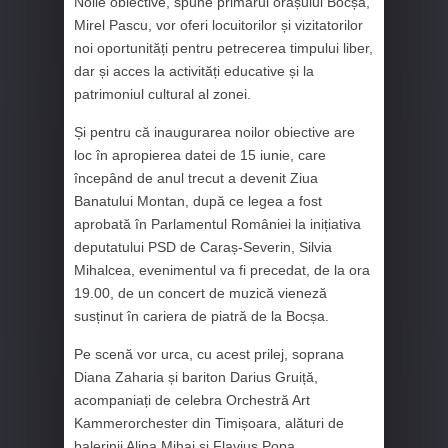
Noile obiective, spune primarul orașului Bocșa,
Mirel Pascu, vor oferi locuitorilor și vizitatorilor
noi oportunități pentru petrecerea timpului liber,
dar și acces la activități educative și la
patrimoniul cultural al zonei.
Și pentru că inaugurarea noilor obiective are
loc în apropierea datei de 15 iunie, care
începând de anul trecut a devenit Ziua
Banatului Montan, după ce legea a fost
aprobată în Parlamentul României la inițiativa
deputatului PSD de Caraș-Severin, Silvia
Mihalcea, evenimentul va fi precedat, de la ora
19.00, de un concert de muzică vieneză
susținut în cariera de piatră de la Bocșa.
Pe scenă vor urca, cu acest prilej, soprana
Diana Zaharia și bariton Darius Gruiță,
acompaniați de celebra Orchestră Art
Kammerorchester din Timișoara, alături de
balerinii Alina Mihai și Flavius Popa.