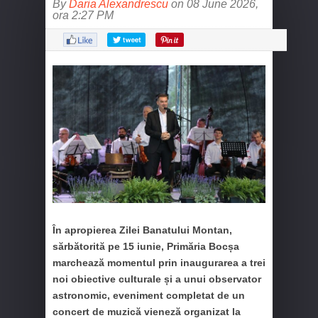
By
Daria Alexandrescu
on 08 June 2026,
ora 2:27 PM
În apropierea Zilei Banatului Montan,
sărbătorită pe 15 iunie, Primăria Bocșa
marchează momentul prin inaugurarea a trei
noi obiective culturale și a unui observator
astronomic, eveniment completat de un
concert de muzică vieneză organizat la