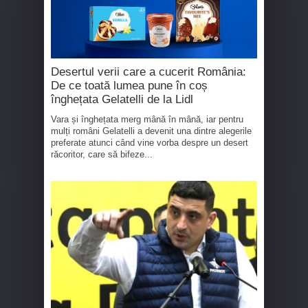
Desertul verii care a cucerit România:
De ce toată lumea pune în coș
înghețata Gelatelli de la Lidl
Vara și înghețata merg mână în mână, iar pentru
mulți români Gelatelli a devenit una dintre alegerile
preferate atunci când vine vorba despre un desert
răcoritor, care să bifeze...