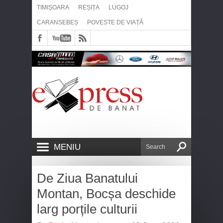
TIMIȘOARA
REȘIȚA
LUGOJ
CARANSEBEȘ
POVESTE DE VIAȚĂ
MENIU
De Ziua Banatului
Montan, Bocșa deschide
larg porțile culturii