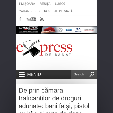
TIMIȘOARA
REȘIȚA
LUGOJ
CARANSEBEȘ
POVESTE DE VIAȚĂ
MENIU
De prin cămara
traficanților de droguri
adunate: bani falși, pistol