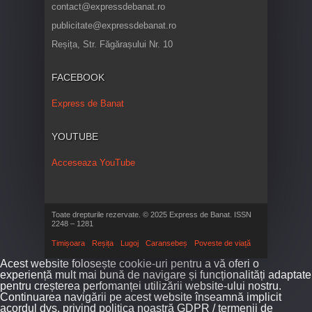
contact@expressdebanat.ro
publicitate@expressdebanat.ro
Reșița, Str. Făgărașului Nr. 10
FACEBOOK
Express de Banat
YOUTUBE
Acceseaza YouTube
Toate drepturile rezervate. © 2025 Express de Banat. ISSN
2248 – 1281
Timișoara
Reșița
Lugoj
Caransebeș
Poveste de viață
Acest website folosește cookie-uri pentru a vă oferi o
experiență mult mai bună de navigare și funcționalități adaptate
pentru creșterea perfomanței utilizării website-ului nostru.
Continuarea navigării pe acest website înseamnă implicit
acordul dvs. privind politica noastră GDPR / termenii de