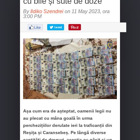
cu bile și sute de doze
By
Ildiko Szendrei
on 11 May 2023, ora
3:00 PM
Așa cum era de așteptat, oamenii legii nu
au plecat cu mâna goală în urma
perchezițiilor derulate ieri la traficanții din
Reșița și Caransebeș. Pe lângă diverse
cantități de droguri, aceștia au găsit și un