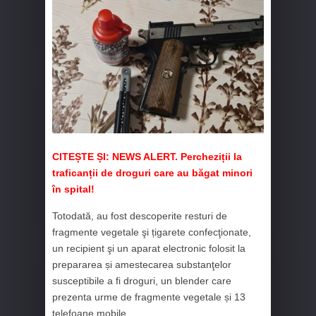
CITEȘTE ȘI:
NEWS ALERT. Percheziții la
traficanții de droguri care au băgat minori
în spital!
Totodată, au fost descoperite resturi de
fragmente vegetale şi țigarete confecţionate,
un recipient şi un aparat electronic folosit la
prepararea și amestecarea substanţelor
susceptibile a fi droguri, un blender care
prezenta urme de fragmente vegetale și 13
telefoane mobile.