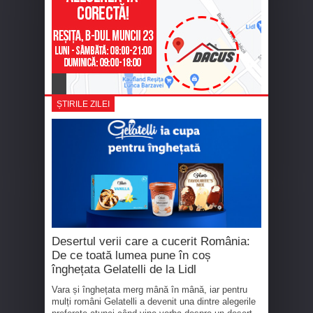
ȘTIRILE ZILEI
Desertul verii care a cucerit România:
De ce toată lumea pune în coș
înghețata Gelatelli de la Lidl
Vara și înghețata merg mână în mână, iar pentru
mulți români Gelatelli a devenit una dintre alegerile