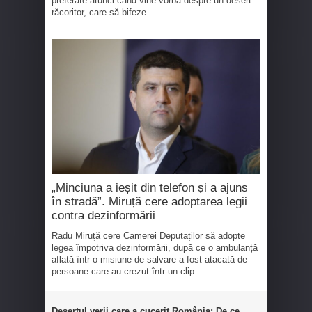
preferate atunci când vine vorba despre un desert
răcoritor, care să bifeze...
„Minciuna a ieșit din telefon și a ajuns
în stradă”. Miruță cere adoptarea legii
contra dezinformării
Radu Miruță cere Camerei Deputaților să adopte
legea împotriva dezinformării, după ce o ambulanță
aflată într-o misiune de salvare a fost atacată de
persoane care au crezut într-un clip...
Desertul verii care a cucerit România: De ce