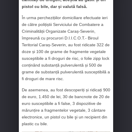
pistol cu bile, dar și valută falsă.
În urma perchezițiilor domiciliare efectuate ieri
de către polițiștii Serviciului de Combatere a
Criminalității Organizate Caraș-Severin,
împreună cu procurori D.I.I.C.O.T.- Biroul
Teritorial Caraș-Severin, au fost ridicate 322 de
doze și 100 de grame de fragmente vegetale
susceptibile a fi droguri de risc, o folie zipp lock
conținând substanță pulverulentă și 500 de
grame de substanță pulverulentă susceptibilă a
fi droguri de mare risc.
De asemenea, au fost descoperiți și ridicați 900
de euro, 1.450 de lei, 30 de bancnote de 20 de
euro susceptibile a fi false, 3 dispozitive de
mărunțire a fragmentelor vegetale, 3 cântare
electronice, un pistol cu bile şi un recipient din
plastic cu bile.