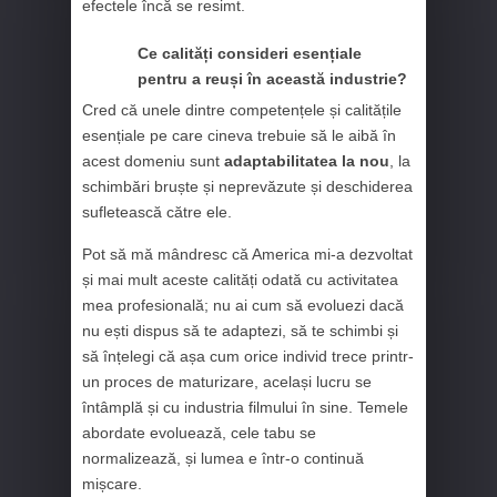
efectele încă se resimt.
Ce calități consideri esențiale
pentru a reuși în această industrie?
Cred că unele dintre competențele și calitățile
esențiale pe care cineva trebuie să le aibă în
acest domeniu sunt
adaptabilitatea la nou
, la
schimbări bruște și neprevăzute și deschiderea
sufletească către ele.
Pot să mă mândresc că America mi-a dezvoltat
și mai mult aceste calități odată cu activitatea
mea profesională; nu ai cum să evoluezi dacă
nu ești dispus să te adaptezi, să te schimbi și
să înțelegi că așa cum orice individ trece printr-
un proces de maturizare, același lucru se
întâmplă și cu industria filmului în sine. Temele
abordate evoluează, cele tabu se
normalizează, și lumea e într-o continuă
mișcare.