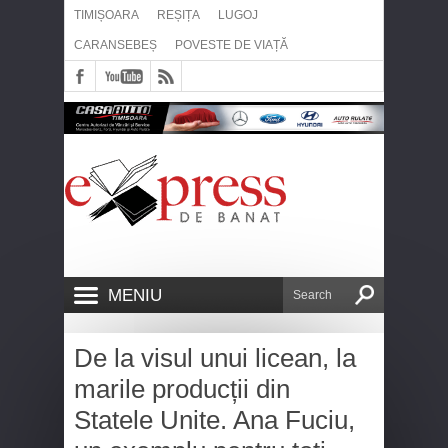
TIMIȘOARA
REȘIȚA
LUGOJ
CARANSEBEȘ
POVESTE DE VIAȚĂ
MENIU
De la visul unui licean, la
marile producții din
Statele Unite. Ana Fuciu,