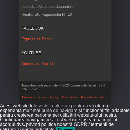
publicitate@expressdebanat.ro
Reșița, Str. Făgărașului Nr. 10
FACEBOOK
Express de Banat
YOUTUBE
Acceseaza YouTube
Toate drepturile rezervate. © 2025 Express de Banat. ISSN
2248 – 1281
Timișoara
Reșița
Lugoj
Caransebeș
Poveste de viață
Acest website folosește cookie-uri pentru a vă oferi o
experiență mult mai bună de navigare și funcționalități adaptate
pentru creșterea perfomanței utilizării website-ului nostru.
Continuarea navigării pe acest website înseamnă implicit
acordul dvs. privind politica noastră GDPR / termenii de
utilizare și confidențialitate.
De acord