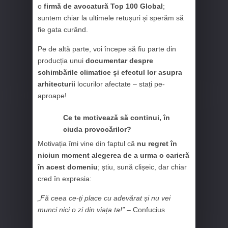
o
firmă de avocatură Top 100 Global
;
suntem chiar la ultimele retușuri și sperăm să
fie gata curând.
Pe de altă parte, voi începe să fiu parte din
producția unui
documentar despre
schimbările climatice și efectul lor asupra
arhitecturii
locurilor afectate – stați pe-
aproape!
Ce te motivează să continui, în
ciuda provocărilor?
Motivația îmi vine din faptul că
nu regret în
niciun moment alegerea de a urma o carieră
în acest domeniu
; știu, sună clișeic, dar chiar
cred în expresia:
„Fă ceea ce-ţi place cu adevărat și nu vei
munci nici o zi din viața ta!”
– Confucius