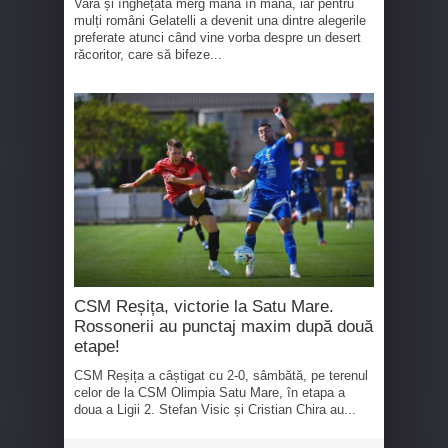
Vara și înghețata merg mână în mână, iar pentru
mulți români Gelatelli a devenit una dintre alegerile
preferate atunci când vine vorba despre un desert
răcoritor, care să bifeze...
CSM Reșița, victorie la Satu Mare.
Rossonerii au punctaj maxim după două
etape!
CSM Reșița a câștigat cu 2-0, sâmbătă, pe terenul
celor de la CSM Olimpia Satu Mare, în etapa a
doua a Ligii 2. Stefan Visic și Cristian Chira au...