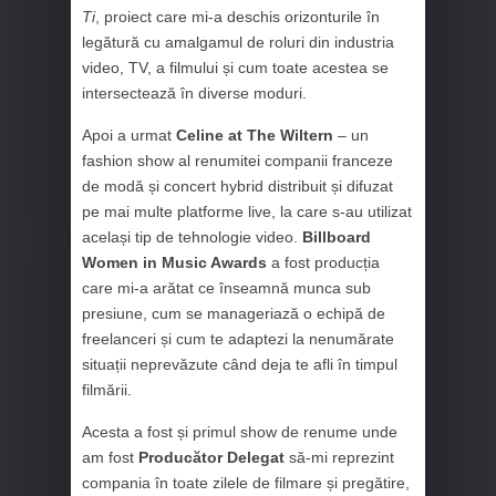
Ti
, proiect care mi-a deschis orizonturile în
legătură cu amalgamul de roluri din industria
video, TV, a filmului și cum toate acestea se
intersectează în diverse moduri.
Apoi a urmat
Celine at The Wiltern
– un
fashion show al renumitei companii franceze
de modă și concert hybrid distribuit și difuzat
pe mai multe platforme live, la care s-au utilizat
același tip de tehnologie video.
Billboard
Women in Music Awards
a fost producția
care mi-a arătat ce înseamnă munca sub
presiune, cum se manageriază o echipă de
freelanceri și cum te adaptezi la nenumărate
situații neprevăzute când deja te afli în timpul
filmării.
Acesta a fost și primul show de renume unde
am fost
Producător Delegat
să-mi reprezint
compania în toate zilele de filmare și pregătire,