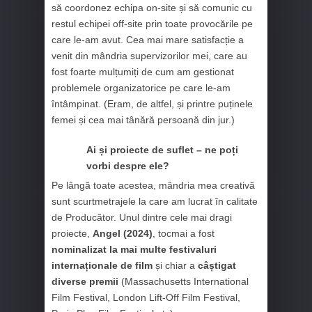
să coordonez echipa on-site și să comunic cu
restul echipei off-site prin toate provocările pe
care le-am avut. Cea mai mare satisfacție a
venit din mândria supervizorilor mei, care au
fost foarte mulțumiți de cum am gestionat
problemele organizatorice pe care le-am
întâmpinat. (Eram, de altfel, și printre puținele
femei și cea mai tânără persoană din jur.)
Ai și proiecte de suflet – ne poți
vorbi despre ele?
Pe lângă toate acestea, mândria mea creativă
sunt scurtmetrajele la care am lucrat în calitate
de Producător. Unul dintre cele mai dragi
proiecte,
Angel (2024)
, tocmai a fost
nominalizat la mai multe festivaluri
internaționale de film
și chiar a
câștigat
diverse premii
(Massachusetts International
Film Festival, London Lift-Off Film Festival,