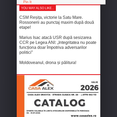
Pin It
YOU MAY ALSO LIKE...
CSM Reșița, victorie la Satu Mare.
Rossonerii au punctaj maxim după două
etape!
Marius Isac atacă USR după sesizarea
CCR pe Legea ANI: „Integritatea nu poate
funcționa doar împotriva adversarilor
politici”
Moldoveanul, drona și pălitura!