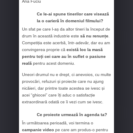
Ana Fuciu
Ce le-ai spune tinerilor care visează
la o carieră în domeniul filmului?
Un sfat pe care l-aș da altor tineri la început de
drum în această industrie este
să nu renunțe
.
Competiția este acerbă, într-adevăr, dar eu am
convingerea proprie că
există loc la masă
pentru toți cei care au în suflet o pasiune
reală
pentru acest domeniu.
Uneori drumul nu e drept, ci anevoios, cu multe
provocări, refuzuri și proiecte care nu ajung
nicăieri, dar printre toate acestea se ivesc și
acei “ghiocei” care îți aduc o satisfacție
extraordinară odată ce îi vezi cum se ivesc.
Ce proiecte urmează în agenda ta?
În următoarea perioadă, voi termina o
campanie video
pe care am produs-o pentru