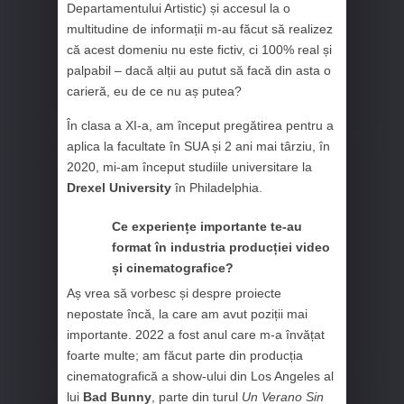
Departamentului Artistic) și accesul la o
multitudine de informații m-au făcut să realizez
că acest domeniu nu este fictiv, ci 100% real și
palpabil – dacă alții au putut să facă din asta o
carieră, eu de ce nu aș putea?
În clasa a XI-a, am început pregătirea pentru a
aplica la facultate în SUA și 2 ani mai târziu, în
2020, mi-am început studiile universitare la
Drexel University
în Philadelphia.
Ce experiențe importante te-au
format în industria producției video
și cinematografice?
Aș vrea să vorbesc și despre proiecte
nepostate încă, la care am avut poziții mai
importante. 2022 a fost anul care m-a învățat
foarte multe; am făcut parte din producția
cinematografică a show-ului din Los Angeles al
lui
Bad Bunny
, parte din turul
Un Verano Sin