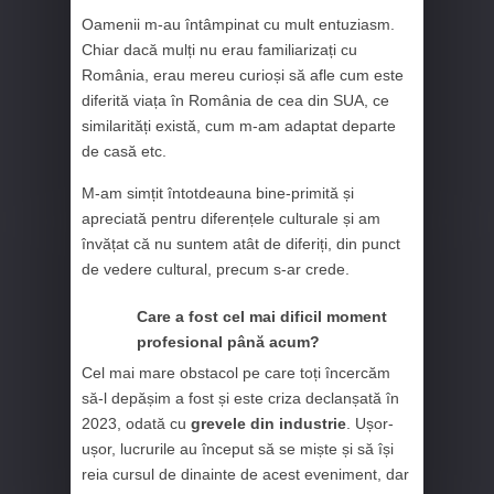
Oamenii m-au întâmpinat cu mult entuziasm.
Chiar dacă mulți nu erau familiarizați cu
România, erau mereu curioși să afle cum este
diferită viața în România de cea din SUA, ce
similarități există, cum m-am adaptat departe
de casă etc.
M-am simțit întotdeauna bine-primită și
apreciată pentru diferențele culturale și am
învățat că nu suntem atât de diferiți, din punct
de vedere cultural, precum s-ar crede.
Care a fost cel mai dificil moment
profesional până acum?
Cel mai mare obstacol pe care toți încercăm
să-l depășim a fost și este criza declanșată în
2023, odată cu
grevele din industrie
. Ușor-
ușor, lucrurile au început să se miște și să își
reia cursul de dinainte de acest eveniment, dar