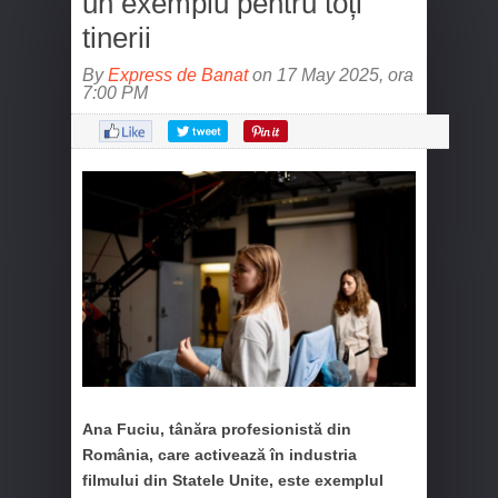
un exemplu pentru toți
tinerii
By
Express de Banat
on 17 May 2025, ora
7:00 PM
Ana Fuciu, tânăra profesionistă din
România, care activează în industria
filmului din Statele Unite, este exemplul