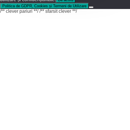
Politica de GDPR, Cookies și Termeni de Utilizare
/** clever pariuri **/
/** sfarsit clever **/