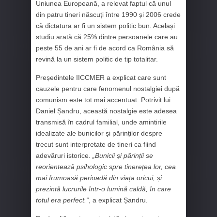
Uniunea Europeană, a relevat faptul că unul
din patru tineri născuți între 1990 și 2006 crede
că dictatura ar fi un sistem politic bun. Același
studiu arată că 25% dintre persoanele care au
peste 55 de ani ar fi de acord ca România să
revină la un sistem politic de tip totalitar.
Președintele IICCMER a explicat care sunt
cauzele pentru care fenomenul nostalgiei după
comunism este tot mai accentuat. Potrivit lui
Daniel Șandru, această nostalgie este adesea
transmisă în cadrul familial, unde amintirile
idealizate ale bunicilor și părinților despre
trecut sunt interpretate de tineri ca fiind
adevăruri istorice.
„Bunicii și părinții se
reorientează psihologic spre tinerețea lor, cea
mai frumoasă perioadă din viața oricui, și
prezintă lucrurile într-o lumină caldă, în care
totul era perfect.”
, a explicat Șandru.