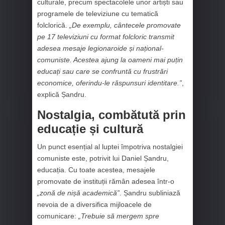
culturale, precum spectacolele unor artiști sau
programele de televiziune cu tematică
folclorică.
„De exemplu, cântecele promovate
pe 17 televiziuni cu format folcloric transmit
adesea mesaje legionaroide și național-
comuniste. Acestea ajung la oameni mai puțin
educați sau care se confruntă cu frustrări
economice, oferindu-le răspunsuri identitare.”
,
explică Șandru.
Nostalgia, combătută prin
educație și cultură
Un punct esențial al luptei împotriva nostalgiei
comuniste este, potrivit lui Daniel Șandru,
educația. Cu toate acestea, mesajele
promovate de instituții rămân adesea într-o
„zonă de nișă academică”
. Șandru subliniază
nevoia de a diversifica mijloacele de
comunicare:
„Trebuie să mergem spre