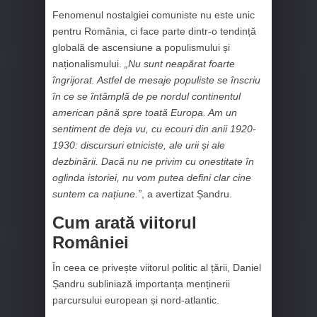
Fenomenul nostalgiei comuniste nu este unic
pentru România, ci face parte dintr-o tendință
globală de ascensiune a populismului și
naționalismului.
„Nu sunt neapărat foarte
îngrijorat. Astfel de mesaje populiste se înscriu
în ce se întâmplă de pe nordul continentul
american până spre toată Europa. Am un
sentiment de deja vu, cu ecouri din anii 1920-
1930: discursuri etniciste, ale urii și ale
dezbinării. Dacă nu ne privim cu onestitate în
oglinda istoriei, nu vom putea defini clar cine
suntem ca națiune.”
, a avertizat Șandru.
Cum arată viitorul
României
În ceea ce privește viitorul politic al țării, Daniel
Șandru subliniază importanța menținerii
parcursului european și nord-atlantic.