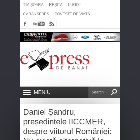
TIMIȘOARA
REȘIȚA
LUGOJ
CARANSEBEȘ
POVESTE DE VIAȚĂ
MENIU
Daniel Șandru,
președintele IICCMER,
despre viitorul României: