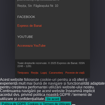
Reșița, Str. Făgărașului Nr. 10
FACEBOOK
Express de Banat
YOUTUBE
Acceseaza YouTube
Toate drepturile rezervate. © 2025 Express de Banat. ISSN
2248 – 1281
Timișoara
Reșița
Lugoj
Caransebeș
Poveste de viață
Acest website folosește cookie-uri pentru a vă oferi o
experiență mult mai bună de navigare și funcționalități adaptate
pentru creșterea perfomanței utilizării website-ului nostru.
Continuarea navigării pe acest website înseamnă implicit
acordul dvs. privind politica noastră GDPR / termenii de
utilizare și confidențialitate.
De acord
Politica de GDPR, Cookies și Termeni de Utilizare