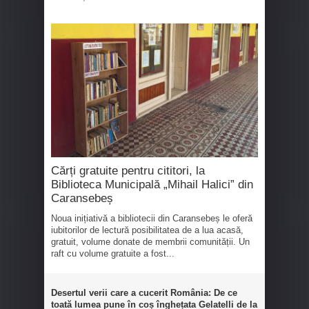
Cărți gratuite pentru cititori, la
Biblioteca Municipală „Mihail Halici” din
Caransebeș
Noua inițiativă a bibliotecii din Caransebeș le oferă
iubitorilor de lectură posibilitatea de a lua acasă,
gratuit, volume donate de membrii comunității. Un
raft cu volume gratuite a fost...
Desertul verii care a cucerit România: De ce
toată lumea pune în coș înghețata Gelatelli de la