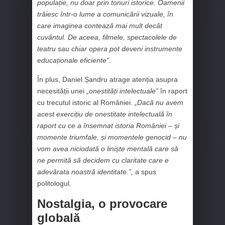
populație, nu doar prin tonuri istorice. Oamenii
trăiesc într-o lume a comunicării vizuale, în
care imaginea contează mai mult decât
cuvântul. De aceea, filmele, spectacolele de
teatru sau chiar opera pot deveni instrumente
educaționale eficiente”
.
În plus, Daniel Șandru atrage atenția asupra
necesității unei
„onestități intelectuale”
în raport
cu trecutul istoric al României.
„Dacă nu avem
acest exercițiu de onestitate intelectuală în
raport cu ce a însemnat istoria României – și
momente triumfale, și momentele genocid – nu
vom avea niciodată o liniște mentală care să
ne permită să decidem cu claritate care e
adevărata noastră identitate.”,
a spus
politologul.
Nostalgia, o provocare
globală