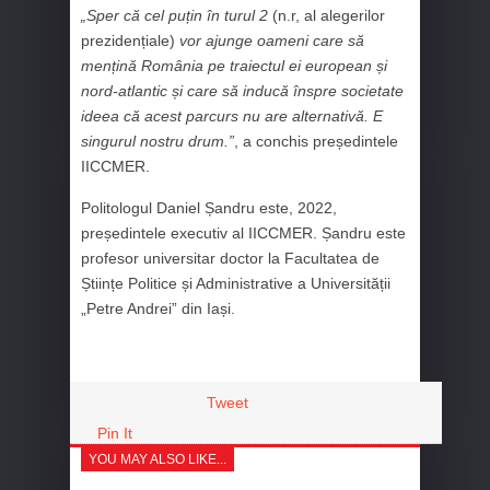
„
Sper că cel puțin în turul 2
(n.r, al alegerilor
prezidențiale)
vor ajunge oameni care să
mențină România pe traiectul ei european și
nord-atlantic și care să inducă înspre societate
ideea că acest parcurs nu are alternativă. E
singurul nostru drum.”
, a conchis președintele
IICCMER.
Politologul Daniel Șandru este, 2022,
președintele executiv al IICCMER. Șandru este
profesor universitar doctor la Facultatea de
Științe Politice și Administrative a Universității
„Petre Andrei” din Iași.
Tweet
Pin It
YOU MAY ALSO LIKE...