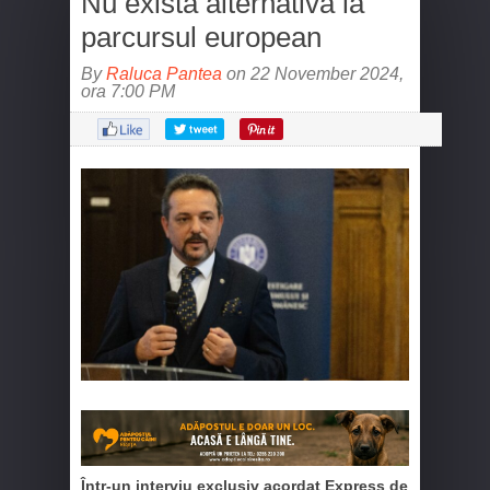
Nu există alternativă la
parcursul european
By
Raluca Pantea
on 22 November 2024,
ora 7:00 PM
Într-un interviu exclusiv acordat Express de