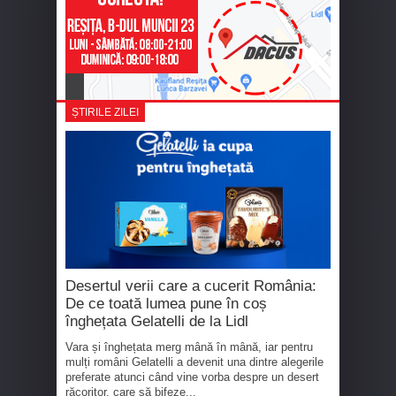
ȘTIRILE ZILEI
Desertul verii care a cucerit România:
De ce toată lumea pune în coș
înghețata Gelatelli de la Lidl
Vara și înghețata merg mână în mână, iar pentru
mulți români Gelatelli a devenit una dintre alegerile
preferate atunci când vine vorba despre un desert
răcoritor, care să bifeze...