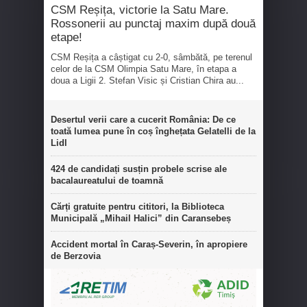
CSM Reșița, victorie la Satu Mare.
Rossonerii au punctaj maxim după două
etape!
CSM Reșița a câștigat cu 2-0, sâmbătă, pe terenul
celor de la CSM Olimpia Satu Mare, în etapa a
doua a Ligii 2. Stefan Visic și Cristian Chira au...
Desertul verii care a cucerit România: De ce
toată lumea pune în coș înghețata Gelatelli de la
Lidl
424 de candidați susțin probele scrise ale
bacalaureatului de toamnă
Cărți gratuite pentru cititori, la Biblioteca
Municipală „Mihail Halici” din Caransebeș
Accident mortal în Caraș-Severin, în apropiere
de Berzovia