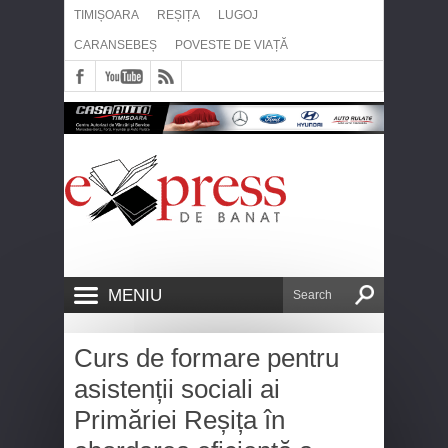
TIMIȘOARA
REȘIȚA
LUGOJ
CARANSEBEȘ
POVESTE DE VIAȚĂ
MENIU
Curs de formare pentru
asistenții sociali ai
Primăriei Reșița în