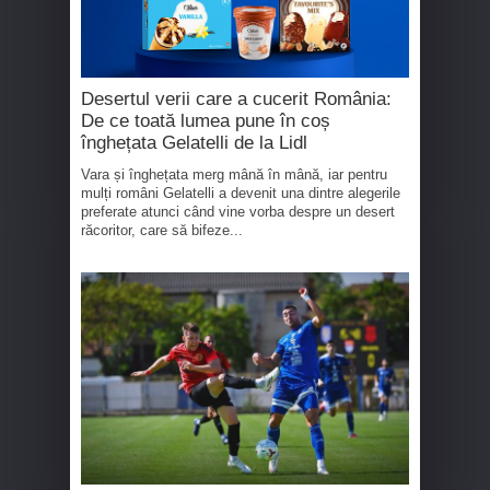
Desertul verii care a cucerit România:
De ce toată lumea pune în coș
înghețata Gelatelli de la Lidl
Vara și înghețata merg mână în mână, iar pentru
mulți români Gelatelli a devenit una dintre alegerile
preferate atunci când vine vorba despre un desert
răcoritor, care să bifeze...