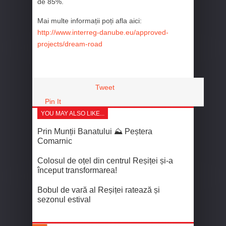
de 85%.
Mai multe informații poți afla aici:
http://www.interreg-danube.eu/approved-
projects/dream-road
Tweet
Pin It
YOU MAY ALSO LIKE...
Prin Munții Banatului ⛰️ Peștera
Comarnic
Colosul de oțel din centrul Reșiței și-a
început transformarea!
Bobul de vară al Reșiței ratează și
sezonul estival