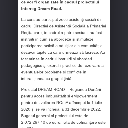
ce vor fi organizate în cadrul proiectului
Interreg Dream Road.
La curs au participat zece asistenți sociali din
cadrul Direcției de Asistență Socială a Primăriei
Reșița care, în cadrul a patru sesiuni, au fost
instruiți în cum să abordeze și stimuleze
participarea activă a adulților din comunitățile
dezavantajate cu care urmează să lucreze. Au
fost atinse în cadrul instruirii și abordări
pedagogice și exerciții practice de rezolvare a
eventualelor probleme și conflicte în
interacțiunea cu grupul țintă.
Proiectul DREAM ROAD – Regiunea Dunării
pentru acces îmbunătățit și eMpowerment
pentru dezvoltarea ROmA a început la 1 iulie
2020 și se va încheia la 31 decembrie 2022.
Bugetul general al proiectului este de
2.072.267,40 de euro, rata de cofinanțare este