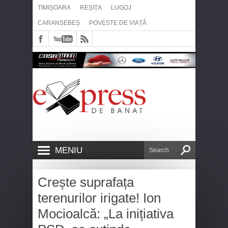
TIMIȘOARA
REȘIȚA
LUGOJ
CARANSEBEȘ
POVESTE DE VIAȚĂ
MENIU
Crește suprafața
terenurilor irigate! Ion
Mocioalcă: „La inițiativa