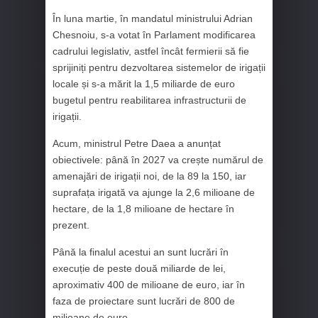
În luna martie, în mandatul ministrului Adrian
Chesnoiu, s-a votat în Parlament modificarea
cadrului legislativ, astfel încât fermierii să fie
sprijiniți pentru dezvoltarea sistemelor de irigații
locale și s-a mărit la 1,5 miliarde de euro
bugetul pentru reabilitarea infrastructurii de
irigații.
Acum, ministrul Petre Daea a anunțat
obiectivele: până în 2027 va crește numărul de
amenajări de irigații noi, de la 89 la 150, iar
suprafața irigată va ajunge la 2,6 milioane de
hectare, de la 1,8 milioane de hectare în
prezent.
Până la finalul acestui an sunt lucrări în
execuție de peste două miliarde de lei,
aproximativ 400 de milioane de euro, iar în
faza de proiectare sunt lucrări de 800 de
milioane de euro.