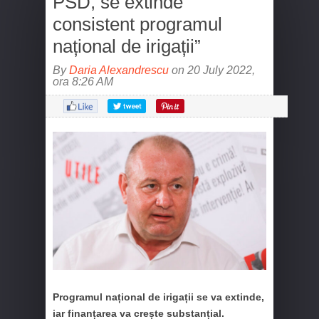
PSD, se extinde
consistent programul
național de irigații”
By
Daria Alexandrescu
on 20 July 2022,
ora 8:26 AM
Programul național de irigații se va extinde,
iar finanțarea va crește substanțial.