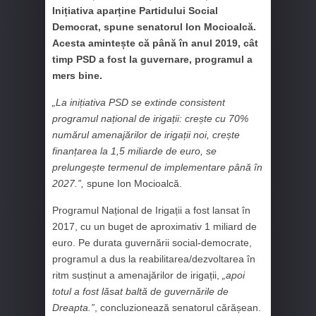
Inițiativa aparține Partidului Social
Democrat, spune senatorul Ion Mocioalcă.
Acesta amintește că până în anul 2019, cât
timp PSD a fost la guvernare, programul a
mers bine.
„La inițiativa PSD se extinde consistent
programul național de irigații: crește cu 70%
numărul amenajărilor de irigații noi, crește
finanțarea la 1,5 miliarde de euro, se
prelungește termenul de implementare până în
2027.”,
spune Ion Mocioalcă.
Programul Național de Irigații a fost lansat în
2017, cu un buget de aproximativ 1 miliard de
euro. Pe durata guvernării social-democrate,
programul a dus la reabilitarea/dezvoltarea în
ritm susținut a amenajărilor de irigații,
„apoi
totul a fost lăsat baltă de guvernările de
Dreapta.”
, concluzionează senatorul cărășean.