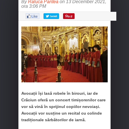
By
Raluca Pantea
on 13 December 2021,
ora 3:06 PM
Avocații își lasă robele în birouri, iar de
Crăciun oferă un concert timișorenilor care
vor să vină în sprijinul copiilor nevoiași.
Avocații vor susține un recital cu colinde
tradiționale sărbătorilor de iarnă.