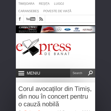
TIMIȘOARA
REȘIȚA
LUGOJ
CARANSEBEȘ
POVESTE DE VIAȚĂ
MENIU
Corul avocaților din Timiș,
din nou în concert pentru
o cauză nobilă