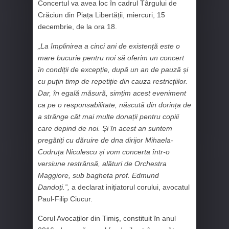
Concertul va avea loc în cadrul Târgului de
Crăciun din Piața Libertății, miercuri, 15
decembrie, de la ora 18.
„La împlinirea a cinci ani de existență este o
mare bucurie pentru noi să oferim un concert
în condiții de excepție, după un an de pauză și
cu puțin timp de repetiție din cauza restricțiilor.
Dar, în egală măsură, simțim acest eveniment
ca pe o responsabilitate, născută din dorința de
a strânge cât mai multe donații pentru copiii
care depind de noi. Și în acest an suntem
pregătiți cu dăruire de dna dirijor Mihaela-
Codruța Niculescu și vom concerta într-o
versiune restrânsă, alături de Orchestra
Maggiore, sub bagheta prof. Edmund
Dandoți.”,
a declarat inițiatorul corului, avocatul
Paul-Filip Ciucur.
Corul Avocaților din Timiș, constituit în anul