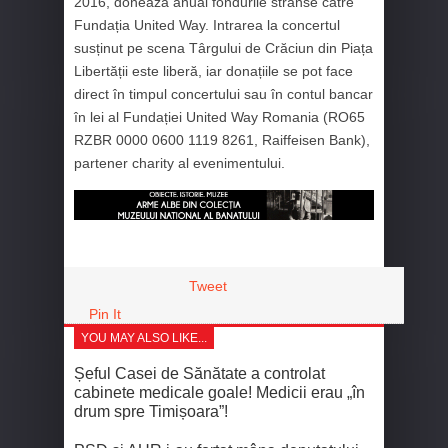
2016, donează anual fondurile strânse către
Fundația United Way. Intrarea la concertul
susținut pe scena Târgului de Crăciun din Piața
Libertății este liberă, iar donațiile se pot face
direct în timpul concertului sau în contul bancar
în lei al Fundației United Way Romania (RO65
RZBR 0000 0600 1119 8261, Raiffeisen Bank),
partener charity al evenimentului.
Tweet
Pin It
YOU MAY ALSO LIKE...
Șeful Casei de Sănătate a controlat
cabinete medicale goale! Medicii erau „în
drum spre Timișoara”!