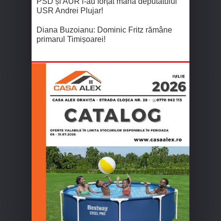
PSD și AUR i-au forțat mâna deputatului
USR Andrei Plujar!
Diana Buzoianu: Dominic Fritz rămâne
primarul Timișoarei!