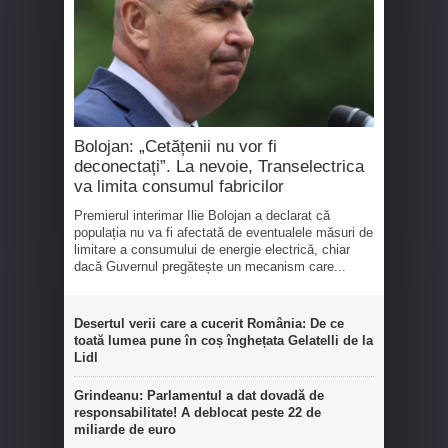
Bolojan: „Cetățenii nu vor fi
deconectați”. La nevoie, Transelectrica
va limita consumul fabricilor
Premierul interimar Ilie Bolojan a declarat că
populația nu va fi afectată de eventualele măsuri de
limitare a consumului de energie electrică, chiar
dacă Guvernul pregătește un mecanism care...
Desertul verii care a cucerit România: De ce
toată lumea pune în coș înghețata Gelatelli de la
Lidl
Grindeanu: Parlamentul a dat dovadă de
responsabilitate! A deblocat peste 22 de
miliarde de euro