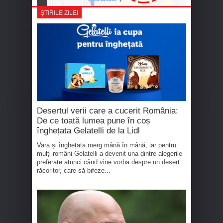
ȘTIRILE ZILEI
Desertul verii care a cucerit România:
De ce toată lumea pune în coș
înghețata Gelatelli de la Lidl
Vara și înghețata merg mână în mână, iar pentru
mulți români Gelatelli a devenit una dintre alegerile
preferate atunci când vine vorba despre un desert
răcoritor, care să bifeze...