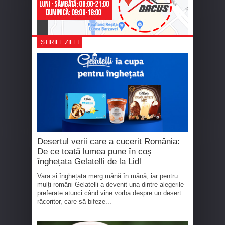
ȘTIRILE ZILEI
Desertul verii care a cucerit România:
De ce toată lumea pune în coș
înghețata Gelatelli de la Lidl
Vara și înghețata merg mână în mână, iar pentru
mulți români Gelatelli a devenit una dintre alegerile
preferate atunci când vine vorba despre un desert
răcoritor, care să bifeze...