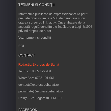
TERMENI ȘI CONDIȚII
Informaţiile publicate de expressdebanat.ro pot fi
preluate doar în limita a 500 de caractere şi cu
citarea sursei cu link activ. Orice abatere de la
această regulă constituie o încălcare a Legii 8/1996
privind dreptul de autor.
Vezi termeni și condiții
SOL
CONTACT
Redacția Express de Banat
Tel./Fax: 0355.429.481
WhatsApp: 0723.101.061
contact@expressdebanat.ro
publicitate@expressdebanat.ro
Reșița, Str. Făgărașului Nr. 10
FACEBOOK