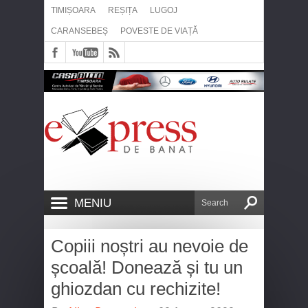
TIMIȘOARA
REȘIȚA
LUGOJ
CARANSEBEȘ
POVESTE DE VIAȚĂ
MENIU
Copiii noștri au nevoie de
școală! Donează și tu un
ghiozdan cu rechizite!