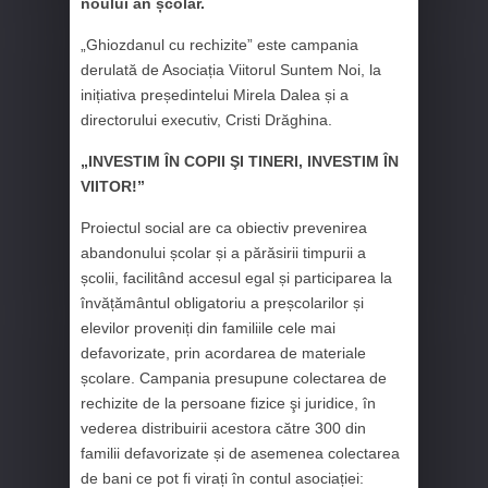
noului an școlar.
„Ghiozdanul cu rechizite” este campania
derulată de Asociația Viitorul Suntem Noi, la
inițiativa președintelui Mirela Dalea și a
directorului executiv, Cristi Drăghina.
„INVESTIM ÎN COPII ŞI TINERI, INVESTIM ÎN
VIITOR!”
Proiectul social are ca obiectiv prevenirea
abandonului școlar și a părăsirii timpurii a
școlii, facilitând accesul egal și participarea la
învățământul obligatoriu a preșcolarilor și
elevilor proveniți din familiile cele mai
defavorizate, prin acordarea de materiale
școlare. Campania presupune colectarea de
rechizite de la persoane fizice şi juridice, în
vederea distribuirii acestora către 300 din
familii defavorizate și de asemenea colectarea
de bani ce pot fi virați în contul asociației: