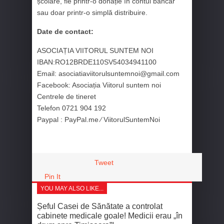
școlare, fie printr-o donație în contul bancar
sau doar printr-o simplă distribuire.
Date de contact:
ASOCIAȚIA VIITORUL SUNTEM NOI
IBAN:RO12BRDE110SV54034941100
Email: asociatiaviitorulsuntemnoi@gmail.com
Facebook: Asociația Viitorul suntem noi
Centrele de tineret
Telefon 0721 904 192
Paypal : PayPal.me ∕ ViitorulSuntemNoi
Tweet
Pin It
YOU MAY ALSO LIKE...
Șeful Casei de Sănătate a controlat
cabinete medicale goale! Medicii erau „în