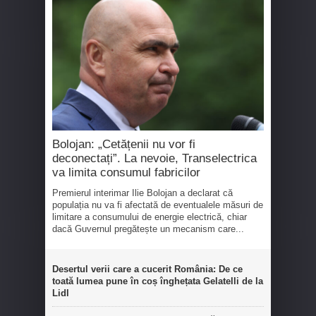
Bolojan: „Cetățenii nu vor fi
deconectați”. La nevoie, Transelectrica
va limita consumul fabricilor
Premierul interimar Ilie Bolojan a declarat că
populația nu va fi afectată de eventualele măsuri de
limitare a consumului de energie electrică, chiar
dacă Guvernul pregătește un mecanism care...
Desertul verii care a cucerit România: De ce
toată lumea pune în coș înghețata Gelatelli de la
Lidl