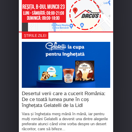
ȘTIRILE ZILEI
Desertul verii care a cucerit România:
De ce toată lumea pune în coș
înghețata Gelatelli de la Lidl
Vara și înghețata merg mână în mână, iar pentru
mulți români Gelatelli a devenit una dintre alegerile
preferate atunci când vine vorba despre un desert
răcoritor, care să bifeze...