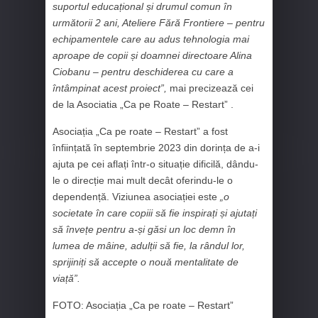
suportul educațional și drumul comun în
următorii 2 ani, Ateliere Fără Frontiere – pentru
echipamentele care au adus tehnologia mai
aproape de copii și doamnei directoare Alina
Ciobanu – pentru deschiderea cu care a
întâmpinat acest proiect”,
mai precizează cei
de la Asociatia „Ca pe Roate – Restart” .
Asociația „Ca pe roate – Restart” a fost
înființată în septembrie 2023 din dorința de a-i
ajuta pe cei aflați într-o situație dificilă, dându-
le o direcție mai mult decât oferindu-le o
dependență. Viziunea asociației este
„o
societate în care copiii să fie inspirați și ajutați
să învețe pentru a-și găsi un loc demn în
lumea de mâine, adulții să fie, la rândul lor,
sprijiniți să accepte o nouă mentalitate de
viață”.
FOTO: Asociația „Ca pe roate – Restart”