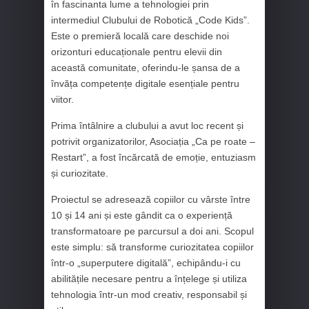
în fascinanta lume a tehnologiei prin
intermediul Clubului de Robotică „Code Kids”.
Este o premieră locală care deschide noi
orizonturi educaționale pentru elevii din
această comunitate, oferindu-le șansa de a
învăța competențe digitale esențiale pentru
viitor.
Prima întâlnire a clubului a avut loc recent și
potrivit organizatorilor, Asociația „Ca pe roate –
Restart”, a fost încărcată de emoție, entuziasm
și curiozitate.
Proiectul se adresează copiilor cu vârste între
10 și 14 ani și este gândit ca o experiență
transformatoare pe parcursul a doi ani. Scopul
este simplu: să transforme curiozitatea copiilor
într-o „superputere digitală”, echipându-i cu
abilitățile necesare pentru a înțelege și utiliza
tehnologia într-un mod creativ, responsabil și