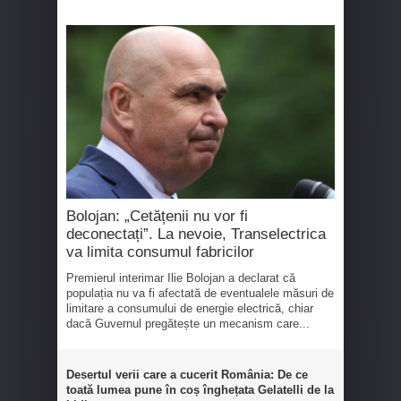
Bolojan: „Cetățenii nu vor fi
deconectați”. La nevoie, Transelectrica
va limita consumul fabricilor
Premierul interimar Ilie Bolojan a declarat că
populația nu va fi afectată de eventualele măsuri de
limitare a consumului de energie electrică, chiar
dacă Guvernul pregătește un mecanism care...
Desertul verii care a cucerit România: De ce
toată lumea pune în coș înghețata Gelatelli de la