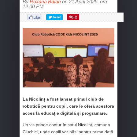
By
Roxana Bălan
on 21 April 2025, ora
12:00 PM
La Nicolinț a fost lansat primul club de
robotică pentru copii, care le oferă acestora
acces la educație digitală și programare.
Un vis prinde contur în satul Nicolinț, comuna
Ciuchici, unde copiii vor păși pentru prima dată