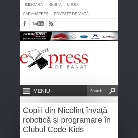
TIMIȘOARA
REȘIȚA
LUGOJ
CARANSEBEȘ
POVESTE DE VIAȚĂ
MENIU
Copiii din Nicolinț învață
robotică și programare în
Clubul Code Kids