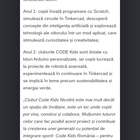
Anul 1: copiii învață programare cu Scratch,
simulează circuite în Tinkercad, descoperă
concepte din inteligența artificială și explorează
tehnologii ale viitorului într-un mod aplicat, care
stimulează curiozitatea și creativitatea;
Anul 2: cluburile CODE Kids sunt dotate cu
kituri Arduino personalizate, iar copiii lucrează
la proiecte de robotică avansată,
experimentează în continuare în Tinkercad și
se implică în teme precum sustenabilitatea și
energia verde.
„
Clubul Code Kids Nicolinț este mai mult decât
un spațiu de învățare, este un loc unde copiii
pot visa, construi și colabora. Mulțumim tuturor
celor care fac posibil acest proiect și contribuie
la creșterea unei generații cu potențial de
integrare sporit: Code Kids România – pentru