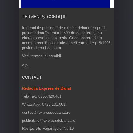
TERMENI ȘI CONDIȚII
Informaţiile publicate de expressdebanat.ro pot fi
preluate doar în limita a 500 de caractere şi cu
citarea sursei cu link activ. Orice abatere de la
această regulă constituie o încălcare a Legii 8/1996
privind dreptul de autor.
Vezi termeni și condiții
SOL
CONTACT
Redacția Express de Banat
Tel./Fax: 0355.429.481
WhatsApp: 0723.101.061
contact@expressdebanat.ro
publicitate@expressdebanat.ro
Reșița, Str. Făgărașului Nr. 10