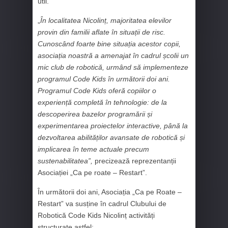
util.
„
În localitatea Nicolinț, majoritatea elevilor
provin din familii aflate în situații de risc.
Cunoscând foarte bine situația acestor copii,
asociația noastră a amenajat în cadrul școlii un
mic club de robotică, urmând să implementeze
programul Code Kids în următorii doi ani.
Programul Code Kids oferă copiilor o
experiență completă în tehnologie: de la
descoperirea bazelor programării și
experimentarea proiectelor interactive, până la
dezvoltarea abilităților avansate de robotică și
implicarea în teme actuale precum
sustenabilitatea”,
precizează reprezentanții
Asociației „Ca pe roate – Restart”.
În următorii doi ani, Asociația „Ca pe Roate –
Restart” va susține în cadrul Clubului de
Robotică Code Kids Nicolinț activități
structurate astfel: