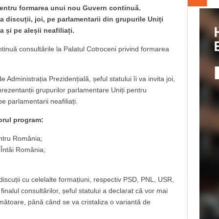
 pentru formarea unui nou Guvern continuă.
discuții, joi, pe parlamentarii din grupurile Uniți
i pe aleșii neafiliați.
inuă consultările la Palatul Cotroceni privind formarea
 Administrația Prezidențială, șeful statului îi va invita joi,
prezentanții grupurilor parlamentare Uniți pentru
 parlamentarii neafiliați.
orul program:
entru România;
Întâi România;
discuții cu celelalte formațiuni, respectiv PSD, PNL, USR,
lul consultărilor, șeful statului a declarat că vor mai
următoare, până când se va cristaliza o variantă de