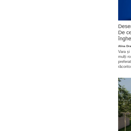
Deser
De ce
înghe
Alina Dr
Vara și
mulți r
prefera
răcorito