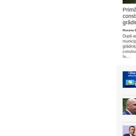
Primă
const
grădi
Roxana 
După ani
municip
grădini
constru
în...