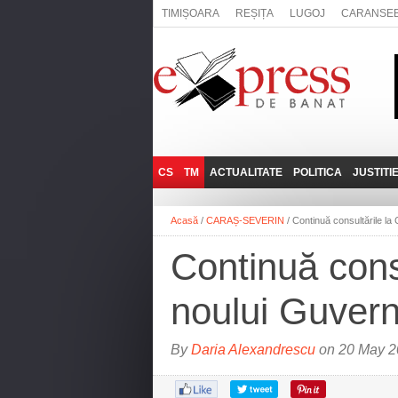
TIMIȘOARA
REȘIȚA
LUGOJ
CARANSE
CS
TM
ACTUALITATE
POLITICA
JUSTITI
REȘIȚA
LUGOJ
ADMINISTRATIE
EXPRESSLIVE
Acasă
/
CARAȘ-SEVERIN
/
Continuă consultările la
CARANSEBEȘ
TIMIȘOARA
NAȚIONAL
INTERVIURILE
EXPRESS
Continuă cons
ANINA
SOCIAL
BĂILE HERCULANE
UTILE
noului Guver
BOCŞA
MOLDOVA NOUĂ
By
Daria Alexandrescu
on 20 May 2
ORAVIȚA
OȚELU ROŞU