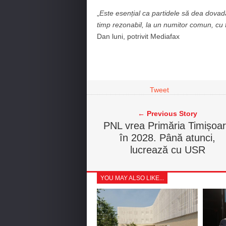
„
Este esențial ca partidele să dea dovadă
timp rezonabil, la un numitor comun, cu 
Dan luni, potrivit Mediafax
Tweet
← Previous Story
PNL vrea Primăria Timișoa
în 2028. Până atunci,
lucrează cu USR
YOU MAY ALSO LIKE...