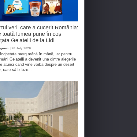
tul verii care a cucerit România:
 toată lumea pune în coș
țata Gelatelli de la Lidl
agomir
| 28 July 2026
 înghețata merg mână în mână, iar pentru
omâni Gelatelli a devenit una dintre alegerile
te atunci când vine vorba despre un desert
r, care să bifeze...