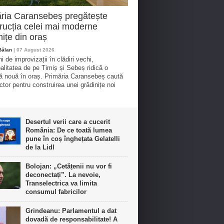
ria Caransebeș pregătește
rucția celei mai moderne
nițe din oraș
Bălan
| 07 August 2026
 de improvizații în clădiri vechi,
alitatea de pe Timiș și Sebeș ridică o
ță nouă în oraș. Primăria Caransebeș caută
ctor pentru construirea unei grădinițe noi
Desertul verii care a cucerit
România: De ce toată lumea
pune în coș înghețata Gelatelli
de la Lidl
Bolojan: „Cetățenii nu vor fi
deconectați”. La nevoie,
Transelectrica va limita
consumul fabricilor
Grindeanu: Parlamentul a dat
dovadă de responsabilitate! A