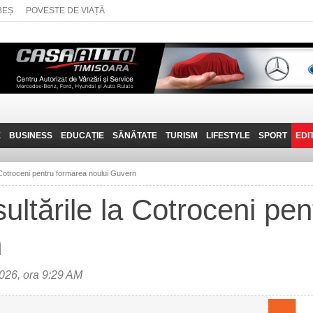
BEȘ
POVESTE DE VIAȚĂ
E
BUSINESS
EDUCAȚIE
SĂNĂTATE
TURISM
LIFESTYLE
SPORT
EDI
JOB-URI
PRIN MUNȚII
POVESTE DE VIAȚĂ
D
BANATULUI
 Cotroceni pentru formarea noului Guvern
TEHNIT
VISIT CARAȘ-SEVERIN
ultările la Cotroceni pe
FANTASTICUL BANAT
n
TRAVEL VLOG
026, ora 9:29 AM