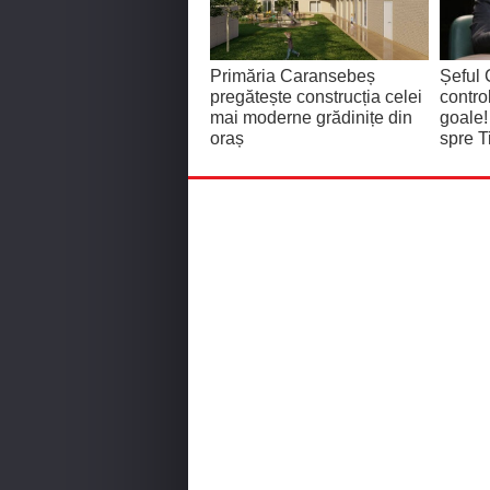
Primăria Caransebeș
Șeful 
pregătește construcția celei
contro
mai moderne grădinițe din
goale!
oraș
spre T