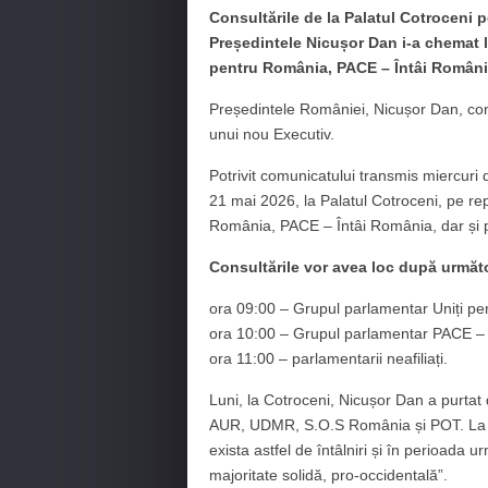
Consultările de la Palatul Cotroceni
Președintele Nicușor Dan i-a chemat la 
pentru România, PACE – Întâi România ș
Președintele României, Nicușor Dan, cont
unui nou Executiv.
Potrivit comunicatului transmis miercuri de
21 mai 2026, la Palatul Cotroceni, pe re
România, PACE – Întâi România, dar și pe
Consultările vor avea loc după următ
ora 09:00 – Grupul parlamentar Uniți p
ora 10:00 – Grupul parlamentar PACE – 
ora 11:00 – parlamentarii neafiliați.
Luni, la Cotroceni, Nicușor Dan a purtat 
AUR, UDMR, S.O.S România și POT. La fina
exista astfel de întâlniri și în perioada 
majoritate solidă, pro-occidentală”.