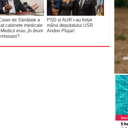
Casei de Sănătate a
PSD și AUR i-au forțat
lat cabinete medicale
mâna deputatului USR
 Medicii erau „în drum
Andrei Plujar!
imișoara”!