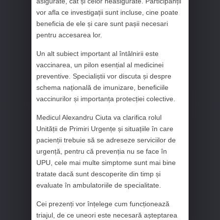
asigurate, cât și celor neasigurate. Participanții
vor afla ce investigații sunt incluse, cine poate
beneficia de ele și care sunt pașii necesari
pentru accesarea lor.
Un alt subiect important al întâlnirii este
vaccinarea, un pilon esențial al medicinei
preventive. Specialiștii vor discuta și despre
schema națională de imunizare, beneficiile
vaccinurilor și importanța protecției colective.
Medicul Alexandru Ciuta va clarifica rolul
Unității de Primiri Urgențe și situațiile în care
pacienții trebuie să se adreseze serviciilor de
urgență, pentru că prevenția nu se face în
UPU, cele mai multe simptome sunt mai bine
tratate dacă sunt descoperite din timp și
evaluate în ambulatoriile de specialitate.
Cei prezenți vor înțelege cum funcționează
triajul, de ce uneori este necesară așteptarea