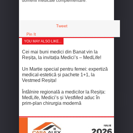
domenii medicale complementare.
Tweet
Pin It
YOU MAY ALSO LIKE...
Cei mai buni medici din Banat vin la
Reșița, la invitația Medici’s – MedLife!
Un Martie special pentru femei: expertiză
medical‑estetică și pachete 1+1, la
Vestmed Reșița!
Întâlnire regională a medicilor la Reșița:
MedLife, Medici’s și VestMed aduc în
prim‑plan chirurgia modernă