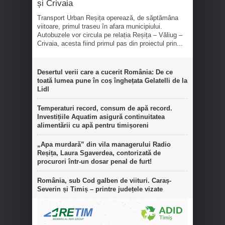
și Crivaia
Transport Urban Reșița operează, de săptămâna
viitoare, primul traseu în afara municipiului.
Autobuzele vor circula pe relația Reșița – Văliug –
Crivaia, acesta fiind primul pas din proiectul prin...
Desertul verii care a cucerit România: De ce
toată lumea pune în coș înghețata Gelatelli de la
Lidl
Temperaturi record, consum de apă record.
Investițiile Aquatim asigură continuitatea
alimentării cu apă pentru timișoreni
„Apa murdară” din vila managerului Radio
Reșița, Laura Sgaverdea, contorizată de
procurori într-un dosar penal de furt!
România, sub Cod galben de viituri. Caraș-
Severin și Timiș – printre județele vizate