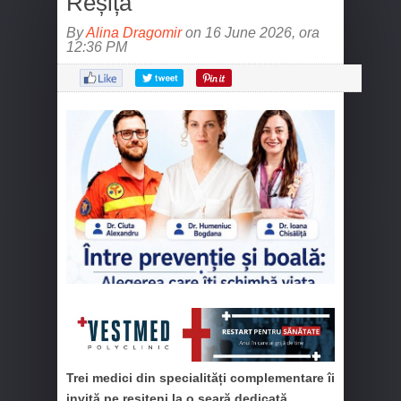
Reșița
By
Alina Dragomir
on 16 June 2026, ora
12:36 PM
Trei medici din specialități complementare îi
invită pe reșițeni la o seară dedicată