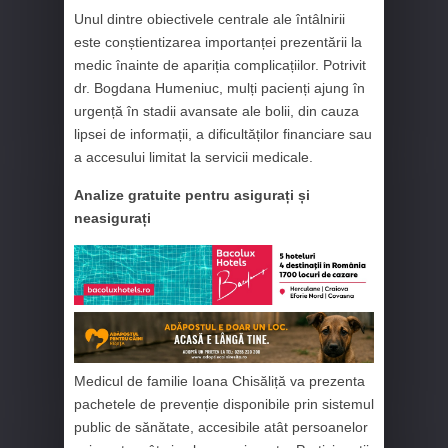
Unul dintre obiectivele centrale ale întâlnirii
este conștientizarea importanței prezentării la
medic înainte de apariția complicațiilor. Potrivit
dr. Bogdana Humeniuc, mulți pacienți ajung în
urgență în stadii avansate ale bolii, din cauza
lipsei de informații, a dificultăților financiare sau
a accesului limitat la servicii medicale.
Analize gratuite pentru asigurați și
neasigurați
Medicul de familie Ioana Chisăliță va prezenta
pachetele de prevenție disponibile prin sistemul
public de sănătate, accesibile atât persoanelor