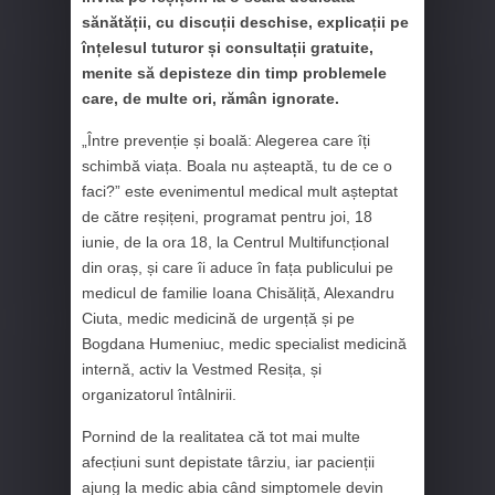
sănătății, cu discuții deschise, explicații pe
înțelesul tuturor și consultații gratuite,
menite să depisteze din timp problemele
care, de multe ori, rămân ignorate.
„Între prevenție și boală: Alegerea care îți
schimbă viața. Boala nu așteaptă, tu de ce o
faci?” este evenimentul medical mult așteptat
de către reșițeni, programat pentru joi, 18
iunie, de la ora 18, la Centrul Multifuncțional
din oraș, și care îi aduce în fața publicului pe
medicul de familie Ioana Chisăliță, Alexandru
Ciuta, medic medicină de urgență și pe
Bogdana Humeniuc, medic specialist medicină
internă, activ la Vestmed Resița, și
organizatorul întâlnirii.
Pornind de la realitatea că tot mai multe
afecțiuni sunt depistate târziu, iar pacienții
ajung la medic abia când simptomele devin