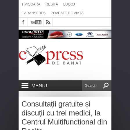
TIMIȘOARA
REȘIȚA
LUGOJ
CARANSEBEȘ
POVESTE DE VIAȚĂ
MENIU
Consultații gratuite și
discuții cu trei medici, la
Centrul Multifuncțional din