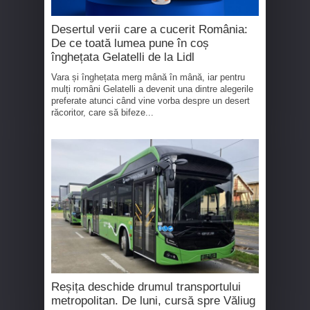
Desertul verii care a cucerit România:
De ce toată lumea pune în coș
înghețata Gelatelli de la Lidl
Vara și înghețata merg mână în mână, iar pentru
mulți români Gelatelli a devenit una dintre alegerile
preferate atunci când vine vorba despre un desert
răcoritor, care să bifeze...
Reșița deschide drumul transportului
metropolitan. De luni, cursă spre Văliug