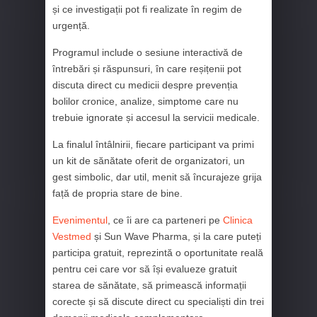
și ce investigații pot fi realizate în regim de
urgență.
Programul include o sesiune interactivă de
întrebări și răspunsuri, în care reșițenii pot
discuta direct cu medicii despre prevenția
bolilor cronice, analize, simptome care nu
trebuie ignorate și accesul la servicii medicale.
La finalul întâlnirii, fiecare participant va primi
un kit de sănătate oferit de organizatori, un
gest simbolic, dar util, menit să încurajeze grija
față de propria stare de bine.
Evenimentul
, ce îi are ca parteneri pe
Clinica
Vestmed
și Sun Wave Pharma, și la care puteți
participa gratuit, reprezintă o oportunitate reală
pentru cei care vor să își evalueze gratuit
starea de sănătate, să primească informații
corecte și să discute direct cu specialiști din trei