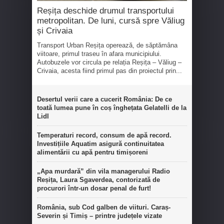
Reșița deschide drumul transportului
metropolitan. De luni, cursă spre Văliug
și Crivaia
Transport Urban Reșița operează, de săptămâna
viitoare, primul traseu în afara municipiului.
Autobuzele vor circula pe relația Reșița – Văliug –
Crivaia, acesta fiind primul pas din proiectul prin...
Desertul verii care a cucerit România: De ce
toată lumea pune în coș înghețata Gelatelli de la
Lidl
Temperaturi record, consum de apă record.
Investițiile Aquatim asigură continuitatea
alimentării cu apă pentru timișoreni
„Apa murdară” din vila managerului Radio
Reșița, Laura Sgaverdea, contorizată de
procurori într-un dosar penal de furt!
România, sub Cod galben de viituri. Caraș-
Severin și Timiș – printre județele vizate