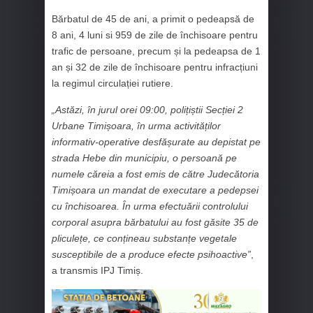
Bărbatul de 45 de ani, a primit o pedeapsă de
8 ani, 4 luni si 959 de zile de închisoare pentru
trafic de persoane, precum și la pedeapsa de 1
an și 32 de zile de închisoare pentru infracțiuni
la regimul circulației rutiere.
„Astăzi, în jurul orei 09:00, polițiștii Secției 2
Urbane Timișoara, în urma activităților
informativ-operative desfășurate au depistat pe
strada Hebe din municipiu, o persoană pe
numele căreia a fost emis de către Judecătoria
Timișoara un mandat de executare a pedepsei
cu închisoarea. În urma efectuării controlului
corporal asupra bărbatului au fost găsite 35 de
pliculețe, ce conțineau substanțe vegetale
susceptibile de a produce efecte psihoactive”
,
a transmis IPJ Timiș.