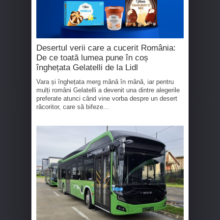
Desertul verii care a cucerit România:
De ce toată lumea pune în coș
înghețata Gelatelli de la Lidl
Vara și înghețata merg mână în mână, iar pentru
mulți români Gelatelli a devenit una dintre alegerile
preferate atunci când vine vorba despre un desert
răcoritor, care să bifeze...