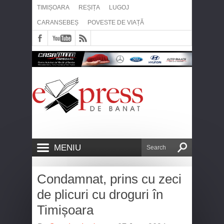
TIMIȘOARA
REȘIȚA
LUGOJ
CARANSEBEȘ
POVESTE DE VIAȚĂ
MENIU
Condamnat, prins cu zeci
de plicuri cu droguri în
Timișoara