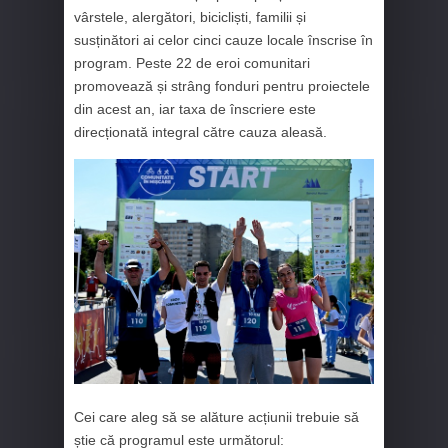
vârstele, alergători, bicicliști, familii și
susținători ai celor cinci cauze locale înscrise în
program. Peste 22 de eroi comunitari
promovează și strâng fonduri pentru proiectele
din acest an, iar taxa de înscriere este
direcționată integral către cauza aleasă.
Cei care aleg să se alăture acțiunii trebuie să
știe că programul este următorul: