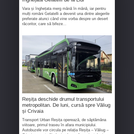
Vara și înghețata merg mână în mână, iar pentru
mulți români Gelatelli a devenit una dintre alegerile
preferate atunci când vine vorba despre un desert
răcoritor, care să bifeze...
Reșița deschide drumul transportului
metropolitan. De luni, cursă spre Văliug
și Crivaia
Transport Urban Reșița operează, de săptămâna
viitoare, primul traseu în afara municipiului.
Autobuzele vor circula pe relația Reșița – Văliug –