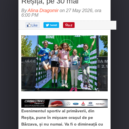
Reșița, pe 30 mai
By
Alina Dragomir
on 27 May 2026, ora
6:00 PM
Evenimentul sportiv al primăverii, din
Reșița, pune în mișcare orașul de pe
Bârzava, și nu numai. Va fi o dimineață cu