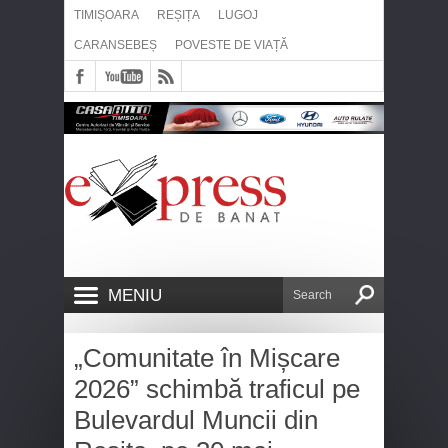
TIMIȘOARA
REȘIȚA
LUGOJ
CARANSEBEȘ
POVESTE DE VIAȚĂ
MENIU
„Comunitate în Mișcare
2026” schimbă traficul pe
Bulevardul Muncii din