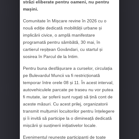
străzi eliberate pentru oameni, nu pentru
mașini.
Comunitate în Mișcare revine în 2026 cu o
nouă ediție dedicată mobilității urbane și
implicării civice, o amplă manifestare
programată pentru sâmbătă, 30 mai, în
cartierul reșițean Govândari, cu startul și
sosirea în Parcul de la Intim.
Pentru buna desfășurare a curselor, circulația
pe Bulevardul Muncii va fi restricționată
temporar între orele 08 și 11. În acest interval,
autovehiculele parcate pe traseu nu vor putea
fi mutate, iar șoferii sunt rugați să țină cont de
aceste măsuri. Cu acest prilej, organizatorii
transmit mulțumiri locuitorilor pentru înțelegere
și îi invită să participe la o dimineață dedicată
mișcării și susținerii inițiativelor locale.
Evenimentul reunește participanți de toate