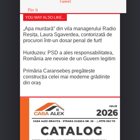
Tweet
Pin It
YOU MAY ALSO LIKE...
„Apa murdară” din vila managerului Radio
Reșița, Laura Sgaverdea, contorizată de
procurori într-un dosar penal de furt!
Hurduzeu: PSD a ales responsabilitatea,
România are nevoie de un Guvern legitim
Primăria Caransebeș pregătește
construcția celei mai moderne grădinițe
din oraș