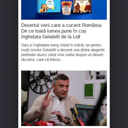
Desertul verii care a cucerit România:
De ce toată lumea pune în coș
înghețata Gelatelli de la Lidl
Vara și înghețata merg mână în mână, iar pentru
mulți români Gelatelli a devenit una dintre alegerile
preferate atunci când vine vorba despre un desert
răcoritor, care să bifeze...