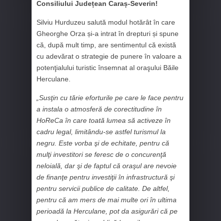
Consiliului Județean Caraș-Severin!
Silviu Hurduzeu salută modul hotărât în care
Gheorghe Orza și-a intrat în drepturi și spune
că, după mult timp, are sentimentul că există
cu adevărat o strategie de punere în valoare a
potenţialului turistic însemnat al oraşului Băile
Herculane.
„Susţin cu tărie eforturile pe care le face pentru
a instala o atmosferă de corectitudine în
HoReCa în care toată lumea să activeze în
cadru legal, limitându-se astfel turismul la
negru. Este vorba şi de echitate, pentru că
mulţi investitori se feresc de o concurenţă
neloială, dar şi de faptul că oraşul are nevoie
de finanţe pentru investiţii în infrastructură şi
pentru servicii publice de calitate. De altfel,
pentru că am mers de mai multe ori în ultima
perioadă la Herculane, pot da asigurări că pe