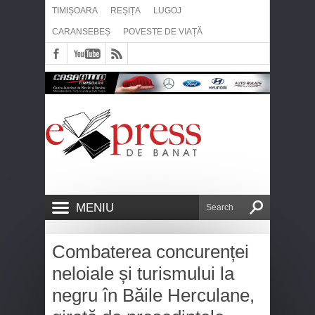
TIMIȘOARA
REȘIȚA
LUGOJ
CARANSEBEȘ
POVESTE DE VIAȚĂ
MENIU
Combaterea concurenței
neloiale și turismului la
negru în Băile Herculane,