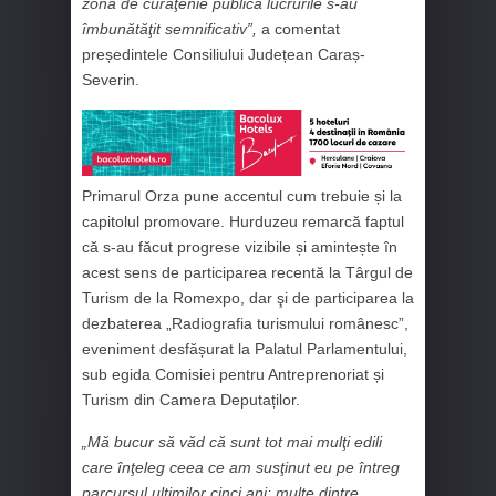
zona de curăţenie publică lucrurile s-au
îmbunătăţit semnificativ”,
a comentat
președintele Consiliului Județean Caraș-
Severin.
Primarul Orza pune accentul cum trebuie și la
capitolul promovare. Hurduzeu remarcă faptul
că s-au făcut progrese vizibile și amintește în
acest sens de participarea recentă la Târgul de
Turism de la Romexpo, dar şi de participarea la
dezbaterea „Radiografia turismului românesc”,
eveniment desfășurat la Palatul Parlamentului,
sub egida Comisiei pentru Antreprenoriat și
Turism din Camera Deputaților.
„Mă bucur să văd că sunt tot mai mulţi edili
care înţeleg ceea ce am susţinut eu pe întreg
parcursul ultimilor cinci ani: multe dintre