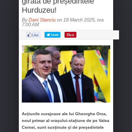
girată de președintele
Hurduzeu!
By
Dani Stanciu
on 18 March 2025, ora
7:00 AM
Acțiunile curajoase ale lui Gheorghe Orza,
noul primar al orașului-stațiune de pe Valea
Cernei, sunt susținute și de președintele