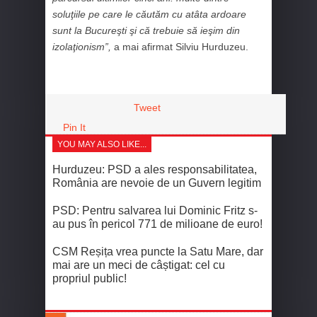
soluţiile pe care le căutăm cu atâta ardoare
sunt la Bucureşti şi că trebuie să ieşim din
izolaţionism”,
a mai afirmat Silviu Hurduzeu.
Tweet
Pin It
YOU MAY ALSO LIKE...
Hurduzeu: PSD a ales responsabilitatea,
România are nevoie de un Guvern legitim
PSD: Pentru salvarea lui Dominic Fritz s-
au pus în pericol 771 de milioane de euro!
CSM Reșița vrea puncte la Satu Mare, dar
mai are un meci de câștigat: cel cu
propriul public!