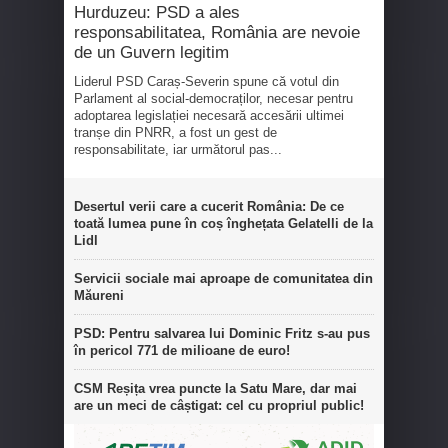
Hurduzeu: PSD a ales
responsabilitatea, România are nevoie
de un Guvern legitim
Liderul PSD Caraș-Severin spune că votul din
Parlament al social-democraților, necesar pentru
adoptarea legislației necesară accesării ultimei
tranșe din PNRR, a fost un gest de
responsabilitate, iar următorul pas...
Desertul verii care a cucerit România: De ce
toată lumea pune în coș înghețata Gelatelli de la
Lidl
Servicii sociale mai aproape de comunitatea din
Măureni
PSD: Pentru salvarea lui Dominic Fritz s-au pus
în pericol 771 de milioane de euro!
CSM Reșița vrea puncte la Satu Mare, dar mai
are un meci de câștigat: cel cu propriul public!