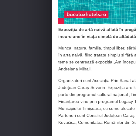
Expoziția de artă naivă aflată în pregă
incursiune în viața simplă de altădată
Munca, natura, familia, timpul liber, sărb
în arta naivă, fiind tratate simplu și fără a
teme se centrează expoziția „Am început 
Andreiana Mihail.
Organizatori sunt Asociația Prin Banat al
Județean Caraș-Severin. Expoziția are lo
parte din programul cultural național „T
Finanțarea vine prin programul Legacy T
Municipiului Timișoara, cu sume alocate d
Parteneri sunt Consiliul Județean Caraș
Kovačica, Comunitatea Românilor din Ser