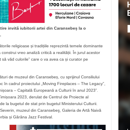
tire invită iubitorii artei din Caransebeș la o
.
ătorile religioase și tradițiile reprezintă temele dominante
 construi vreo analiză critică a realității. În jurul acestor
să văd culorile” care o va avea ca și curator pe
ături de muzeul din Caransebeș, cu sprijinul Consiliului
c în cadrul proiectului „Moving Fireplaces – The Legacy”,
imișoara – Capitală Europeană a Culturii în anul 2023”.
imișoara 2023, derulat de Centrul de Proiecte al
e la bugetul de stat prin bugetul Ministerului Culturii.
-Severin, muzeul din Caransebeş, Galeria de Artă Naivă
bia și Gărâna Jazz Festival.