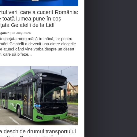
tul verii care a cucerit România:
 toată lumea pune în coș
țata Gelatelli de la Lidl
agomir
| 28 July 2026
 înghețata merg mână în mână, iar pentru
omâni Gelatelli a devenit una dintre alegerile
te atunci când vine vorba despre un desert
r, care să bifeze...
a deschide drumul transportului