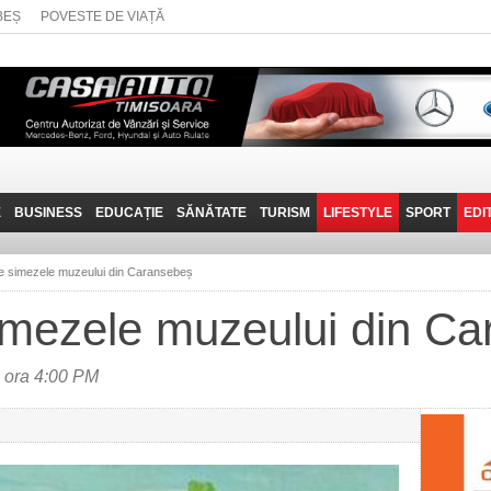
BEȘ
POVESTE DE VIAȚĂ
E
BUSINESS
EDUCAȚIE
SĂNĂTATE
TURISM
LIFESTYLE
SPORT
EDI
JOB-URI
PRIN MUNȚII
POVESTE DE VIAȚĂ
D
BANATULUI
 pe simezele muzeului din Caransebeș
TEHNIT
VISIT CARAȘ-SEVERIN
simezele muzeului din C
FANTASTICUL BANAT
TRAVEL VLOG
 ora 4:00 PM