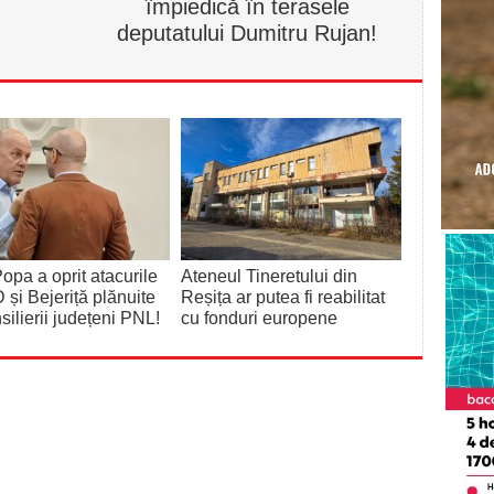
împiedică în terasele
deputatului Dumitru Rujan!
opa a oprit atacurile
Ateneul Tineretului din
 și Bejeriță plănuite
Reșița ar putea fi reabilitat
silierii județeni PNL!
cu fonduri europene