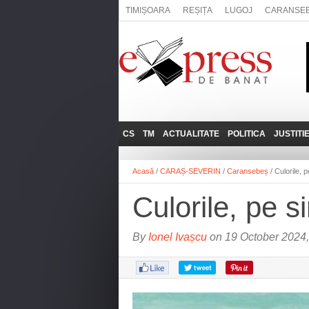
TIMIȘOARA
REȘIȚA
LUGOJ
CARANSE
CS
TM
ACTUALITATE
POLITICA
JUSTITI
REȘIȚA
LUGOJ
ADMINISTRATIE
EXPRESSLIVE
Acasă
/
CARAȘ-SEVERIN
/
Caransebeș
/
Culorile,
CARANSEBEȘ
TIMIȘOARA
NAȚIONAL
INTERVIURILE
EXPRESS
Culorile, pe 
ANINA
SOCIAL
BĂILE HERCULANE
UTILE
By
Ionel Ivașcu
on 19 October 2024,
BOCŞA
MOLDOVA NOUĂ
ORAVIȚA
OȚELU ROŞU