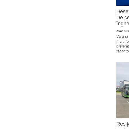
Deser
De ce
înghe
Alina Dr
Vara și
mulți r
prefera
răcorito
Reșiț