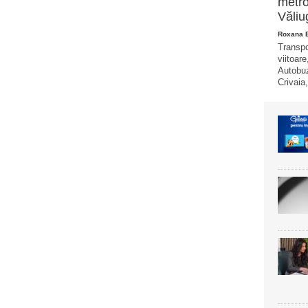
metro
Văliu
Roxana 
Transpo
viitoare
Autobuz
Crivaia,