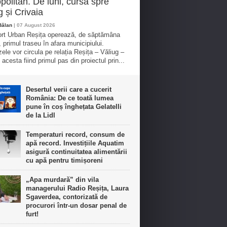
politan. De luni, cursă spre
g și Crivaia
Bălan
| 07 August 2026
rt Urban Reșița operează, de săptămâna
, primul traseu în afara municipiului.
ele vor circula pe relația Reșița – Văliug –
 acesta fiind primul pas din proiectul prin...
Desertul verii care a cucerit
România: De ce toată lumea
pune în coș înghețata Gelatelli
de la Lidl
Temperaturi record, consum de
apă record. Investițiile Aquatim
asigură continuitatea alimentării
cu apă pentru timișoreni
„Apa murdară” din vila
managerului Radio Reșița, Laura
Sgaverdea, contorizată de
procurori într-un dosar penal de
furt!