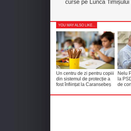
curse pe Lunca Timișului
YOU MAY ALSO LIKE...
Un centru de zi pentru copiii
Nelu P
din sistemul de protecție a
la PSD
fost înființat la Caransebeș
de con