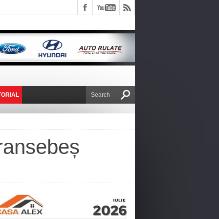
TORIAL
E VICTOR NAFIRU
aransebeș