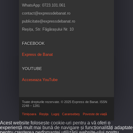
WhatsApp: 0723.101.061
contact@expressdebanat.ro
publicitate@expressdebanat.ro
Reșița, Str. Făgărașului Nr. 10
FACEBOOK
Express de Banat
YOUTUBE
Acceseaza YouTube
Toate drepturile rezervate. © 2025 Express de Banat. ISSN
2248 – 1281
Timișoara
Reșița
Lugoj
Caransebeș
Poveste de viață
Acest website folosește cookie-uri pentru a vă oferi o
experiență mult mai bună de navigare și funcționalități adaptate
pentru creșterea perfomanței utilizării website-ului nostru.