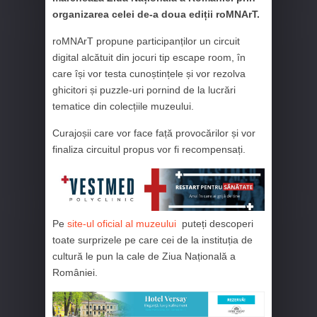
organizarea celei de-a doua ediții roMNArT.
roMNArT propune participanților un circuit
digital alcătuit din jocuri tip escape room, în
care își vor testa cunoștințele și vor rezolva
ghicitori și puzzle-uri pornind de la lucrări
tematice din colecțiile muzeului.
Curajoșii care vor face față provocărilor și vor
finaliza circuitul propus vor fi recompensați.
Pe
site-ul oficial al muzeului
puteți descoperi
toate surprizele pe care cei de la instituția de
cultură le pun la cale de Ziua Națională a
României.