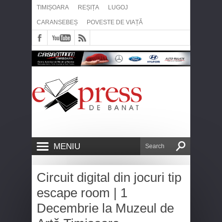
TIMIȘOARA
REȘIȚA
LUGOJ
CARANSEBEȘ
POVESTE DE VIAȚĂ
MENIU
Circuit digital din jocuri tip
escape room | 1
Decembrie la Muzeul de