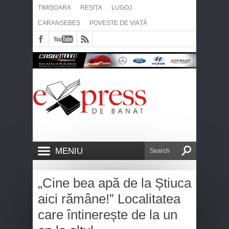
TIMIȘOARA
REȘIȚA
LUGOJ
CARANSEBEȘ
POVESTE DE VIAȚĂ
MENIU
„Cine bea apă de la Știuca
aici rămâne!” Localitatea
care întinerește de la un