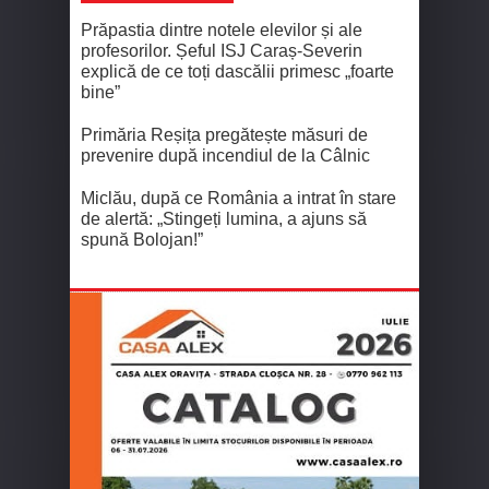
Prăpastia dintre notele elevilor și ale
profesorilor. Șeful ISJ Caraș-Severin
explică de ce toți dascălii primesc „foarte
bine”
Primăria Reșița pregătește măsuri de
prevenire după incendiul de la Câlnic
Miclău, după ce România a intrat în stare
de alertă: „Stingeți lumina, a ajuns să
spună Bolojan!”