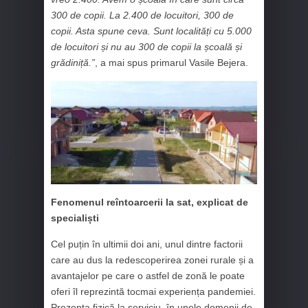
300 de copii. La 2.400 de locuitori, 300 de
copii. Asta spune ceva. Sunt localități cu 5.000
de locuitori și nu au 300 de copii la școală și
grădiniță.”
, a mai spus primarul Vasile Bejera.
Fenomenul reîntoarcerii la sat, explicat de
specialiști
Cel puțin în ultimii doi ani, unul dintre factorii
care au dus la redescoperirea zonei rurale și a
avantajelor pe care o astfel de zonă le poate
oferi îl reprezintă tocmai experiența pandemiei.
Prezența fizică la serviciu, în unele domenii de