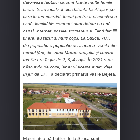
datorează faptului că sunt foarte multe familii
tinere. S-au localizat aici datorită facilităților pe
care le-am acordat: locuri pentru a-și construi o
casă, localitățile comunei sunt dotate cu apă,
canal, internet, șosele, trotuare ș.a. Fiind familii
tinere, au făcut și mulți copii. La Știuca, 70%
din populație e populație ucraineană, venită din
nordul țării, din zona Maramureșului și fiecare
familie are în jur de 2, 3, 4 copii. În 2021 s-au
născut 44 de copii, iar anul acesta avem deja
în jur de 17.”
, a declarat primarul Vasile Bejera.
Majoritatea bărbaților de la Știuca sunt