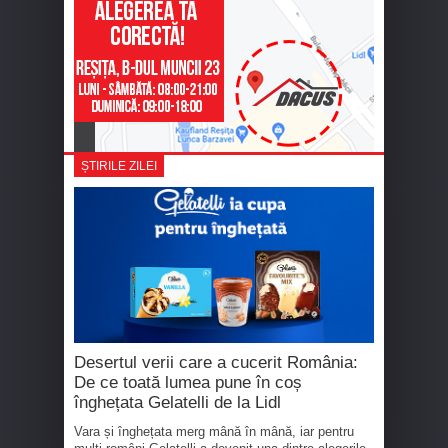
ȘTIRILE ZILEI
Desertul verii care a cucerit România:
De ce toată lumea pune în coș
înghețata Gelatelli de la Lidl
Vara și înghețata merg mână în mână, iar pentru