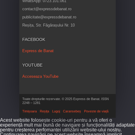
WhatsApp: 0723.101.061
contact@expressdebanat.ro
publicitate@expressdebanat.ro
Reșița, Str. Făgărașului Nr. 10
FACEBOOK
Express de Banat
YOUTUBE
Acceseaza YouTube
Toate drepturile rezervate. © 2025 Express de Banat. ISSN
2248 – 1281
Timișoara
Reșița
Lugoj
Caransebeș
Poveste de viață
Acest website folosește cookie-uri pentru a vă oferi o
experiență mult mai bună de navigare și funcționalități adaptate
pentru creșterea perfomanței utilizării website-ului nostru.
Continuarea navigării pe acest website înseamnă implicit