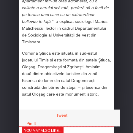
apartament într-un oraș aglomerat, cu o
calitate a aerului scăzută, preferă să o facă de
pe terasa unei case cu un extraordinar
bellevue în față.”
, a explicat sociologul Marius
Matichescu, lector în cadrul Departamentului
de Sociologie al Universității de Vest din
Timișoara.
Comuna Știuca este situată în sud-estul
județului Timiș și este formată din satele Ştiuca,
Oloşag, Dragomireşti si Zgribeşti. Amintim
două dintre obiectivele turistice din zonă.
Biserica de lemn din satul Dragomirești –
construită din bârne de stejar – și biserica din
satul Oloșag care este monument istoric.
Tweet
Pin It
YOU MAY ALSO LIKE...