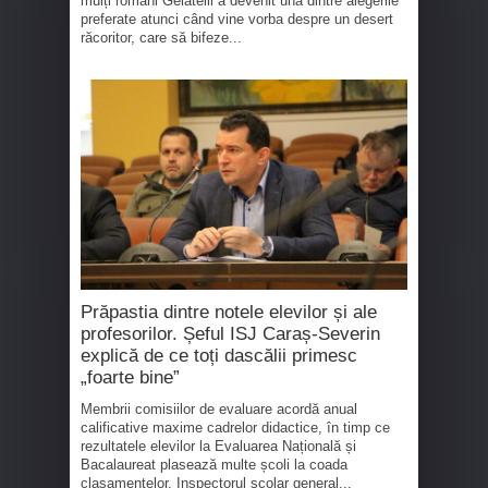
mulți români Gelatelli a devenit una dintre alegerile
preferate atunci când vine vorba despre un desert
răcoritor, care să bifeze...
Prăpastia dintre notele elevilor și ale
profesorilor. Șeful ISJ Caraș-Severin
explică de ce toți dascălii primesc
„foarte bine”
Membrii comisiilor de evaluare acordă anual
calificative maxime cadrelor didactice, în timp ce
rezultatele elevilor la Evaluarea Națională și
Bacalaureat plasează multe școli la coada
clasamentelor. Inspectorul școlar general...