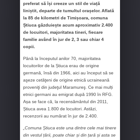
preferat să își creeze un stil de viață
liniștit, departe de tumultul orașelor. Aflată
la 85 de kilometri de Timișoara, comuna
Știuca găzduiește acum aproximativ 2.400
de locuitori, majoritatea tineri, fiecare
familie având în jur de 2, 3 sau chiar 4
copii.
Până la începutul anilor 70, majoritatea
locuitorilor de la Știuca erau de origine
germană, însă din 1966, aici au început să se
aşeze cetăţeni de origine etnică ucraineană
proveniţi din judeţul Maramureş. Ce mai mulți
etnici germani au emigrat după 1990 în RFG.
Așa se face că, la recensământul din 2011,
Știuca avea 1.800 de locuitori. Astăzi,
recenzorii au numărat în jur de 2.400.
„Comuna Știuca este una dintre cele mai tinere
din vestul țării, poate chiar și din țară și asta se