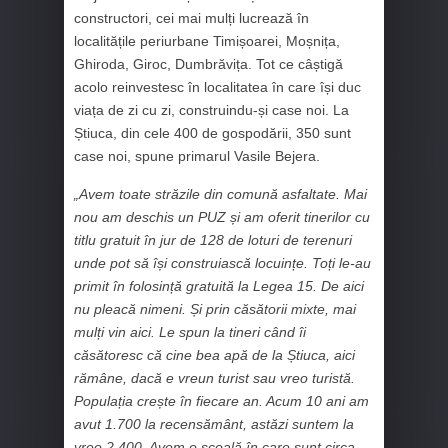
constructori, cei mai mulți lucrează în
localitățile periurbane Timișoarei, Moșnița,
Ghiroda, Giroc, Dumbrăvița. Tot ce câștigă
acolo reinvestesc în localitatea în care își duc
viața de zi cu zi, construindu-și case noi. La
Știuca, din cele 400 de gospodării, 350 sunt
case noi, spune primarul Vasile Bejera.
„Avem toate străzile din comună asfaltate. Mai
nou am deschis un PUZ și am oferit tinerilor cu
titlu gratuit în jur de 128 de loturi de terenuri
unde pot să își construiască locuințe. Toți le-au
primit în folosință gratuită la Legea 15. De aici
nu pleacă nimeni. Și prin căsătorii mixte, mai
mulți vin aici. Le spun la tineri când îi
căsătoresc că cine bea apă de la Știuca, aici
rămâne, dacă e vreun turist sau vreo turistă.
Populația crește în fiecare an. Acum 10 ani am
avut 1.700 la recensământ, astăzi suntem la
vreo 2.400. Avem o școală în care sunt circa