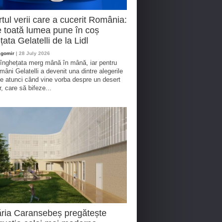
tul verii care a cucerit România:
 toată lumea pune în coș
țata Gelatelli de la Lidl
agomir
| 28 July 2026
 înghețata merg mână în mână, iar pentru
omâni Gelatelli a devenit una dintre alegerile
te atunci când vine vorba despre un desert
r, care să bifeze...
ria Caransebeș pregătește