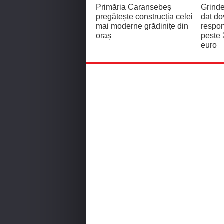
Primăria Caransebeș
Grinde
pregătește construcția celei
dat d
mai moderne grădinițe din
respon
oraș
peste 
euro