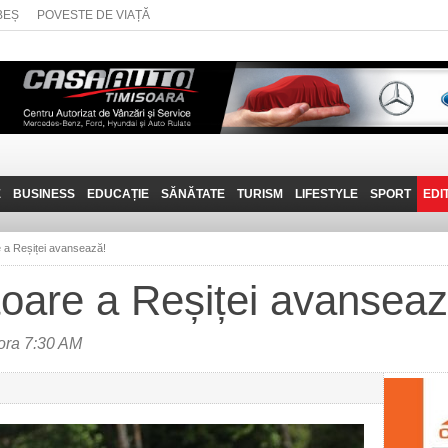
BEȘ
POVESTE DE VIAȚĂ
E
BUSINESS
EDUCAȚIE
SĂNĂTATE
TURISM
LIFESTYLE
SPORT
EDI
JOB-URI
PRIN MUNȚII
POVESTE DE VIAȚĂ
D
BANATULUI
e a Reșiței avansează!
TEHNIT
VISIT CARAȘ-SEVERIN
toare a Reșiței avanseaz
FANTASTICUL BANAT
TRAVEL VLOG
 ora 7:30 AM