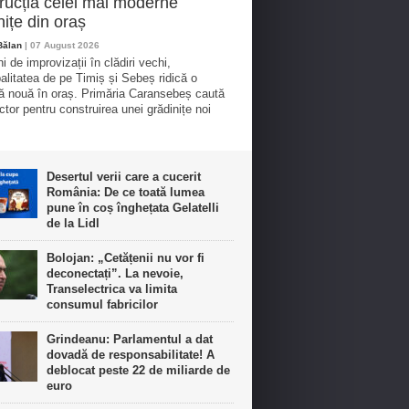
rucția celei mai moderne
nițe din oraș
Bălan
| 07 August 2026
 de improvizații în clădiri vechi,
alitatea de pe Timiș și Sebeș ridică o
ță nouă în oraș. Primăria Caransebeș caută
ctor pentru construirea unei grădinițe noi
Desertul verii care a cucerit
România: De ce toată lumea
pune în coș înghețata Gelatelli
de la Lidl
Bolojan: „Cetățenii nu vor fi
deconectați”. La nevoie,
Transelectrica va limita
consumul fabricilor
Grindeanu: Parlamentul a dat
dovadă de responsabilitate! A
deblocat peste 22 de miliarde de
euro