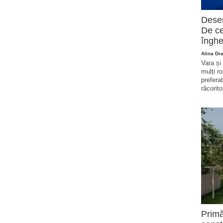
Deser
De ce
înghe
Alina Dr
Vara și
mulți r
prefera
răcorito
Primă