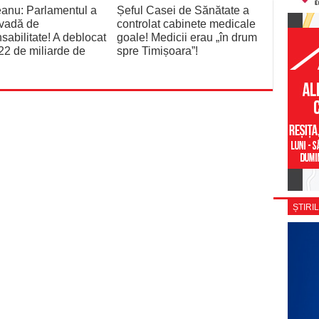
anu: Parlamentul a
Șeful Casei de Sănătate a
ovadă de
controlat cabinete medicale
sabilitate! A deblocat
goale! Medicii erau „în drum
22 de miliarde de
spre Timișoara”!
ȘTIRIL