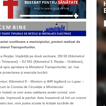
antei ocolitoare a municipiului, proiect realizat de
sterul Transporturilor.
a Reșiței, împărțită pe două sectoare, DN 58 (Kilometrul
Timișoarei) – DJ 581 (Kilometrul 3, Reșița – Grădinari),
 spre aprobare la Ministerul Transporturilor, iar, mai
e proiectarea și execuția lucrării.
centuri, Kilometrul 8 – Moniom și IMR legătură cu Lupac –
um la Comisia de Circulație a Ministerului
r de îndată ce vom avea validarea acelei comisii, vom
ecuția, împreună la pachet. Asta înseamnă că într-un orizont
atru luni, vom putea scoate la licitație lucrările de