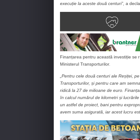
execuție la aceste două centuri”,
a decla
Finanțarea pentru această investiție se r
Ministerul Transporturilor.
„Pentru cele două centuri ale Reșiței, pe
Transporturilor, și pentru care am semnat
ridică la 27 de milioane de euro. Finanța
în calcul numărul de kilometri și lucrări
un astfel de proiect, bani pentru expropri
avem suma asigurată, iar acest lucru est