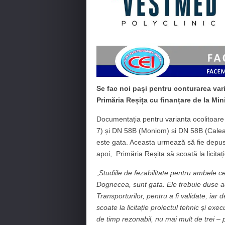
Se fac noi pași pentru conturarea vari
Primăria Reșița cu finanțare de la Mini
Documentația pentru varianta ocolitoare 
7) și DN 58B (Moniom) și DN 58B (Calea 
este gata. Aceasta urmează să fie depusă
apoi, Primăria Reșița să scoată la licitați
„
Studiile de fezabilitate pentru ambele 
Dognecea, sunt gata. Ele trebuie duse ac
Transporturilor, pentru a fi validate, ia
scoate la licitație proiectul tehnic și ex
de timp rezonabil, nu mai mult de trei – p