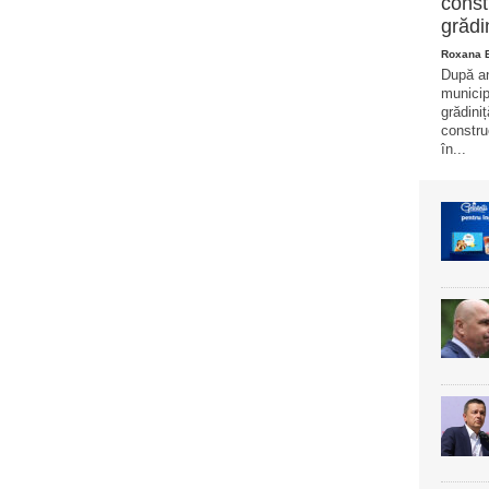
const
grădi
Roxana 
După ani
municip
grădini
constru
în...