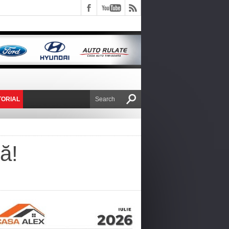
TORIAL
E VICTOR NAFIRU
ă!