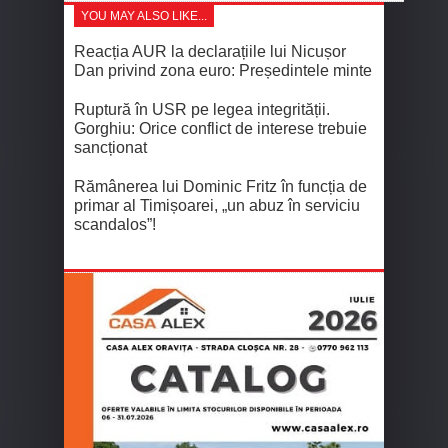
YOU MAY ALSO LIKE...
Reacția AUR la declarațiile lui Nicușor
Dan privind zona euro: Președintele minte
Ruptură în USR pe legea integrității.
Gorghiu: Orice conflict de interese trebuie
sancționat
Rămânerea lui Dominic Fritz în funcția de
primar al Timișoarei, „un abuz în serviciu
scandalos”!