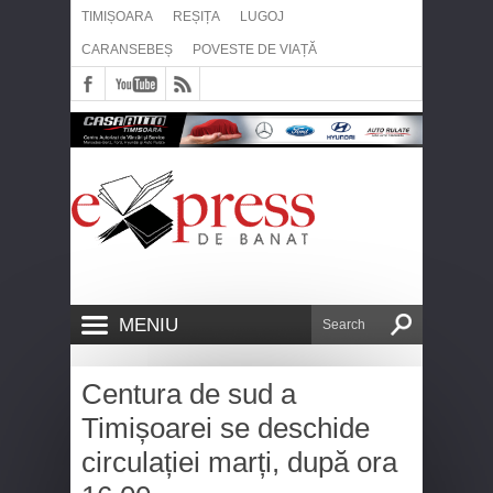
TIMIȘOARA
REȘIȚA
LUGOJ
CARANSEBEȘ
POVESTE DE VIAȚĂ
MENIU
Centura de sud a
Timișoarei se deschide
circulației marți, după ora