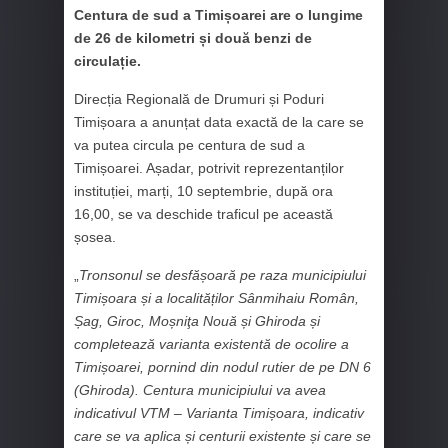
Centura de sud a Timișoarei are o lungime
de 26 de kilometri și două benzi de
circulație.
Direcția Regională de Drumuri și Poduri
Timișoara a anunțat data exactă de la care se
va putea circula pe centura de sud a
Timișoarei. Așadar, potrivit reprezentanților
instituției, marți, 10 septembrie, după ora
16,00, se va deschide traficul pe această
șosea.
„
Tronsonul se desfășoară pe raza municipiului
Timișoara și a localităților Sânmihaiu Român,
Șag, Giroc, Moșniţa Nouă și Ghiroda și
completează varianta existentă de ocolire a
Timișoarei, pornind din nodul rutier de pe DN 6
(Ghiroda). Centura municipiului va avea
indicativul VTM – Varianta Timișoara, indicativ
care se va aplica și centurii existente și care se