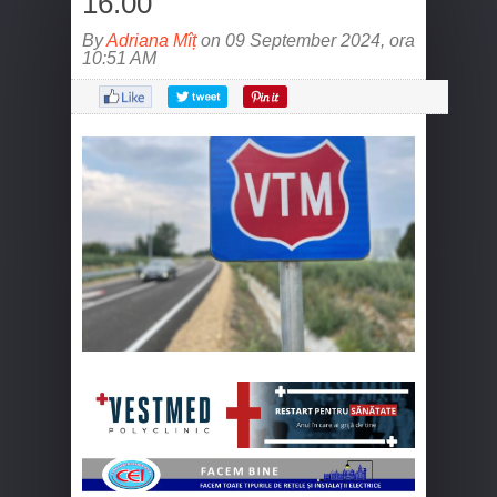
16.00
By
Adriana Mîț
on 09 September 2024, ora
10:51 AM