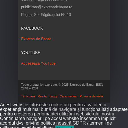
publicitate@expressdebanat.ro
Reșița, Str. Făgărașului Nr. 10
FACEBOOK
Express de Banat
YOUTUBE
Acceseaza YouTube
Toate drepturile rezervate. © 2025 Express de Banat. ISSN
2248 – 1281
Timișoara
Reșița
Lugoj
Caransebeș
Poveste de viață
Acest website folosește cookie-uri pentru a vă oferi o
experiență mult mai bună de navigare și funcționalități adaptate
pentru creșterea perfomanței utilizării website-ului nostru.
Continuarea navigării pe acest website înseamnă implicit
acordul dvs. privind politica noastră GDPR / termenii de