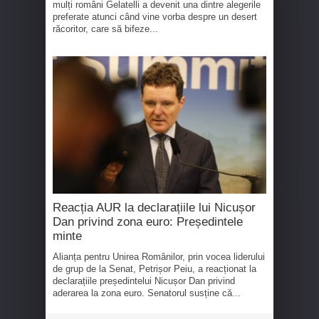
mulți români Gelatelli a devenit una dintre alegerile
preferate atunci când vine vorba despre un desert
răcoritor, care să bifeze...
Reacția AUR la declarațiile lui Nicușor
Dan privind zona euro: Președintele
minte
Alianța pentru Unirea Românilor, prin vocea liderului
de grup de la Senat, Petrișor Peiu, a reacționat la
declarațiile președintelui Nicușor Dan privind
aderarea la zona euro. Senatorul susține că...