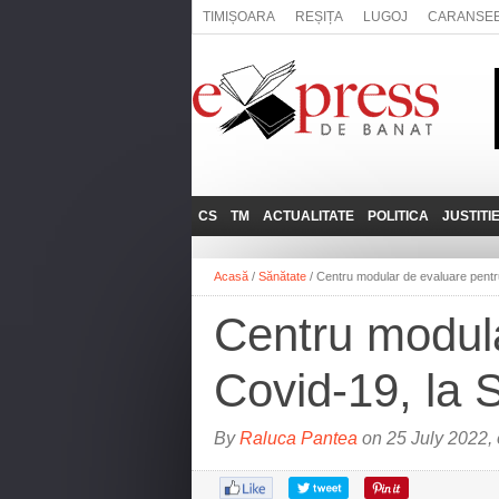
TIMIȘOARA
REȘIȚA
LUGOJ
CARANSE
CS
TM
ACTUALITATE
POLITICA
JUSTITI
REȘIȚA
LUGOJ
ADMINISTRATIE
EXPRESSLIVE
Acasă
/
Sănătate
/
Centru modular de evaluare pentru
CARANSEBEȘ
TIMIȘOARA
NAȚIONAL
INTERVIURILE
EXPRESS
Centru modula
ANINA
SOCIAL
BĂILE HERCULANE
UTILE
Covid-19, la 
BOCŞA
MOLDOVA NOUĂ
By
Raluca Pantea
on 25 July 2022,
ORAVIȚA
OȚELU ROŞU