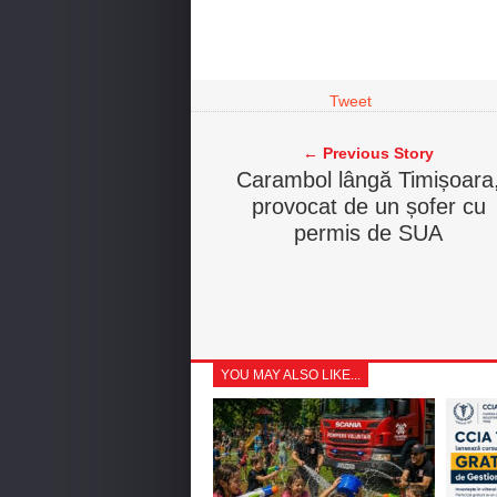
Tweet
← Previous Story
Carambol lângă Timișoara
provocat de un șofer cu
permis de SUA
YOU MAY ALSO LIKE...