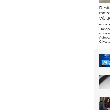
Reșiț
metro
Văliu
Roxana 
Transpo
viitoare
Autobuz
Crivaia,