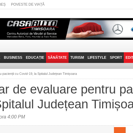
BEȘ
POVESTE DE VIAȚĂ
E
BUSINESS
EDUCAȚIE
SĂNĂTATE
TURISM
LIFESTYLE
SPORT
EDI
JOB-URI
PRIN MUNȚII
POVESTE DE VIAȚĂ
D
BANATULUI
 pacienții cu Covid-19, la Spitalul Județean Timișoara
TEHNIT
VISIT CARAȘ-SEVERIN
r de evaluare pentru pac
FANTASTICUL BANAT
Spitalul Județean Timișo
TRAVEL VLOG
 ora 4:00 PM