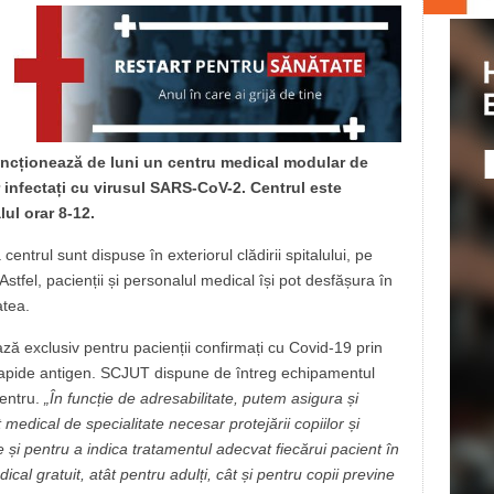
uncționează de luni un centru medical modular de
r infectați cu virusul SARS-CoV-2. Centrul este
lul orar 8-12.
entrul sunt dispuse în exteriorul clădirii spitalului, pe
Astfel, pacienții și personalul medical își pot desfășura în
atea.
ă exclusiv pentru pacienții confirmați cu Covid-19 prin
rapide antigen. SCJUT dispune de întreg echipamentul
centru.
„În funcție de adresabilitate, putem asigura și
edical de specialitate necesar protejării copiilor și
ce și pentru a indica tratamentul adecvat fiecărui pacient în
ical gratuit, atât pentru adulți, cât și pentru copii previne