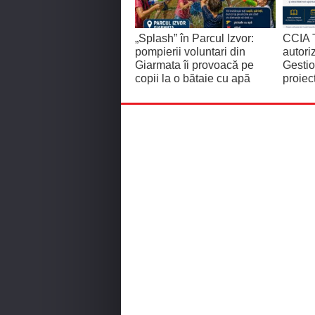
„Splash” în Parcul Izvor:
CCIA T
pompierii voluntari din
autor
Giarmata îi provoacă pe
Gestio
copii la o bătaie cu apă
proiec