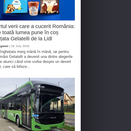
tul verii care a cucerit România:
 toată lumea pune în coș
țata Gelatelli de la Lidl
agomir
| 28 July 2026
 înghețata merg mână în mână, iar pentru
omâni Gelatelli a devenit una dintre alegerile
te atunci când vine vorba despre un desert
r, care să bifeze...