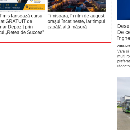
imiș lansează cursul
Timișoara, în ritm de august:
izat GRATUIT de
orașul încetinește, iar timpul
Deser
nar Depozit prin
capătă altă măsură
De ce
tul „Rețea de Succes”
înghe
Alina Dr
Vara și
mulți r
prefera
răcorito