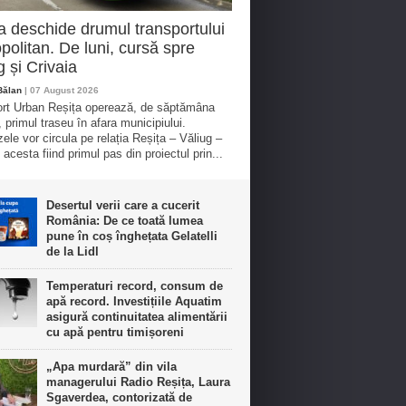
a deschide drumul transportului
politan. De luni, cursă spre
g și Crivaia
Bălan
| 07 August 2026
rt Urban Reșița operează, de săptămâna
, primul traseu în afara municipiului.
ele vor circula pe relația Reșița – Văliug –
 acesta fiind primul pas din proiectul prin...
Desertul verii care a cucerit
România: De ce toată lumea
pune în coș înghețata Gelatelli
de la Lidl
Temperaturi record, consum de
apă record. Investițiile Aquatim
asigură continuitatea alimentării
cu apă pentru timișoreni
„Apa murdară” din vila
managerului Radio Reșița, Laura
Sgaverdea, contorizată de