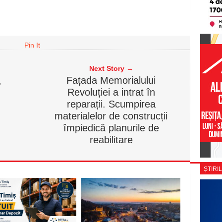
Pin It
Next Story →
,
Fațada Memorialului
Revoluției a intrat în
reparații. Scumpirea
materialelor de construcții
împiedică planurile de
reabilitare
ȘTIRIL