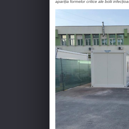
apariția formelor critice ale bolii infecțioa