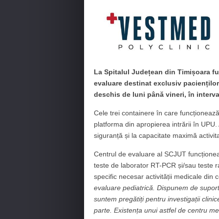
La Spitalul Județean din Timișoara f
evaluare destinat exclusiv paciențilo
deschis de luni până vineri, în interva
Cele trei containere în care funcționează c
platforma din apropierea intrării în UPU. 
siguranță și la capacitate maximă activit
Centrul de evaluare al SCJUT funcționeaz
teste de laborator RT-PCR și/sau teste 
specific necesar activității medicale din 
evaluare pediatrică. Dispunem de suport m
suntem pregătiți pentru investigații clini
parte. Existența unui astfel de centru med