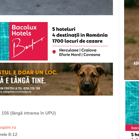
. 156 (lângă intrarea în UPU)
osptm.ro
rele 8-12.