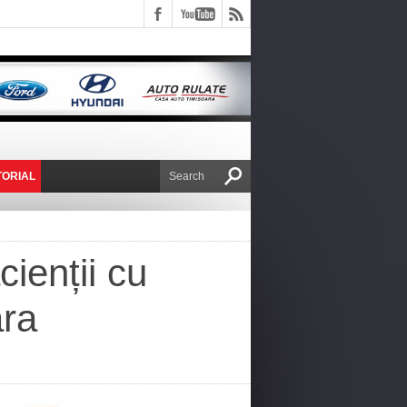
TORIAL
E VICTOR NAFIRU
ienții cu
ara