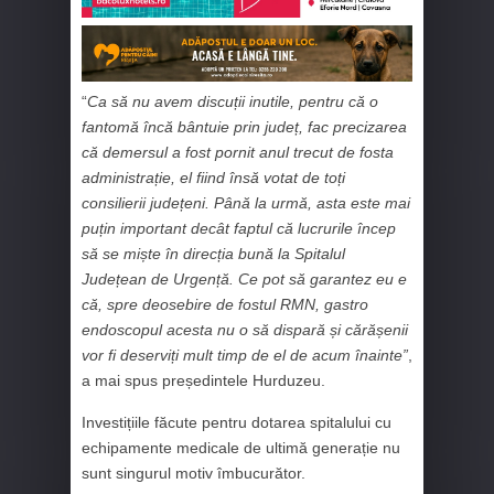
“
Ca să nu avem discuții inutile, pentru că o
fantomă încă bântuie prin județ, fac precizarea
că demersul a fost pornit anul trecut de fosta
administrație, el fiind însă votat de toți
consilierii județeni. Până la urmă, asta este mai
puțin important decât faptul că lucrurile încep
să se miște în direcția bună la Spitalul
Județean de Urgență. Ce pot să garantez eu e
că, spre deosebire de fostul RMN, gastro
endoscopul acesta nu o să dispară și cărășenii
vor fi deserviți mult timp de el de acum înainte”
,
a mai spus președintele Hurduzeu.
Investițiile făcute pentru dotarea spitalului cu
echipamente medicale de ultimă generație nu
sunt singurul motiv îmbucurător.