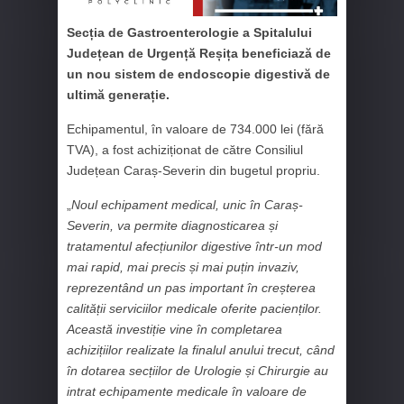
Secția de Gastroenterologie a Spitalului
Județean de Urgență Reșița beneficiază de
un nou sistem de endoscopie digestivă de
ultimă generație.
Echipamentul, în valoare de 734.000 lei (fără
TVA), a fost achiziționat de către Consiliul
Județean Caraș-Severin din bugetul propriu.
„
Noul echipament medical, unic în Caraș-
Severin, va permite diagnosticarea și
tratamentul afecțiunilor digestive într-un mod
mai rapid, mai precis și mai puțin invaziv,
reprezentând un pas important în creșterea
calității serviciilor medicale oferite pacienților.
Această investiție vine în completarea
achizițiilor realizate la finalul anului trecut, când
în dotarea secțiilor de Urologie și Chirurgie au
intrat echipamente medicale în valoare de