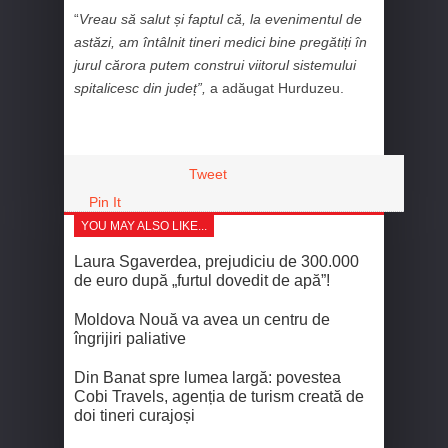
“
Vreau să salut și faptul că, la evenimentul de
astăzi, am întâlnit tineri medici bine pregătiți în
jurul cărora putem construi viitorul sistemului
spitalicesc din județ”,
a adăugat Hurduzeu.
Tweet
Pin It
YOU MAY ALSO LIKE...
Laura Sgaverdea, prejudiciu de 300.000
de euro după „furtul dovedit de apă”!
Moldova Nouă va avea un centru de
îngrijiri paliative
Din Banat spre lumea largă: povestea
Cobi Travels, agenția de turism creată de
doi tineri curajoși