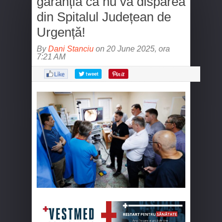
garanția că nu va dispărea
din Spitalul Județean de
Urgență!
By
Dani Stanciu
on 20 June 2025, ora
7:21 AM