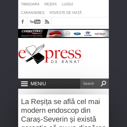
TIMIȘOARA
REȘIȚA
LUGOJ
CARANSEBEȘ
POVESTE DE VIAȚĂ
MENIU
La Reșița se află cel mai
modern endoscop din
Caraș-Severin și există