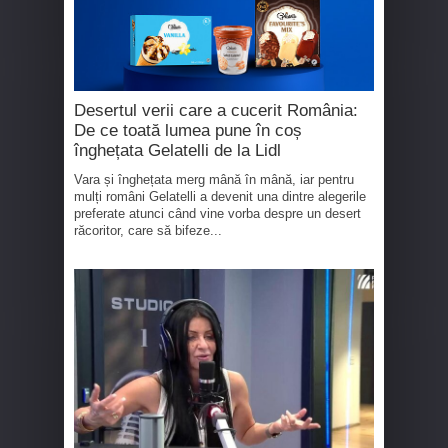
Desertul verii care a cucerit România:
De ce toată lumea pune în coș
înghețata Gelatelli de la Lidl
Vara și înghețata merg mână în mână, iar pentru
mulți români Gelatelli a devenit una dintre alegerile
preferate atunci când vine vorba despre un desert
răcoritor, care să bifeze...