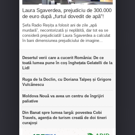
Laura Sgaverdea, prejudiciu de 300.000
de euro după „furtul dovedit de apă”!
Șefa Radio Reșița a folosit ani de zile „apă
murdară”, necontorizată și neplătită, dar tot ea se
consideră prejudiciată! Laura Sgaverdea a calculat
în bani dimensiunea prejudiciului de imagine...
Desertul verii care a cucerit România: De ce
toată lumea pune în coș înghețata Gelatelli de la
Lidl
Ruga de la Doclin, cu Doriana Talpeș și Grigore
Vulcănescu
Moldova Nouă va avea un centru de îngrijiri
paliative
Din Banat spre lumea largă: povestea Cobi
Travels, agenția de turism creată de doi tineri
curajoși