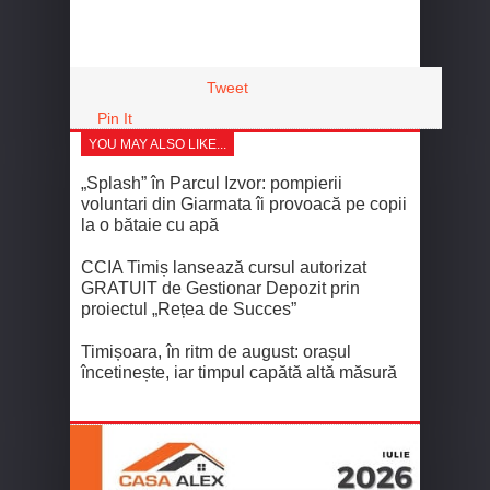
Tweet
Pin It
YOU MAY ALSO LIKE...
„Splash” în Parcul Izvor: pompierii
voluntari din Giarmata îi provoacă pe copii
la o bătaie cu apă
CCIA Timiș lansează cursul autorizat
GRATUIT de Gestionar Depozit prin
proiectul „Rețea de Succes”
Timișoara, în ritm de august: orașul
încetinește, iar timpul capătă altă măsură