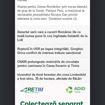
Alianța pentru Unirea Românilor, prin vocea liderului
de grup de la Senat, Petrișor Peiu, a reacționat la
declarațiile președintelui Nicușor Dan privind
aderarea la zona euro. Senatorul susține că...
Desertul verii care a cucerit România: De ce
toată lumea pune în coș înghețata Gelatelli de la
Lidl
Ruptură în USR pe legea integrității. Gorghiu:
Orice conflict de interese trebuie sancționat
CNAIR prelungește restricțiile de circulație
pentru camioane în Caraș-Severin și Timiș
Incendiul de fond forestier din zona Lindenfeld
a fost stins. 35 de hectare, afectate de flăcări