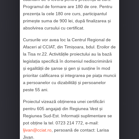
Programul de formare are 180 de ore. Pentru
prezența la cele 180 ore curs, participantul
primește suma de 900 lei, după finalizarea și
absolvirea cursului cu certificat.
Cursurile vor avea loc la Centrul Regional de
Afaceri al CCIAT, din Timișoara, bdul. Eroilor de
la Tisa nr.22. Activitățile proiectului au la bază
legislația specifică în domeniul nediscriminării
și egalității de șanse și gen și susține în mod
prioritar calificarea și integrarea pe piața muncii
a persoanelor cu dizabilități și persoanelor
peste 55 ani.
Proiectul vizează obținerea unei certificări
pentru 605 angajați din Regiunea Vest și
Regiunea Sud-Est. Informații suplimentare se
pot obține la tel. 0723 214 772, e-mail:
ljivan@cciat.ro
, persoană de contact: Larisa
Jivan.