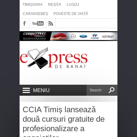
TIMIȘOARA
REȘIȚA
LUGOJ
CARANSEBEȘ
POVESTE DE VIAȚĂ
MENIU
CCIA Timiș lansează
două cursuri gratuite de
profesionalizare a