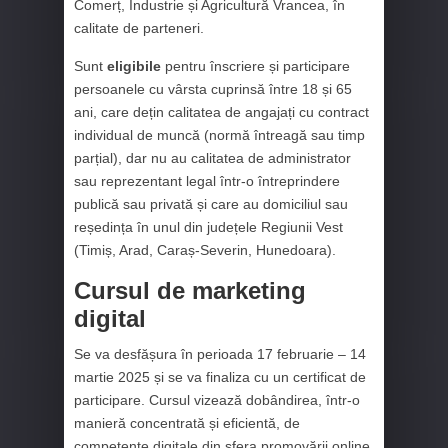
Comerț, Industrie și Agricultură Vrancea, în
calitate de parteneri.
Sunt
eligibile
pentru înscriere și participare
persoanele cu vârsta cuprinsă între 18 și 65
ani, care dețin calitatea de angajați cu contract
individual de muncă (normă întreagă sau timp
parțial), dar nu au calitatea de administrator
sau reprezentant legal într-o întreprindere
publică sau privată și care au domiciliul sau
reședința în unul din județele Regiunii Vest
(Timiș, Arad, Caraș-Severin, Hunedoara).
Cursul de marketing
digital
Se va desfășura în perioada 17 februarie – 14
martie 2025 și se va finaliza cu un certificat de
participare. Cursul vizează dobândirea, într-o
manieră concentrată și eficientă, de
competențe digitale din sfera promovării online,