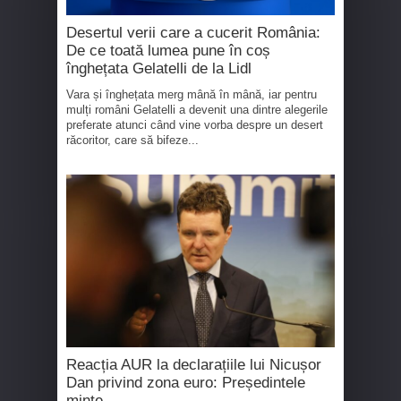
Desertul verii care a cucerit România:
De ce toată lumea pune în coș
înghețata Gelatelli de la Lidl
Vara și înghețata merg mână în mână, iar pentru
mulți români Gelatelli a devenit una dintre alegerile
preferate atunci când vine vorba despre un desert
răcoritor, care să bifeze...
Reacția AUR la declarațiile lui Nicușor
Dan privind zona euro: Președintele
minte