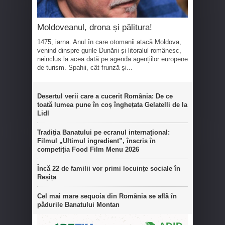
Moldoveanul, drona și pălitura!
1475, iarna. Anul în care otomanii atacă Moldova,
venind dinspre gurile Dunării și litoralul românesc,
neinclus la acea dată pe agenda agențiilor europene
de turism. Spahii, cât frunză și...
Desertul verii care a cucerit România: De ce
toată lumea pune în coș înghețata Gelatelli de la
Lidl
Tradiția Banatului pe ecranul internațional:
Filmul „Ultimul ingredient”, înscris în
competiția Food Film Menu 2026
Încă 22 de familii vor primi locuințe sociale în
Reșița
Cel mai mare sequoia din România se află în
pădurile Banatului Montan