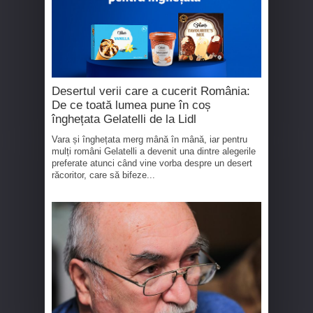
Desertul verii care a cucerit România:
De ce toată lumea pune în coș
înghețata Gelatelli de la Lidl
Vara și înghețata merg mână în mână, iar pentru
mulți români Gelatelli a devenit una dintre alegerile
preferate atunci când vine vorba despre un desert
răcoritor, care să bifeze...