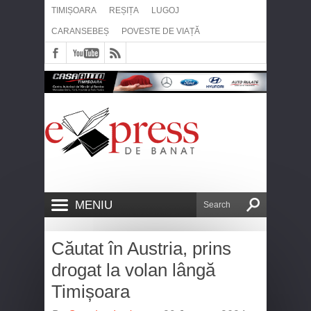
TIMIȘOARA
REȘIȚA
LUGOJ
CARANSEBEȘ
POVESTE DE VIAȚĂ
MENIU
Căutat în Austria, prins
drogat la volan lângă
Timișoara