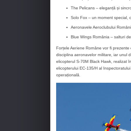
The Pelicans – eleganță și sincro
Solo Fox – un moment special, c
Aeronavele Aeroclubului României
Blue Wings România – salturi de p
Forțele Aeriene Române vor fi prezente 
disciplina aeronavelor militare, iar unul
elicopterul S‑70M Black Hawk, realizat î
elicopterului EC‑135/H al Inspectoratului 
operațională.