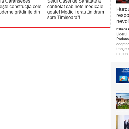
ria Caransebeș
Șeful Casei de Sănătate a
ește construcția celei
controlat cabinete medicale
Hurd
derne grădinițe din
goale! Medicii erau „în drum
respo
spre Timișoara”!
nevoi
Roxana 
Liderul
Parlame
adoptar
tranșe 
responsa