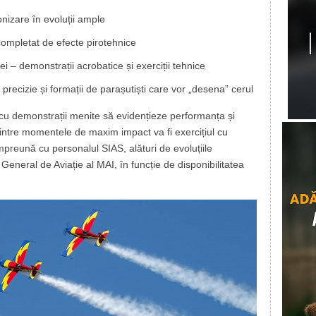
nizare în evoluții ample
ompletat de efecte pirotehnice
 – demonstrații acrobatice și exerciții tehnice
recizie și formații de parașutiști care vor „desena” cerul
cu demonstrații menite să evidențieze performanța și
 dintre momentele de maxim impact va fi exercițiul cu
mpreună cu personalul SIAS, alături de evoluțiile
General de Aviație al MAI, în funcție de disponibilitatea