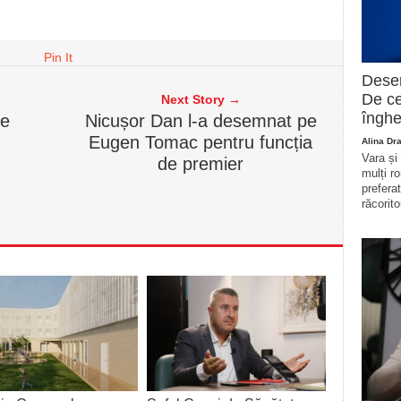
Pin It
Deser
De ce
Next Story →
înghe
le
Nicușor Dan l-a desemnat pe
Eugen Tomac pentru funcția
Alina Dr
Vara și
de premier
mulți r
prefera
răcorito