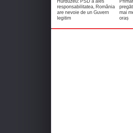
Hurduzeu: PSD a ales
Primă
responsabilitatea, România
pregăt
are nevoie de un Guvern
mai mo
legitim
oraș