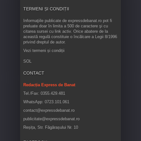
TERMENI ȘI CONDIȚII
Informaţiile publicate de expressdebanat.ro pot fi
preluate doar în limita a 500 de caractere şi cu
citarea sursei cu link activ. Orice abatere de la
această regulă constituie o încălcare a Legii 8/1996
privind dreptul de autor.
Vezi termeni și condiții
SOL
CONTACT
Redacția Express de Banat
Tel./Fax: 0355.429.481
WhatsApp: 0723.101.061
contact@expressdebanat.ro
publicitate@expressdebanat.ro
Reșița, Str. Făgărașului Nr. 10