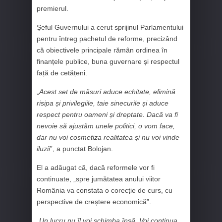
premierul.
Șeful Guvernului a cerut sprijinul Parlamentului
pentru întreg pachetul de reforme, precizând
că obiectivele principale rămân ordinea în
finanțele publice, buna guvernare și respectul
față de cetățeni.
„
Acest set de măsuri aduce echitate, elimină
risipa și privilegiile, taie sinecurile și aduce
respect pentru oameni și dreptate. Dacă va fi
nevoie să ajustăm unele politici, o vom face,
dar nu voi cosmetiza realitatea și nu voi vinde
iluzii
”, a punctat Bolojan.
El a adăugat că, dacă reformele vor fi
continuate, „spre jumătatea anului viitor
România va constata o corecție de curs, cu
perspective de creștere economică”.
„
Un lucru nu îl voi schimba însă. Voi continua