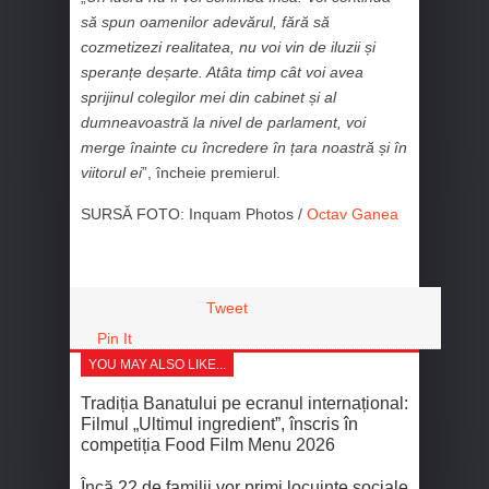
să spun oamenilor adevărul, fără să
cozmetizezi realitatea, nu voi vin de iluzii și
speranțe deșarte. Atâta timp cât voi avea
sprijinul colegilor mei din cabinet și al
dumneavoastră la nivel de parlament, voi
merge înainte cu încredere în țara noastră și în
viitorul ei
”, încheie premierul.
SURSĂ FOTO: Inquam Photos /
Octav Ganea
Tweet
Pin It
YOU MAY ALSO LIKE...
Tradiția Banatului pe ecranul internațional:
Filmul „Ultimul ingredient”, înscris în
competiția Food Film Menu 2026
Încă 22 de familii vor primi locuințe sociale