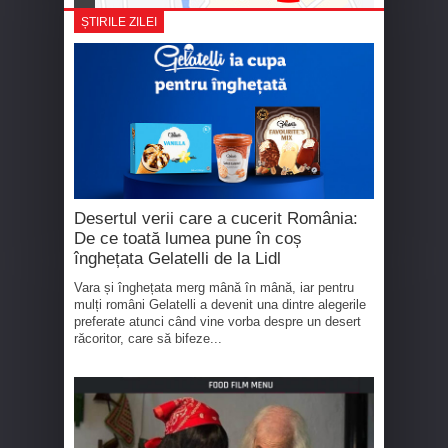
ȘTIRILE ZILEI
Desertul verii care a cucerit România:
De ce toată lumea pune în coș
înghețata Gelatelli de la Lidl
Vara și înghețata merg mână în mână, iar pentru
mulți români Gelatelli a devenit una dintre alegerile
preferate atunci când vine vorba despre un desert
răcoritor, care să bifeze...