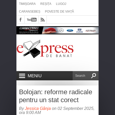
TIMIȘOARA
REȘIȚA
LUGOJ
CARANSEBEȘ
POVESTE DE VIAȚĂ
MENIU
Bolojan: reforme radicale
pentru un stat corect
By
Jessica Gânja
on 02 September 2025,
ora 9:00 AM