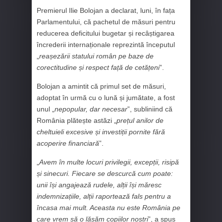
Premierul Ilie Bolojan a declarat, luni, în fața
Parlamentului, că pachetul de măsuri pentru
reducerea deficitului bugetar și recâștigarea
încrederii internaționale reprezintă începutul
„
reașezării statului român pe baze de
corectitudine și respect față de cetățeni
”.
Bolojan a amintit că primul set de măsuri,
adoptat în urmă cu o lună și jumătate, a fost
unul „
nepopular, dar necesar
”, subliniind că
România plătește astăzi „
prețul anilor de
cheltuieli excesive și investiții pornite fără
acoperire financiară
”.
„
Avem în multe locuri privilegii, excepții, risipă
și sinecuri. Fiecare se descurcă cum poate:
unii își angajează rudele, alții își măresc
indemnizațiile, alții raportează fals pentru a
încasa mai mult. Aceasta nu este România pe
care vrem să o lăsăm copiilor noștri
”, a spus