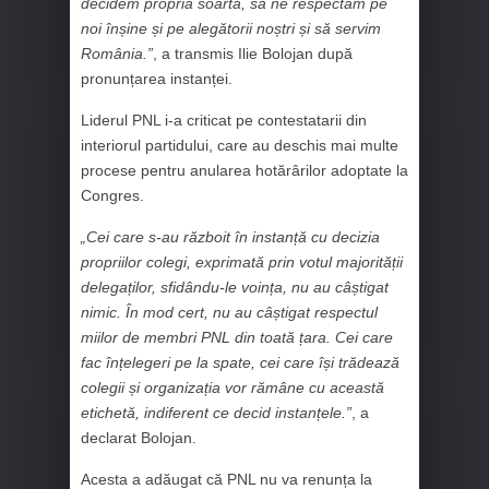
decidem propria soartă, să ne respectăm pe
noi înșine și pe alegătorii noștri și să servim
România.”
, a transmis Ilie Bolojan după
pronunțarea instanței.
Liderul PNL i-a criticat pe contestatarii din
interiorul partidului, care au deschis mai multe
procese pentru anularea hotărârilor adoptate la
Congres.
„Cei care s-au războit în instanță cu decizia
propriilor colegi, exprimată prin votul majorității
delegaților, sfidându-le voința, nu au câștigat
nimic. În mod cert, nu au câștigat respectul
miilor de membri PNL din toată țara. Cei care
fac înțelegeri pe la spate, cei care își trădează
colegii și organizația vor rămâne cu această
etichetă, indiferent ce decid instanțele.”
, a
declarat Bolojan.
Acesta a adăugat că PNL nu va renunța la