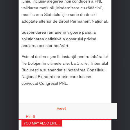
iunie, inclusiv alegerea noii conduceri a PNL,
validarea moțiunii „Modernizare cu rădăcini”,
modificarea Statutului și o serie de decizii
adoptate ulterior de Biroul Permanent Național.
Suspendarea rămâne în vigoare până la
soluționarea definitivă a dosarului privind
anularea acestor hotărâri.
Este al doilea eșec în instanță pentru tabăra lui
Ilie Bolojan în ultimele zile. La 1 iulie, Tribunalul
București a suspendat și hotărârea Consiliului
Național Extraordinar prin care fusese
convocat Congresul PNL.
Tweet
Pin It
YOU MAY ALSO LIKE...