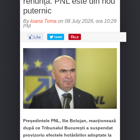
renunța. PNL este din nou
puternic
By
Ioana Toma
on 08 July 2026, ora 10:29
PM
Președintele PNL, Ilie Bolojan, reacționează
după ce Tribunalul București a suspendat
provizoriu efectele hotărârilor adoptate la