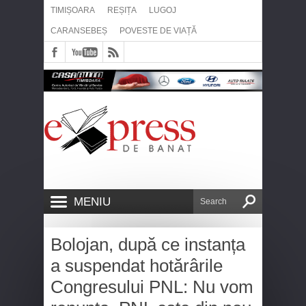
TIMIȘOARA
REȘIȚA
LUGOJ
CARANSEBEȘ
POVESTE DE VIAȚĂ
MENIU
Bolojan, după ce instanța
a suspendat hotărârile
Congresului PNL: Nu vom