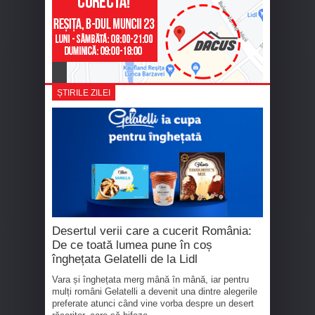
ȘTIRILE ZILEI
Desertul verii care a cucerit România:
De ce toată lumea pune în coș
înghețata Gelatelli de la Lidl
Vara și înghețata merg mână în mână, iar pentru
mulți români Gelatelli a devenit una dintre alegerile
preferate atunci când vine vorba despre un desert