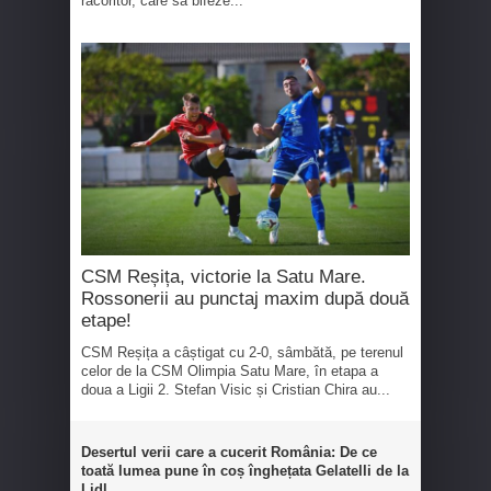
răcoritor, care să bifeze...
CSM Reșița, victorie la Satu Mare.
Rossonerii au punctaj maxim după două
etape!
CSM Reșița a câștigat cu 2-0, sâmbătă, pe terenul
celor de la CSM Olimpia Satu Mare, în etapa a
doua a Ligii 2. Stefan Visic și Cristian Chira au...
Desertul verii care a cucerit România: De ce
toată lumea pune în coș înghețata Gelatelli de la
Lidl